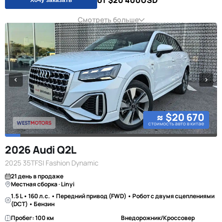
от $20 400
USD
Смотреть больше
≈ $20 670
стоимость авто в китае
2026 Audi Q2L
2025 35TFSI Fashion Dynamic
21 день в продаже
Местная сборка · Linyi
1.5 L • 160 л.с. • Передний привод (FWD) • Робот с двумя сцеплениями
(DCT) • Бензин
Пробег: 100 км
Внедорожник/Кроссовер