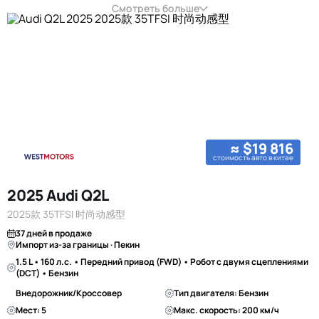
Смотреть больше
≈ $19 816
стоимость авто в китае
2025 Audi Q2L
2025款 35TFSI 时尚动感型
37 дней в продаже
Импорт из-за границы · Пекин
1.5 L • 160 л.с. • Передний привод (FWD) • Робот с двумя сцеплениями
(DCT) • Бензин
Внедорожник/Кроссовер
Тип двигателя: Бензин
Мест: 5
Макс. скорость: 200 км/ч