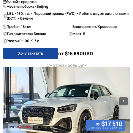
9 дней в продаже
Местная сборка · Beijing
1.5 L • 160 л.с. • Передний привод (FWD) • Робот с двумя сцеплениями
(DCT) • Бензин
Пробег: 16к км
Внедорожник/Кроссовер
Тип двигателя: Бензин
Мест: 5
Разгон 0-100: 9.3 с
от $16 890
USD
Хочу заказать
Смотреть больше
≈ $17 510
стоимость авто в китае