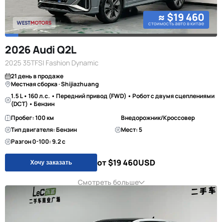
≈ $19 460
стоимость авто в китае
2026 Audi Q2L
2025 35TFSI Fashion Dynamic
21 день в продаже
Местная сборка · Shijiazhuang
1.5 L • 160 л.с. • Передний привод (FWD) • Робот с двумя сцеплениями
(DCT) • Бензин
Пробег: 100 км
Внедорожник/Кроссовер
Тип двигателя: Бензин
Мест: 5
Разгон 0-100: 9.2 с
от $19 460
USD
Хочу заказать
Смотреть больше