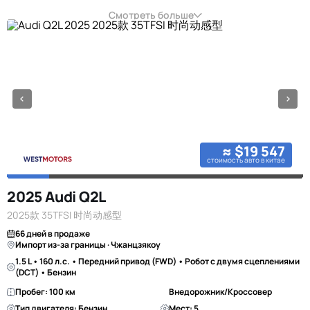
Смотреть больше
≈ $19 547
стоимость авто в китае
2025 Audi Q2L
2025款 35TFSI 时尚动感型
66 дней в продаже
Импорт из-за границы · Чжанцзякоу
1.5 L • 160 л.с. • Передний привод (FWD) • Робот с двумя сцеплениями
(DCT) • Бензин
Пробег: 100 км
Внедорожник/Кроссовер
Тип двигателя: Бензин
Мест: 5