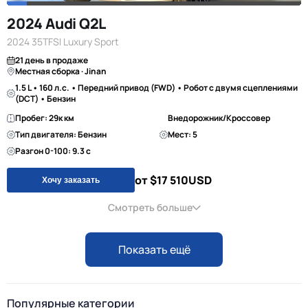
2024 Audi Q2L
2024 35TFSI Luxury Sport
21 день в продаже
Местная сборка · Jinan
1.5 L • 160 л.с. • Передний привод (FWD) • Робот с двумя сцеплениями
(DCT) • Бензин
Пробег: 29к км
Внедорожник/Кроссовер
Тип двигателя: Бензин
Мест: 5
Разгон 0-100: 9.3 с
от $17 510
USD
Хочу заказать
Смотреть больше
Показать ещё
Популярные категории