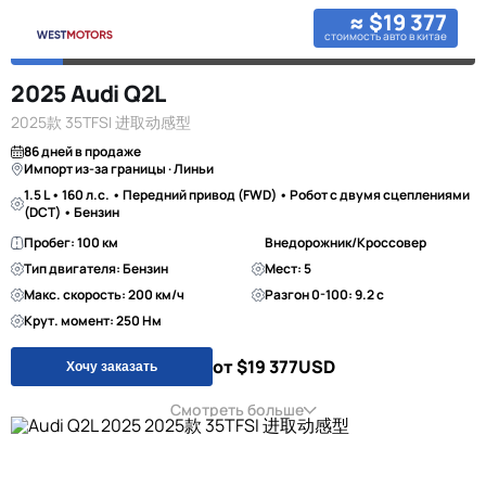
≈ $19 377
стоимость авто в китае
2025 Audi Q2L
2025款 35TFSI 进取动感型
86 дней в продаже
Импорт из-за границы · Линьи
1.5 L • 160 л.с. • Передний привод (FWD) • Робот с двумя сцеплениями
(DCT) • Бензин
Пробег: 100 км
Внедорожник/Кроссовер
Тип двигателя: Бензин
Мест: 5
Макс. скорость: 200 км/ч
Разгон 0-100: 9.2 с
Крут. момент: 250 Нм
от $19 377
USD
Хочу заказать
Смотреть больше