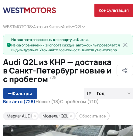
Консультация
WESTMOTORS
Авто из Китая
Audi
Q2L
Не все авто разрешены к экспорту из Китая.
Из-за ограничений экспорта каждый автомобиль проверяется
индивидуально. Уточняйте возможность вывоза у менеджера.
Audi Q2L из КНР — доставка
в Санкт-Петербург новые и
с пробегом
728
Год
Фильтры
Все авто
(728)
Новые
(18)
С пробегом
(710)
Марка: AUDI
Модель: Q2L
Сбросить все