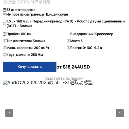
2025款 35TFSI 时尚动感型
53 дня в продаже
Импорт из-за границы · Шицзячжуан
1.5 L • 160 л.с. • Передний привод (FWD) • Робот с двумя сцеплениями
(DCT) • Бензин
Пробег: 100 км
Внедорожник/Кроссовер
Тип двигателя: Бензин
Мест: 5
Макс. скорость: 200 км/ч
Разгон 0-100: 9.2 с
Крут. момент: 250 Нм
от $18 244
USD
Хочу заказать
Смотреть больше