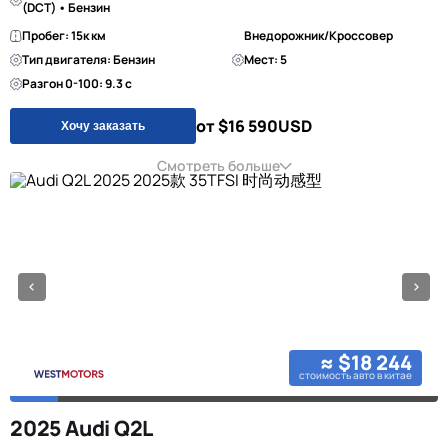
(DCT) • Бензин
Пробег: 15к км
Внедорожник/Кроссовер
Тип двигателя: Бензин
Мест: 5
Разгон 0-100: 9.3 с
от $16 590
USD
Хочу заказать
Смотреть больше
≈ $18 244
стоимость авто в китае
2025 Audi Q2L