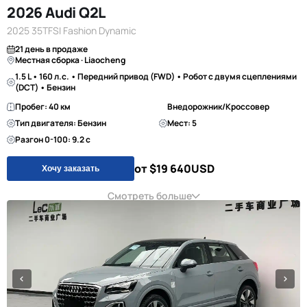
2026 Audi Q2L
2025 35TFSI Fashion Dynamic
21 день в продаже
Местная сборка · Liaocheng
1.5 L • 160 л.с. • Передний привод (FWD) • Робот с двумя сцеплениями
(DCT) • Бензин
Пробег: 40 км
Внедорожник/Кроссовер
Тип двигателя: Бензин
Мест: 5
Разгон 0-100: 9.2 с
от $19 640
USD
Хочу заказать
Смотреть больше