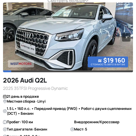
Смотреть больше
≈ $19 160
стоимость авто в китае
2026 Audi Q2L
2025 35TFSI Progressive Dynamic
21 день в продаже
Местная сборка · Linyi
1.5 L • 160 л.с. • Передний привод (FWD) • Робот с двумя сцеплениями
(DCT) • Бензин
Пробег: 100 км
Внедорожник/Кроссовер
Тип двигателя: Бензин
Мест: 5