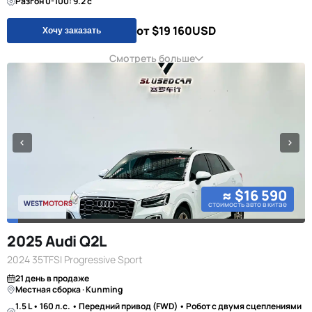
Разгон 0-100: 9.2 с
от $19 160
USD
Хочу заказать
Смотреть больше
≈ $16 590
стоимость авто в китае
2025 Audi Q2L
2024 35TFSI Progressive Sport
21 день в продаже
Местная сборка · Kunming
1.5 L • 160 л.с. • Передний привод (FWD) • Робот с двумя сцеплениями