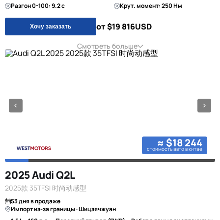
Разгон 0-100: 9.2 с
Крут. момент: 250 Нм
от $19 816
USD
Хочу заказать
Смотреть больше
≈ $18 244
стоимость авто в китае
2025 Audi Q2L
2025款 35TFSI 时尚动感型
53 дня в продаже
Импорт из-за границы · Шицзячжуан