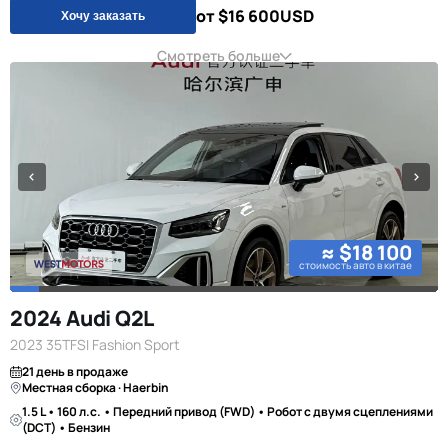
от $16 600
USD
Хочу заказать
Смотреть больше
≈ $18 100
стоимость авто в китае
2024 Audi Q2L
2023 35TFSI Fashion Sport
21 день в продаже
Местная сборка · Haerbin
1.5 L • 160 л.с. • Передний привод (FWD) • Робот с двумя сцеплениями
(DCT) • Бензин