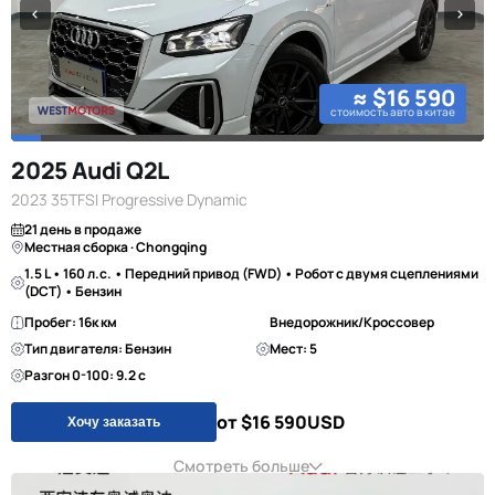
≈ $16 590
стоимость авто в китае
2025 Audi Q2L
2023 35TFSI Progressive Dynamic
21 день в продаже
Местная сборка · Chongqing
1.5 L • 160 л.с. • Передний привод (FWD) • Робот с двумя сцеплениями
(DCT) • Бензин
Пробег: 16к км
Внедорожник/Кроссовер
Тип двигателя: Бензин
Мест: 5
Разгон 0-100: 9.2 с
от $16 590
USD
Хочу заказать
Смотреть больше