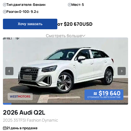
Тип двигателя: Бензин
Мест: 5
Разгон 0-100: 9.2 с
от $20 670
USD
Хочу заказать
Смотреть больше
≈ $19 640
стоимость авто в китае
2026 Audi Q2L
2025 35TFSI Fashion Dynamic
21 день в продаже