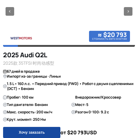
≈ $20 793
стоимость авто в китае
2025 Audi Q2L
2025款 35TFSI 时尚动感型
67 дней в продаже
Импорт из-за границы · Линьи
1.5 L • 160 л.с. • Передний привод (FWD) • Робот с двумя сцеплениями
(DCT) • Бензин
Пробег: 100 км
Внедорожник/Кроссовер
Тип двигателя: Бензин
Мест: 5
Макс. скорость: 200 км/ч
Разгон 0-100: 9.2 с
Крут. момент: 250 Нм
от $20 793
USD
Хочу заказать