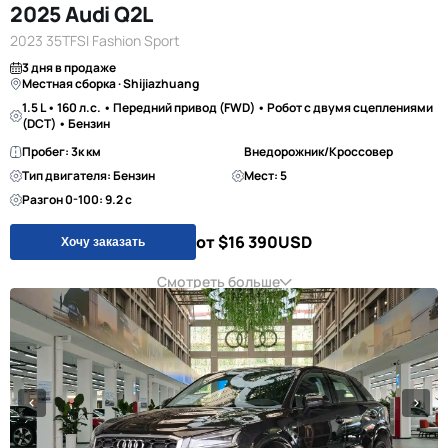
2025 Audi Q2L
2023 35TFSI Fashion Sport
3 дня в продаже
Местная сборка · Shijiazhuang
1.5 L • 160 л.с. • Передний привод (FWD) • Робот с двумя сцеплениями
(DCT) • Бензин
Пробег: 3к км
Внедорожник/Кроссовер
Тип двигателя: Бензин
Мест: 5
Разгон 0-100: 9.2 с
от $16 390
USD
Хочу заказать
Смотреть больше