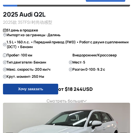
2025 Audi Q2L
2025款 35TFSI 时尚动感型
51 день в продаже
Импорт из-за границы · Далянь
1.5 L • 160 л.с. • Передний привод (FWD) • Робот с двумя сцеплениями
(DCT) • Бензин
Пробег: 100 км
Внедорожник/Кроссовер
Тип двигателя: Бензин
Мест: 5
Макс. скорость: 200 км/ч
Разгон 0-100: 9.2 с
Крут. момент: 250 Нм
от $18 244
USD
Хочу заказать
Смотреть больше