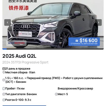
≈ $16 600
стоимость авто в китае
2025 Audi Q2L
2024 35TFSI Progressive Sport
21 день в продаже
Местная сборка · Xian
1.5 L • 160 л.с. • Передний привод (FWD) • Робот с двумя сцеплениями
(DCT) • Бензин
Пробег: 11к км
Внедорожник/Кроссовер
Тип двигателя: Бензин
Мест: 5
Разгон 0-100: 9.3 с