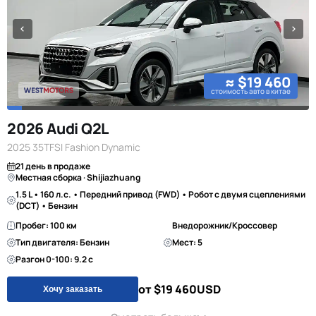
≈ $19 460
стоимость авто в китае
2026 Audi Q2L
2025 35TFSI Fashion Dynamic
21 день в продаже
Местная сборка · Shijiazhuang
1.5 L • 160 л.с. • Передний привод (FWD) • Робот с двумя сцеплениями
(DCT) • Бензин
Пробег: 100 км
Внедорожник/Кроссовер
Тип двигателя: Бензин
Мест: 5
Разгон 0-100: 9.2 с
от $19 460
USD
Хочу заказать