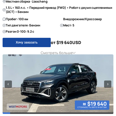
Местная сборка · Liaocheng
1.5 L • 160 л.с. • Передний привод (FWD) • Робот с двумя сцеплениями
(DCT) • Бензин
Пробег: 100 км
Внедорожник/Кроссовер
Тип двигателя: Бензин
Мест: 5
Разгон 0-100: 9.2 с
от $19 640
USD
Хочу заказать
Смотреть больше
≈ $19 640
стоимость авто в китае