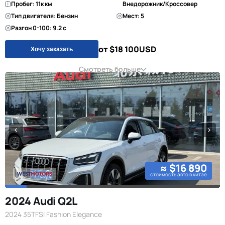
Пробег: 11к км
Внедорожник/Кроссовер
Тип двигателя: Бензин
Мест: 5
Разгон 0-100: 9.2 с
от $18 100
USD
Хочу заказать
Смотреть больше
≈ $16 890
стоимость авто в китае
2024 Audi Q2L
2024 35TFSI Fashion Elegance