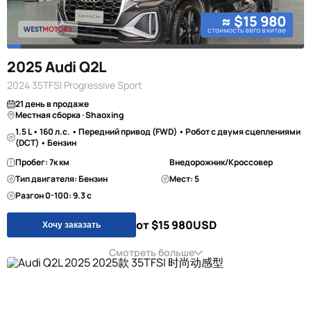
≈ $15 980
стоимость авто в китае
2025 Audi Q2L
2024 35TFSI Progressive Sport
21 день в продаже
Местная сборка · Shaoxing
1.5 L • 160 л.с. • Передний привод (FWD) • Робот с двумя сцеплениями
(DCT) • Бензин
Пробег: 7к км
Внедорожник/Кроссовер
Тип двигателя: Бензин
Мест: 5
Разгон 0-100: 9.3 с
от $15 980
USD
Хочу заказать
Смотреть больше