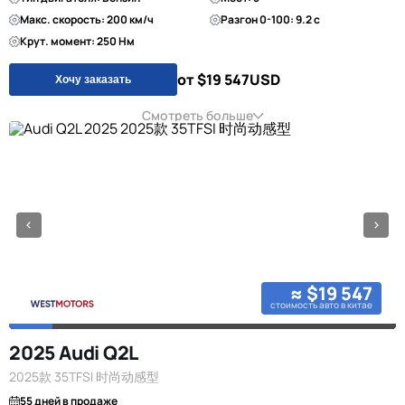
Макс. скорость: 200 км/ч
Разгон 0-100: 9.2 с
Крут. момент: 250 Нм
от $19 547
USD
Хочу заказать
Смотреть больше
≈ $19 547
стоимость авто в китае
2025 Audi Q2L
2025款 35TFSI 时尚动感型
55 дней в продаже