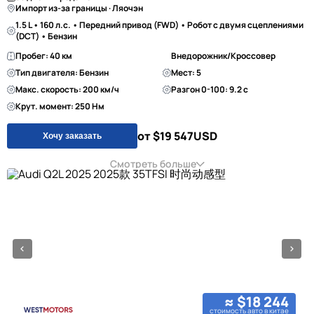
Импорт из-за границы · Ляочэн
1.5 L • 160 л.с. • Передний привод (FWD) • Робот с двумя сцеплениями
(DCT) • Бензин
Пробег: 40 км
Внедорожник/Кроссовер
Тип двигателя: Бензин
Мест: 5
Макс. скорость: 200 км/ч
Разгон 0-100: 9.2 с
Крут. момент: 250 Нм
от $19 547
USD
Хочу заказать
Смотреть больше
≈ $18 244
стоимость авто в китае