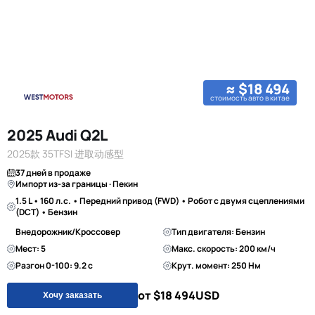
≈ $18 494
стоимость авто в китае
2025 Audi Q2L
2025款 35TFSI 进取动感型
37 дней в продаже
Импорт из-за границы · Пекин
1.5 L • 160 л.с. • Передний привод (FWD) • Робот с двумя сцеплениями
(DCT) • Бензин
Внедорожник/Кроссовер
Тип двигателя: Бензин
Мест: 5
Макс. скорость: 200 км/ч
Разгон 0-100: 9.2 с
Крут. момент: 250 Нм
от $18 494
USD
Хочу заказать