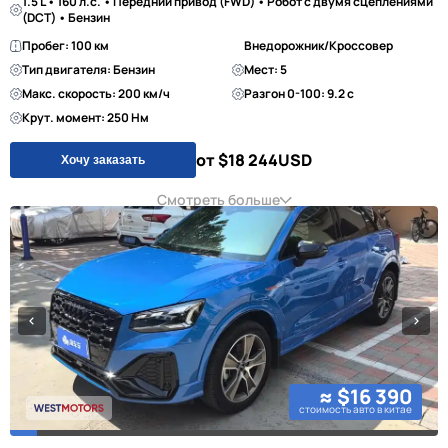
1.5 L • 160 л.с. • Передний привод (FWD) • Робот с двумя сцеплениями
(DCT) • Бензин
Пробег: 100 км
Внедорожник/Кроссовер
Тип двигателя: Бензин
Мест: 5
Макс. скорость: 200 км/ч
Разгон 0-100: 9.2 с
Крут. момент: 250 Нм
от $18 244
USD
Хочу заказать
Смотреть больше
≈ $16 390
стоимость авто в китае