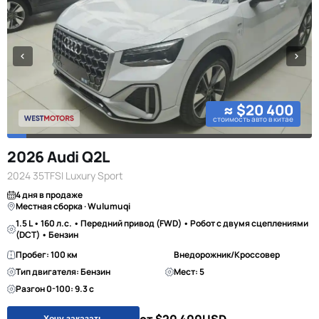
≈ $20 400
стоимость авто в китае
2026 Audi Q2L
2024 35TFSI Luxury Sport
4 дня в продаже
Местная сборка · Wulumuqi
1.5 L • 160 л.с. • Передний привод (FWD) • Робот с двумя сцеплениями
(DCT) • Бензин
Пробег: 100 км
Внедорожник/Кроссовер
Тип двигателя: Бензин
Мест: 5
Разгон 0-100: 9.3 с
Хочу заказать