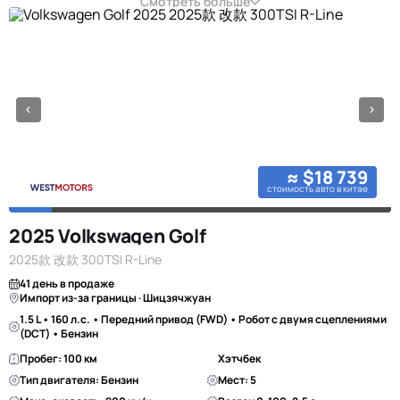
Смотреть больше
≈ $18 739
стоимость авто в китае
2025 Volkswagen Golf
2025款 改款 300TSI R-Line
41 день в продаже
Импорт из-за границы · Шицзячжуан
1.5 L • 160 л.с. • Передний привод (FWD) • Робот с двумя сцеплениями
(DCT) • Бензин
Пробег: 100 км
Хэтчбек
Тип двигателя: Бензин
Мест: 5