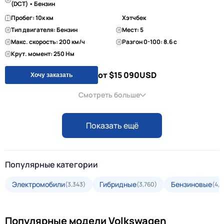
(DCT) • Бензин
Пробег: 10к км
Хэтчбек
Тип двигателя: Бензин
Мест: 5
Макс. скорость: 200 км/ч
Разгон 0-100: 8.6 с
Крут. момент: 250 Нм
от $15 090
USD
Хочу заказать
Смотреть больше
Показать ещё
Популярные категории
Электромобили
Гибридные
Бензиновые
(3,343)
(3,760)
(4,3
Популярные модели Volkswagen