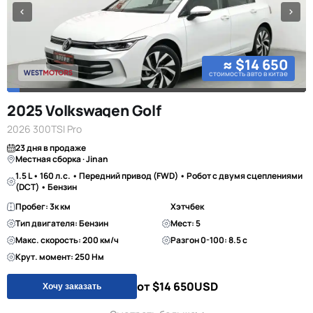
≈ $14 650
стоимость авто в китае
2025 Volkswagen Golf
2026 300TSI Pro
23 дня в продаже
Местная сборка · Jinan
1.5 L • 160 л.с. • Передний привод (FWD) • Робот с двумя сцеплениями
(DCT) • Бензин
Пробег: 3к км
Хэтчбек
Тип двигателя: Бензин
Мест: 5
Макс. скорость: 200 км/ч
Разгон 0-100: 8.5 с
Крут. момент: 250 Нм
от $14 650
USD
Хочу заказать