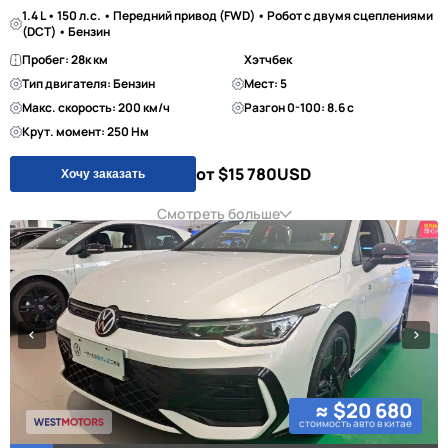
1.4 L • 150 л.с. • Передний привод (FWD) • Робот с двумя сцеплениями
(DCT) • Бензин
Пробег: 28к км
Хэтчбек
Тип двигателя: Бензин
Мест: 5
Макс. скорость: 200 км/ч
Разгон 0-100: 8.6 с
Крут. момент: 250 Нм
от $15 780
USD
Хочу заказать
Смотреть больше
≈ $20 680
стоимость авто в китае