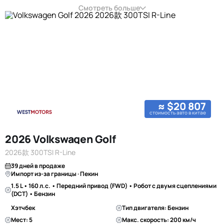
Смотреть больше
≈ $20 807
стоимость авто в китае
2026 Volkswagen Golf
2026款 300TSI R-Line
39 дней в продаже
Импорт из-за границы · Пекин
1.5 L • 160 л.с. • Передний привод (FWD) • Робот с двумя сцеплениями
(DCT) • Бензин
Хэтчбек
Тип двигателя: Бензин
Мест: 5
Макс. скорость: 200 км/ч