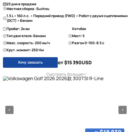
23 дня в продаже
Местная сборка · Suzhou
1.5 L • 160 л.с. • Передний привод (FWD) • Робот с двумя сцеплениями
(DCT) • Бензин
Пробег: 2к км
Хэтчбек
Тип двигателя: Бензин
Мест: 5
Макс. скорость: 200 км/ч
Разгон 0-100: 8.5 с
Крут. момент: 250 Нм
от $15 390
USD
Хочу заказать
Смотреть больше