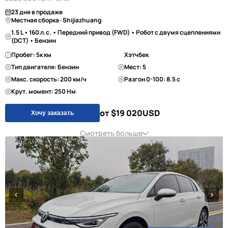
23 дня в продаже
Местная сборка · Shijiazhuang
1.5 L • 160 л.с. • Передний привод (FWD) • Робот с двумя сцеплениями
(DCT) • Бензин
Пробег: 5к км
Хэтчбек
Тип двигателя: Бензин
Мест: 5
Макс. скорость: 200 км/ч
Разгон 0-100: 8.5 с
Крут. момент: 250 Нм
от $19 020
USD
Хочу заказать
Смотреть больше