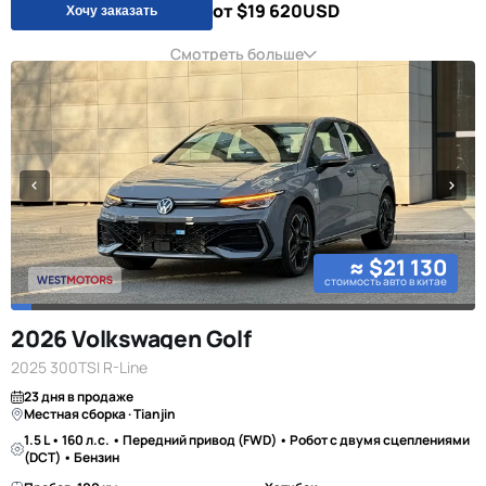
от $19 620
USD
Хочу заказать
Смотреть больше
≈ $21 130
стоимость авто в китае
2026 Volkswagen Golf
2025 300TSI R-Line
23 дня в продаже
Местная сборка · Tianjin
1.5 L • 160 л.с. • Передний привод (FWD) • Робот с двумя сцеплениями
(DCT) • Бензин