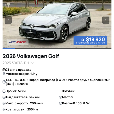
≈ $19 920
стоимость авто в китае
2026 Volkswagen Golf
2025 300TSI R-Line
23 дня в продаже
Местная сборка · Linyi
1.5 L • 160 л.с. • Передний привод (FWD) • Робот с двумя сцеплениями
(DCT) • Бензин
Пробег: 5к км
Хэтчбек
Тип двигателя: Бензин
Мест: 5
Макс. скорость: 200 км/ч
Разгон 0-100: 8.5 с
Крут. момент: 250 Нм