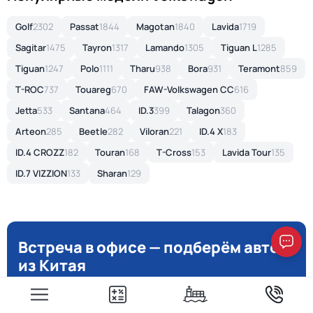
Golf
2302
Passat
1844
Magotan
1840
Lavida
1719
Sagitar
1475
Tayron
1317
Lamando
1305
Tiguan L
1285
Tiguan
1247
Polo
1111
Tharu
938
Bora
931
Teramont
859
T-ROC
737
Touareg
670
FAW-Volkswagen CC
616
Jetta
533
Santana
464
ID.3
399
Talagon
360
Arteon
285
Beetle
282
Viloran
221
ID.4 X
183
ID.4 CROZZ
182
Touran
168
T-Cross
153
Lavida Tour
135
ID.7 VIZZION
133
Sharan
129
Встреча в офисе — подберём авто
из Китая
Приглашаем вас в офис WESTMOTORS в Москве, Санкт-
Петербурге или Краснодаре на персональную встречу.