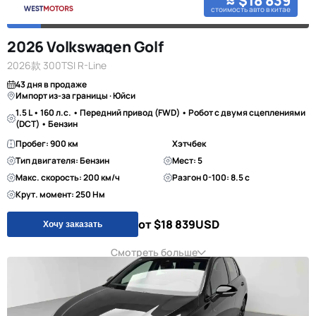
≈ $18 839
стоимость авто в китае
2026 Volkswagen Golf
2026款 300TSI R-Line
43 дня в продаже
Импорт из-за границы · Юйси
1.5 L • 160 л.с. • Передний привод (FWD) • Робот с двумя сцеплениями
(DCT) • Бензин
Пробег: 900 км
Хэтчбек
Тип двигателя: Бензин
Мест: 5
Макс. скорость: 200 км/ч
Разгон 0-100: 8.5 с
Крут. момент: 250 Нм
от $18 839
USD
Хочу заказать
Смотреть больше