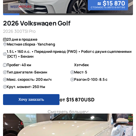
≈ $15 870
стоимость авто в китае
2026 Volkswagen Golf
2026 300TSI Pro
23 дня в продаже
Местная сборка · Yancheng
1.5 L • 160 л.с. • Передний привод (FWD) • Робот с двумя сцеплениями
(DCT) • Бензин
Пробег: 40 км
Хэтчбек
Тип двигателя: Бензин
Мест: 5
Макс. скорость: 200 км/ч
Разгон 0-100: 8.5 с
Крут. момент: 250 Нм
от $15 870
USD
Хочу заказать
Смотреть больше