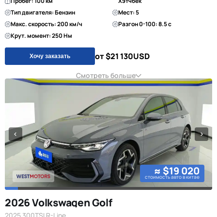
Пробег: 100 км
Хэтчбек
Тип двигателя: Бензин
Мест: 5
Макс. скорость: 200 км/ч
Разгон 0-100: 8.5 с
Крут. момент: 250 Нм
от $21 130
USD
Хочу заказать
Смотреть больше
≈ $19 020
стоимость авто в китае
2026 Volkswagen Golf
2025 300TSI R-Line