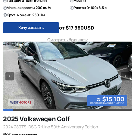
Тип двигателя: Бензин
Мест: 5
Макс. скорость: 200 км/ч
Разгон 0-100: 8.5 с
Крут. момент: 250 Нм
от $17 960
USD
Хочу заказать
Смотреть больше
≈ $15 100
стоимость авто в китае
2025 Volkswagen Golf
2024 280TSI DSG R-Line 50th Anniversary Edition
23 дня в продаже