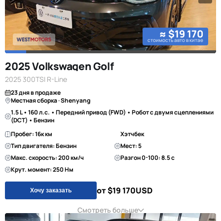
≈ $19 170
стоимость авто в китае
2025 Volkswagen Golf
2025 300TSI R-Line
23 дня в продаже
Местная сборка · Shenyang
1.5 L • 160 л.с. • Передний привод (FWD) • Робот с двумя сцеплениями
(DCT) • Бензин
Пробег: 16к км
Хэтчбек
Тип двигателя: Бензин
Мест: 5
Макс. скорость: 200 км/ч
Разгон 0-100: 8.5 с
Крут. момент: 250 Нм
от $19 170
USD
Хочу заказать
Смотреть больше