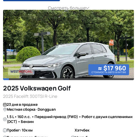
Смотреть больше
≈ $17 960
стоимость авто в китае
2025 Volkswagen Golf
2025 Facelift 300TSI R-Line
23 дня в продаже
Местная сборка · Dongguan
1.5 L • 160 л.с. • Передний привод (FWD) • Робот с двумя сцеплениями
(DCT) • Бензин
Пробег: 10к км
Хэтчбек