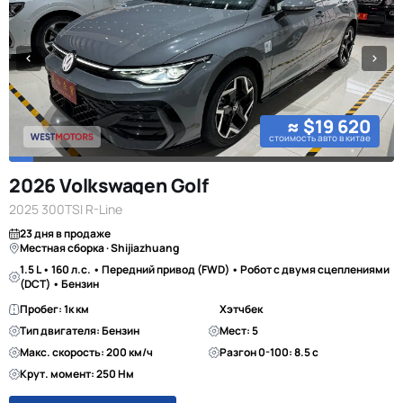
≈ $19 620
стоимость авто в китае
2026 Volkswagen Golf
2025 300TSI R-Line
23 дня в продаже
Местная сборка · Shijiazhuang
1.5 L • 160 л.с. • Передний привод (FWD) • Робот с двумя сцеплениями
(DCT) • Бензин
Пробег: 1к км
Хэтчбек
Тип двигателя: Бензин
Мест: 5
Макс. скорость: 200 км/ч
Разгон 0-100: 8.5 с
Крут. момент: 250 Нм