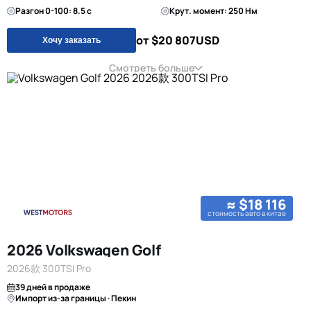
Разгон 0-100: 8.5 с
Крут. момент: 250 Нм
от $20 807
USD
Хочу заказать
Смотреть больше
≈ $18 116
стоимость авто в китае
2026 Volkswagen Golf
2026款 300TSI Pro
39 дней в продаже
Импорт из-за границы · Пекин