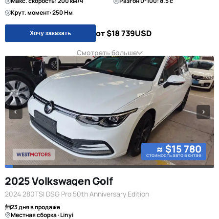
Макс. скорость: 200 км/ч
Разгон 0-100: 8.5 с
Крут. момент: 250 Нм
от $18 739
USD
Хочу заказать
Смотреть больше
≈ $15 780
стоимость авто в китае
2025 Volkswagen Golf
2024 280TSI DSG Pro 50th Anniversary Edition
23 дня в продаже
Местная сборка · Linyi