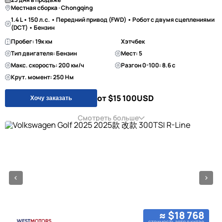
Местная сборка · Chongqing
1.4 L • 150 л.с. • Передний привод (FWD) • Робот с двумя сцеплениями
(DCT) • Бензин
Пробег: 19к км
Хэтчбек
Тип двигателя: Бензин
Мест: 5
Макс. скорость: 200 км/ч
Разгон 0-100: 8.6 с
Крут. момент: 250 Нм
от $15 100
USD
Хочу заказать
Смотреть больше
≈ $18 768
стоимость авто в китае