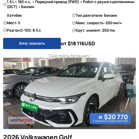
1.5 L • 160 л.с. • Передний привод (FWD) • Робот с двумя сцеплениями
(DCT) • Бензин
Хэтчбек
Тип двигателя: Бензин
Мест: 5
Макс. скорость: 200 км/ч
Разгон 0-100: 8.5 с
Крут. момент: 250 Нм
от $18 116
USD
Хочу заказать
Смотреть больше
≈ $20 770
стоимость авто в китае
2026 Volkswagen Golf