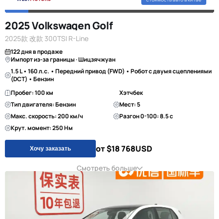
2025 Volkswagen Golf
2025款 改款 300TSI R-Line
122 дня в продаже
Импорт из-за границы · Шицзячжуан
1.5 L • 160 л.с. • Передний привод (FWD) • Робот с двумя сцеплениями
(DCT) • Бензин
Пробег: 100 км
Хэтчбек
Тип двигателя: Бензин
Мест: 5
Макс. скорость: 200 км/ч
Разгон 0-100: 8.5 с
Крут. момент: 250 Нм
от $18 768
USD
Хочу заказать
Смотреть больше