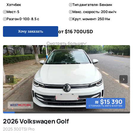
Хэтчбек
Тип двигателя: Бензин
Мест: 5
Макс. скорость: 200 км/ч
Разгон 0-100: 8.5 с
Крут. момент: 250 Нм
от $16 700
USD
Хочу заказать
Смотреть больше
≈ $15 390
стоимость авто в китае
2026 Volkswagen Golf
2025 300TSI Pro