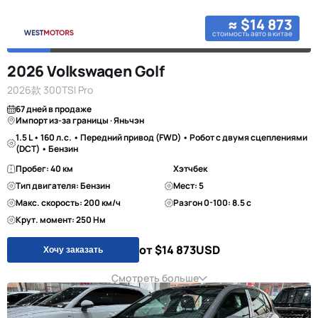
≈ $14 873
стоимость авто в китае
2026 Volkswagen Golf
2026款 300TSI Pro
67 дней в продаже
Импорт из-за границы · Яньчэн
1.5 L • 160 л.с. • Передний привод (FWD) • Робот с двумя сцеплениями
(DCT) • Бензин
Пробег: 40 км
Хэтчбек
Тип двигателя: Бензин
Мест: 5
Макс. скорость: 200 км/ч
Разгон 0-100: 8.5 с
Крут. момент: 250 Нм
от $14 873
USD
Хочу заказать
Смотреть больше