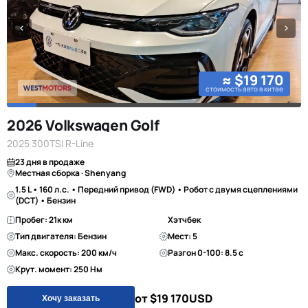
≈ $19 170
стоимость авто в китае
2026 Volkswagen Golf
2025 300TSI R-Line
23 дня в продаже
Местная сборка · Shenyang
1.5 L • 160 л.с. • Передний привод (FWD) • Робот с двумя сцеплениями
(DCT) • Бензин
Пробег: 21к км
Хэтчбек
Тип двигателя: Бензин
Мест: 5
Макс. скорость: 200 км/ч
Разгон 0-100: 8.5 с
Крут. момент: 250 Нм
от $19 170
USD
Хочу заказать