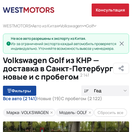
Консультация
WESTMOTORS
Авто из Китая
Volkswagen
Golf
Не все авто разрешены к экспорту из Китая.
Из-за ограничений экспорта каждый автомобиль проверяется
индивидуально. Уточняйте возможность вывоза у менеджера.
Volkswagen Golf из КНР —
доставка в Санкт-Петербург
новые и с пробегом
2 141
Год
Фильтры
Все авто
(2 141)
Новые
(19)
С пробегом
(2 122)
Марка: VOLKSWAGEN
Модель: GOLF
Сбросить все