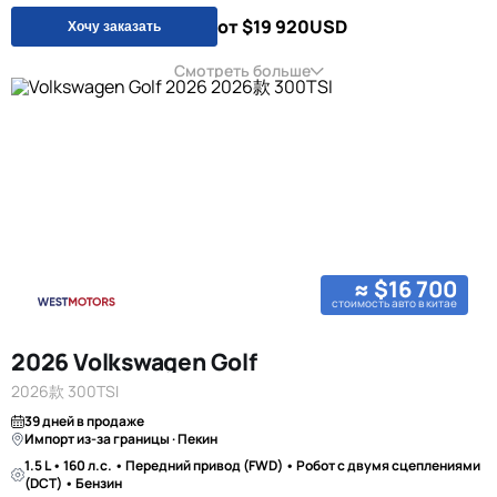
от $19 920
USD
Хочу заказать
Смотреть больше
≈ $16 700
стоимость авто в китае
2026 Volkswagen Golf
2026款 300TSI
39 дней в продаже
Импорт из-за границы · Пекин
1.5 L • 160 л.с. • Передний привод (FWD) • Робот с двумя сцеплениями
(DCT) • Бензин