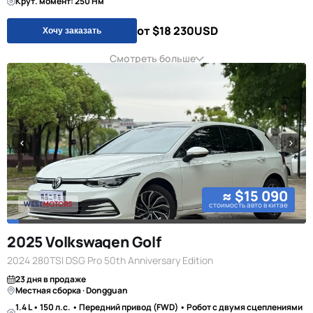
Крут. момент: 250 Нм
от $18 230
USD
Хочу заказать
Смотреть больше
≈ $15 090
стоимость авто в китае
2025 Volkswagen Golf
2024 280TSI DSG Pro 50th Anniversary Edition
23 дня в продаже
Местная сборка · Dongguan
1.4 L • 150 л.с. • Передний привод (FWD) • Робот с двумя сцеплениями