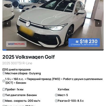
≈ $18 230
стоимость авто в китае
2025 Volkswagen Golf
2025 300TSI R-Line
10 дней в продаже
Местная сборка · Guiyang
1.5 L • 160 л.с. • Передний привод (FWD) • Робот с двумя сцеплениями
(DCT) • Бензин
Пробег: 1к км
Хэтчбек
Тип двигателя: Бензин
Мест: 5
Макс. скорость: 200 км/ч
Разгон 0-100: 8.5 с