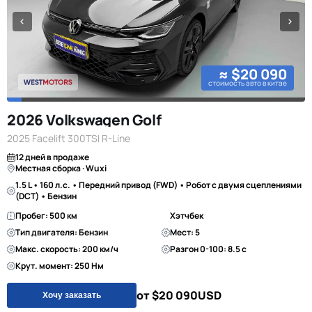
≈ $20 090
стоимость авто в китае
2026 Volkswagen Golf
2025 Facelift 300TSI R-Line
12 дней в продаже
Местная сборка · Wuxi
1.5 L • 160 л.с. • Передний привод (FWD) • Робот с двумя сцеплениями
(DCT) • Бензин
Пробег: 500 км
Хэтчбек
Тип двигателя: Бензин
Мест: 5
Макс. скорость: 200 км/ч
Разгон 0-100: 8.5 с
Крут. момент: 250 Нм
от $20 090
USD
Хочу заказать