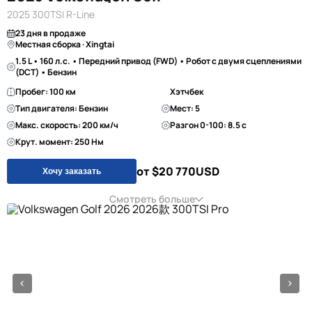
2025 300TSI R-Line
23 дня в продаже
Местная сборка · Xingtai
1.5 L • 160 л.с. • Передний привод (FWD) • Робот с двумя сцеплениями
(DCT) • Бензин
Пробег: 100 км
Хэтчбек
Тип двигателя: Бензин
Мест: 5
Макс. скорость: 200 км/ч
Разгон 0-100: 8.5 с
Крут. момент: 250 Нм
от $20 770
USD
Хочу заказать
Смотреть больше