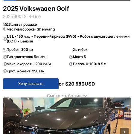
2025 Volkswagen Golf
2025 300TSI R-Line
23 дня в продаже
Местная сборка · Shenyang
1.5 L • 160 л.с. • Передний привод (FWD) • Робот с двумя сцеплениями
(DCT) • Бензин
Пробег: 300 км
Хэтчбек
Тип двигателя: Бензин
Мест: 5
Макс. скорость: 200 км/ч
Разгон 0-100: 8.5 с
Крут. момент: 250 Нм
от $20 680
USD
Хочу заказать
Смотреть больше