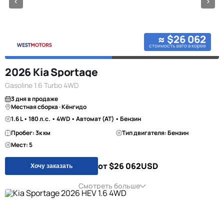
≈ $26 062
стоимость авто в корее
2026 Kia Sportage
Gasoline 1.6 Turbo 4WD
3 дня в продаже
Местная сборка · Кёнгидо
1.6 L • 180 л.с. • 4WD • Автомат (AT) • Бензин
Пробег: 3к км
Тип двигателя: Бензин
Мест: 5
от $26 062
USD
Хочу заказать
Смотреть больше