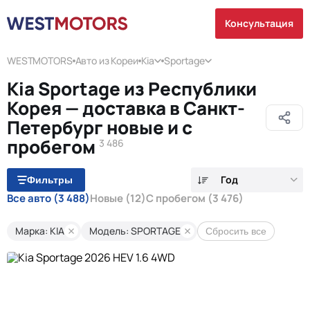
Консультация
WESTMOTORS
Авто из Кореи
Kia
Sportage
Kia Sportage из Республики
Корея — доставка в Санкт-
Петербург новые и с
пробегом
3 486
Год
Фильтры
Все авто
(3 488)
Новые
(12)
С пробегом
(3 476)
Марка: KIA
Модель: SPORTAGE
Сбросить все