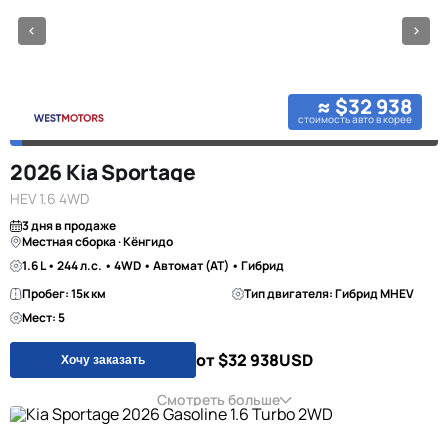
≈ $32 938
стоимость авто в корее
2026 Kia Sportage
HEV 1.6 4WD
3 дня в продаже
Местная сборка · Кёнгидо
1.6 L • 244 л.с. • 4WD • Автомат (AT) • Гибрид
Пробег: 15к км
Тип двигателя: Гибрид MHEV
Мест: 5
от $32 938
USD
Хочу заказать
Смотреть больше