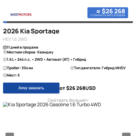
≈ $26 268
стоимость авто в корее
2026 Kia Sportage
HEV 1.6 2WD
11 дней в продаже
Местная сборка · Кванджу
1.6 L • 244 л.с. • 2WD • Автомат (AT) • Гибрид
Пробег: 30к км
Тип двигателя: Гибрид MHEV
Мест: 5
от $26 268
USD
Хочу заказать
Смотреть больше