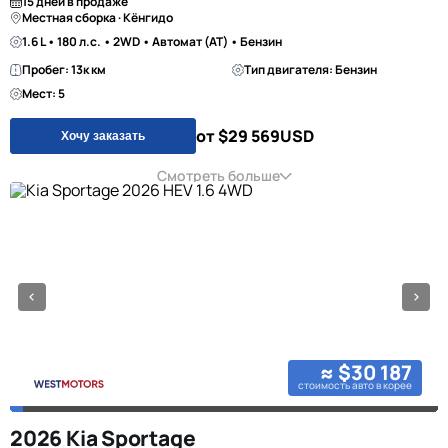
15 дней в продаже
Местная сборка · Кёнгидо
1.6 L • 180 л.с. • 2WD • Автомат (AT) • Бензин
Пробег: 13к км
Тип двигателя: Бензин
Мест: 5
от $29 569
USD
Хочу заказать
Смотреть больше
≈ $30 187
стоимость авто в корее
2026 Kia Sportage