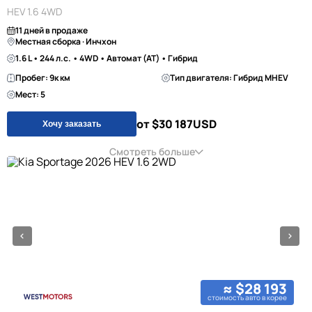
HEV 1.6 4WD
11 дней в продаже
Местная сборка · Инчхон
1.6 L • 244 л.с. • 4WD • Автомат (AT) • Гибрид
Пробег: 9к км
Тип двигателя: Гибрид MHEV
Мест: 5
от $30 187
USD
Хочу заказать
Смотреть больше
≈ $28 193
стоимость авто в корее