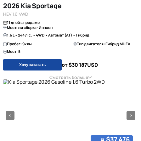
2026 Kia Sportage
HEV 1.6 4WD
11 дней в продаже
Местная сборка · Инчхон
1.6 L • 244 л.с. • 4WD • Автомат (AT) • Гибрид
Пробег: 9к км
Тип двигателя: Гибрид MHEV
Мест: 5
от $30 187
USD
Хочу заказать
Смотреть больше
≈ $37 476