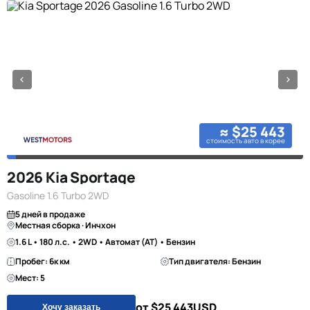
≈ $25 443
стоимость авто в корее
2026 Kia Sportage
Gasoline 1.6 Turbo 2WD
5 дней в продаже
Местная сборка · Инчхон
1.6 L • 180 л.с. • 2WD • Автомат (AT) • Бензин
Пробег: 6к км
Тип двигателя: Бензин
Мест: 5
от $25 443
USD
Хочу заказать