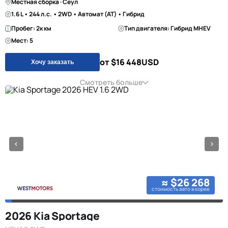
Местная сборка · Сеул
1.6 L • 244 л.с. • 2WD • Автомат (AT) • Гибрид
Пробег: 2к км
Тип двигателя: Гибрид MHEV
Мест: 5
от $16 448
USD
Хочу заказать
Смотреть больше
≈ $26 268
стоимость авто в корее
2026 Kia Sportage