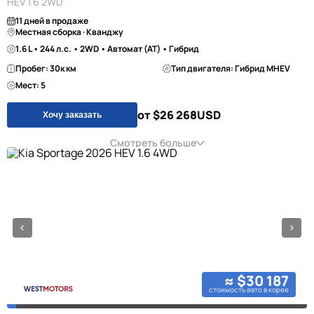
HEV 1.6 2WD
11 дней в продаже
Местная сборка · Кванджу
1.6 L • 244 л.с. • 2WD • Автомат (AT) • Гибрид
Пробег: 30к км
Тип двигателя: Гибрид MHEV
Мест: 5
от $26 268
USD
Хочу заказать
Смотреть больше
≈ $30 187
стоимость авто в корее