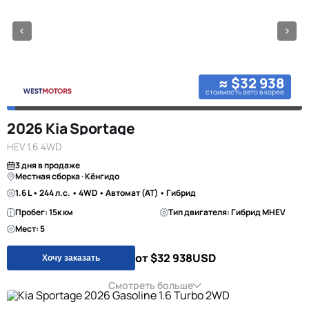
≈ $32 938
стоимость авто в корее
2026 Kia Sportage
HEV 1.6 4WD
3 дня в продаже
Местная сборка · Кёнгидо
1.6 L • 244 л.с. • 4WD • Автомат (AT) • Гибрид
Пробег: 15к км
Тип двигателя: Гибрид MHEV
Мест: 5
от $32 938
USD
Хочу заказать
Смотреть больше