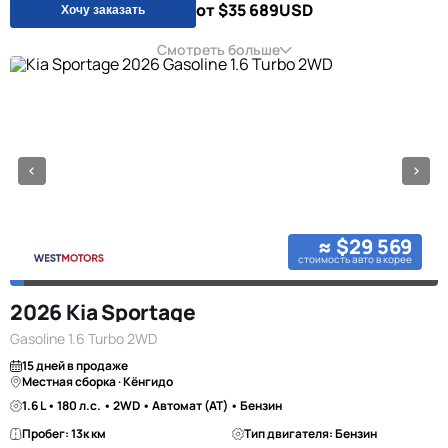
от $35 689
USD
Хочу заказать
Смотреть больше
≈ $29 569
стоимость авто в корее
2026 Kia Sportage
Gasoline 1.6 Turbo 2WD
15 дней в продаже
Местная сборка · Кёнгидо
1.6 L • 180 л.с. • 2WD • Автомат (AT) • Бензин
Пробег: 13к км
Тип двигателя: Бензин