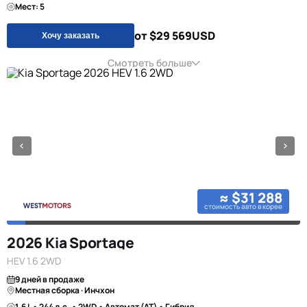
Мест: 5
от $29 569
USD
Хочу заказать
Смотреть больше
≈ $31 288
стоимость авто в корее
2026 Kia Sportage
HEV 1.6 2WD
9 дней в продаже
Местная сборка · Инчхон
1.6 L • 244 л.с. • 2WD • Автомат (AT) • Гибрид