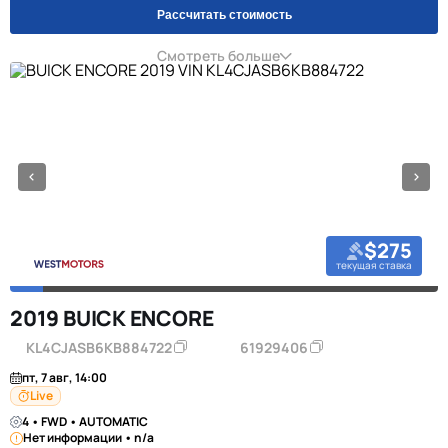
Рассчитать стоимость
Смотреть больше
$275
текущая ставка
2019 BUICK ENCORE
KL4CJASB6KB884722
61929406
пт, 7 авг, 14:00
Live
4 • FWD • AUTOMATIC
Нет информации • n/a