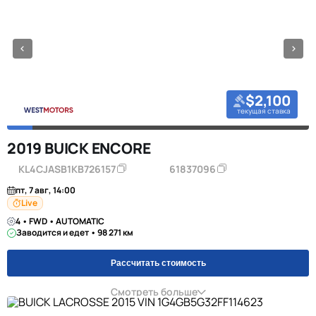
$2,100
текущая ставка
2019 BUICK ENCORE
KL4CJASB1KB726157
61837096
пт, 7 авг, 14:00
Live
4 • FWD • AUTOMATIC
Заводится и едет • 98 271 км
Рассчитать стоимость
Смотреть больше