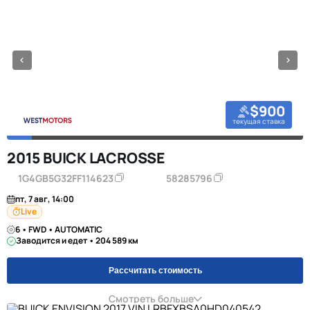
$900
текущая ставка
2015 BUICK LACROSSE
1G4GB5G32FF114623
58285796
пт, 7 авг, 14:00
Live
6 • FWD • AUTOMATIC
Заводится и едет • 204 589 км
Рассчитать стоимость
Смотреть больше