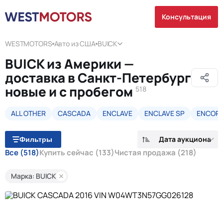
Консультация
WESTMOTORS
Авто из США
BUICK
BUICK из Америки —
доставка в Санкт-Петербург
новые и с пробегом
518
ALL OTHER
CASCADA
ENCLAVE
ENCLAVE SP
ENCOR
Дата аукциона
Фильтры
Все
(518)
Купить сейчас
(133)
Чистая продажа
(218)
Марка: BUICK