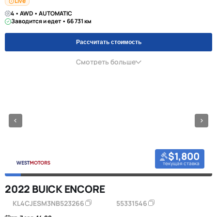
Live
4 • AWD • AUTOMATIC
Заводится и едет • 66 731 км
Рассчитать стоимость
Смотреть больше
$1,800
текущая ставка
2022 BUICK ENCORE
KL4CJESM3NB523266
55331546