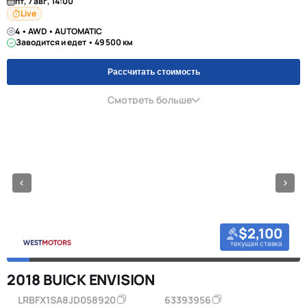
пт, 7 авг, 14:00
Live
4 • AWD • AUTOMATIC
Заводится и едет • 49 500 км
Рассчитать стоимость
Смотреть больше
$2,100
текущая ставка
2018 BUICK ENVISION
LRBFX1SA8JD058920
63393956