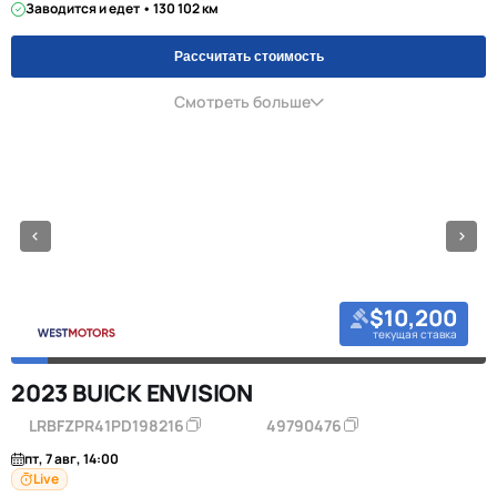
Заводится и едет • 130 102 км
Рассчитать стоимость
Смотреть больше
$10,200
текущая ставка
2023 BUICK ENVISION
LRBFZPR41PD198216
49790476
пт, 7 авг, 14:00
Live