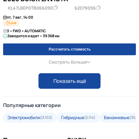
KL47LBEP0TB066090
62079096
пт, 7 авг, 14:00
Live
3 • FWD • AUTOMATIC
Заводится и едет • 39 368 км
Рассчитать стоимость
Смотреть больше
Показать ещё
Популярные категории
Электромобили
Гибридные
Бензиновые
(3,102)
(2,114)
(35,5