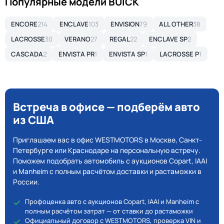
Популярные модели BUICK
ENCORE
214
ENCLAVE
103
ENVISION
79
ALL OTHER
38
LACROSSE
30
VERANO
27
REGAL
22
ENCLAVE SP
2
CASCADA
2
ENVISTA PR
1
ENVISTA SP
1
LACROSSE P
1
Встреча в офисе — подберём авто
из США
Приглашаем вас в офис WESTMOTORS в Москве, Санкт-
Петербурге или Краснодаре на персональную встречу.
Поможем подобрать автомобиль с аукционов Copart, IAAI
и Manheim с полным расчётом доставки и растаможки в
России.
Профоценка авто с аукционов Copart, IAAI и Manheim с
полным расчётом затрат — от ставки до растаможки
Официальный договор с WESTMOTORS, проверка VIN и