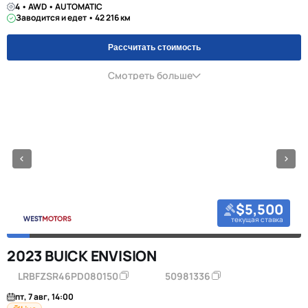
4 • AWD • AUTOMATIC
Заводится и едет • 42 216 км
Рассчитать стоимость
Смотреть больше
$5,500
текущая ставка
2023 BUICK ENVISION
LRBFZSR46PD080150
50981336
пт, 7 авг, 14:00