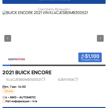
Смотреть больше
$1,100
текущая ставка
2021 BUICK ENCORE
KL4CJESB0MB300521
62691906
пт, 7 авг, 14:00
Live
4 • AWD • AUTOMATIC
Нет информации • n/a