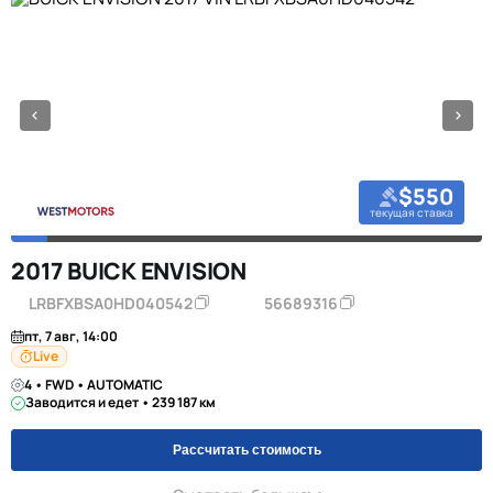
$550
текущая ставка
2017 BUICK ENVISION
LRBFXBSA0HD040542
56689316
пт, 7 авг, 14:00
Live
4 • FWD • AUTOMATIC
Заводится и едет • 239 187 км
Рассчитать стоимость