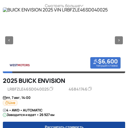
Смотреть больше
$6,600
текущая ставка
2025 BUICK ENVISION
LRBFZLE46SD040025
46841746
пт, 7 авг, 14:00
Live
4 • AWD • AUTOMATIC
Заводится и едет • 26 927 км
Рассчитать стоимость