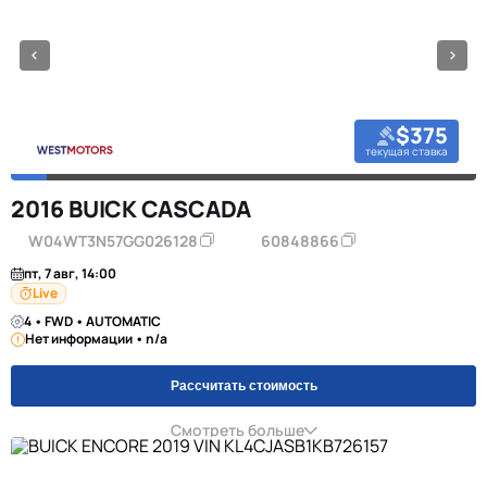
$375
текущая ставка
2016 BUICK CASCADA
W04WT3N57GG026128
60848866
пт, 7 авг, 14:00
Live
4 • FWD • AUTOMATIC
Нет информации • n/a
Рассчитать стоимость
Смотреть больше