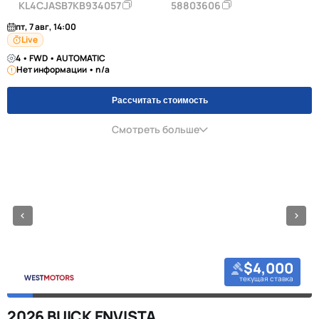
KL4CJASB7KB934057
58803606
пт, 7 авг, 14:00
Live
4 • FWD • AUTOMATIC
Нет информации • n/a
Рассчитать стоимость
Смотреть больше
$4,000
текущая ставка
2026 BUICK ENVISTA