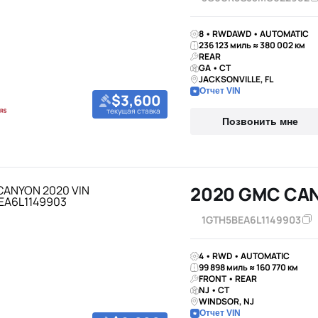
8 • RWDAWD • AUTOMATIC
236 123 миль ≈ 380 002 км
REAR
GA • CT
JACKSONVILLE, FL
Отчет VIN
$3,600
текущая ставка
Позвонить мне
2020 GMC CA
1GTH5BEA6L1149903
4 • RWD • AUTOMATIC
99 898 миль ≈ 160 770 км
FRONT • REAR
NJ • CT
WINDSOR, NJ
Отчет VIN