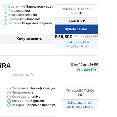
Состояние:
Заводится и едет
ТЕКУЩАЯ СТАВКА
Продавец:
n/a
3,800 $
Ключ доступен:
Да
Документы:
Хорошие
≈ 307 072 ₽
История:
Впервые в продаже
Купить сейчас
$ 56,500
USD
≈ 4 565 679 ₽
Хочу заказать
calc_link_title
calc_link_subtitle
RRA
пн, 10 авг, 14:00
1д 20ч 37м
62535086
Состояние:
Нет информации
ТЕКУЩАЯ СТАВКА
Продавец:
n/a
0 $
Ключ доступен:
Нет
Документы:
Хорошие
Калькулятор
История:
Впервые в продаже
для ручного расчёта