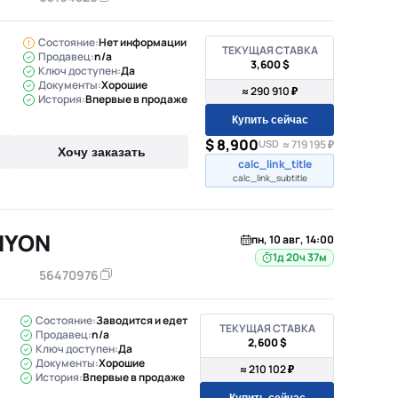
Состояние:
Нет информации
ТЕКУЩАЯ СТАВКА
Продавец:
n/a
3,600 $
Ключ доступен:
Да
Документы:
Хорошие
≈ 290 910 ₽
История:
Впервые в продаже
Купить сейчас
$ 8,900
USD
≈ 719 195 ₽
Хочу заказать
calc_link_title
calc_link_subtitle
NYON
пн, 10 авг, 14:00
1д 20ч 37м
56470976
Состояние:
Заводится и едет
ТЕКУЩАЯ СТАВКА
Продавец:
n/a
2,600 $
Ключ доступен:
Да
Документы:
Хорошие
≈ 210 102 ₽
История:
Впервые в продаже
Купить сейчас