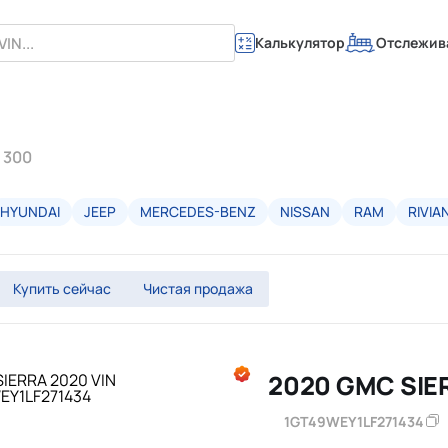
Калькулятор
Отслежив
 300
HYUNDAI
JEEP
MERCEDES-BENZ
NISSAN
RAM
RIVIA
Купить сейчас
Чистая продажа
2020 GMC SIE
1GT49WEY1LF271434