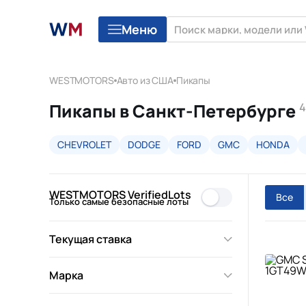
Меню
WESTMOTORS
Авто из США
Пикапы
Пикапы в Санкт-Петербурге
4
CHEVROLET
DODGE
FORD
GMC
HONDA
WESTMOTORS VerifiedLots
Все
Только самые безопасные лоты
Текущая ставка
Марка