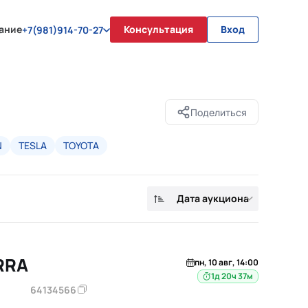
ание
Консультация
Вход
+7(981)914-70-27
Поделиться
N
TESLA
TOYOTA
Дата аукциона
RRA
пн, 10 авг, 14:00
1д 20ч 37м
64134566