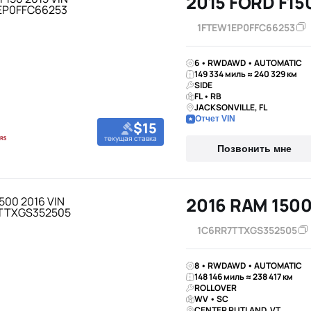
2015 FORD F15
1FTEW1EP0FFC66253
6 • RWDAWD • AUTOMATIC
149 334 миль ≈ 240 329 км
SIDE
FL • RB
JACKSONVILLE, FL
Отчет VIN
$15
текущая ставка
Позвонить мне
2016 RAM 150
1C6RR7TTXGS352505
8 • RWDAWD • AUTOMATIC
148 146 миль ≈ 238 417 км
ROLLOVER
WV • SC
CENTER RUTLAND, VT