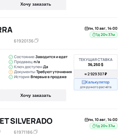
Хочу заказать
RRA
пн, 10 авг, 14:00
1д 20ч 37м
61920136
Состояние:
Заводится и едет
ТЕКУЩАЯ СТАВКА
Продавец:
n/a
36,250 $
Ключ доступен:
Да
Документы:
Требуют уточнения
≈ 2 929 307 ₽
История:
Впервые в продаже
Калькулятор
для ручного расчёта
Хочу заказать
ET SILVERADO
пн, 10 авг, 14:00
1д 20ч 37м
61971186