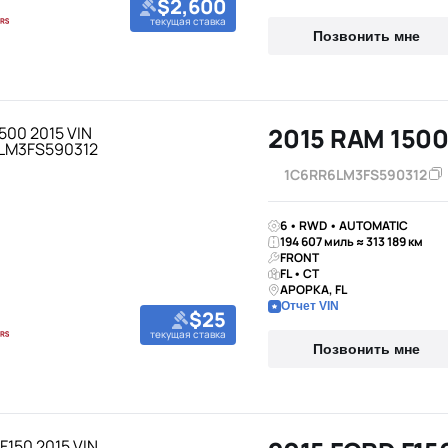
$2,600
текущая ставка
Позвонить мне
2015 RAM 150
1C6RR6LM3FS590312
6 • RWD • AUTOMATIC
194 607 миль ≈ 313 189 км
FRONT
FL • CT
APOPKA, FL
Отчет VIN
$25
текущая ставка
Позвонить мне