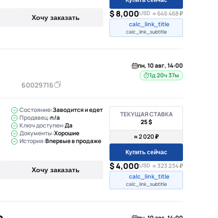
$ 8,000
USD
≈ 646 468 ₽
Хочу заказать
calc_link_title
calc_link_subtitle
0
пн, 10 авг, 14:00
1д 20ч 37м
60029716
Состояние:
Заводится и едет
ТЕКУЩАЯ СТАВКА
Продавец:
n/a
25 $
Ключ доступен:
Да
Документы:
Хорошие
≈ 2 020 ₽
История:
Впервые в продаже
Купить сейчас
$ 4,000
USD
≈ 323 234 ₽
Хочу заказать
calc_link_title
calc_link_subtitle
пн, 10 авг, 14:00