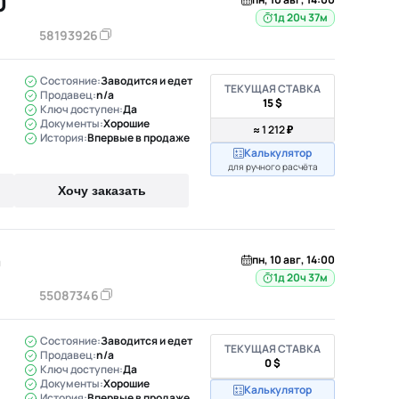
0
1д 20ч 37м
58193926
Состояние:
Заводится и едет
ТЕКУЩАЯ СТАВКА
Продавец:
n/a
15 $
Ключ доступен:
Да
Документы:
Хорошие
≈ 1 212 ₽
История:
Впервые в продаже
Калькулятор
для ручного расчёта
Хочу заказать
0
пн, 10 авг, 14:00
1д 20ч 37м
55087346
Состояние:
Заводится и едет
ТЕКУЩАЯ СТАВКА
Продавец:
n/a
0 $
Ключ доступен:
Да
Документы:
Хорошие
Калькулятор
История:
Впервые в продаже