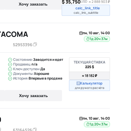
$ 35,750
USD
≈ 2 888 903 ₽
Хочу заказать
calc_link_title
calc_link_subtitle
 TACOMA
пн, 10 авг, 14:00
1д 20ч 37м
52953396
Состояние:
Заводится и едет
ТЕКУЩАЯ СТАВКА
Продавец:
n/a
225 $
Ключ доступен:
Да
Документы:
Хорошие
≈ 18 182 ₽
История:
Впервые в продаже
Калькулятор
для ручного расчёта
Хочу заказать
0
пн, 10 авг, 14:00
1д 20ч 37м
63164526