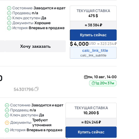
Состояние:
Заводится и едет
ТЕКУЩАЯ СТАВКА
Продавец:
n/a
475 $
Ключ доступен:
Да
Документы:
Хорошие
≈ 38 384 ₽
История:
Впервые в продаже
Купить сейчас
$ 4,000
USD
≈ 323 234 ₽
Хочу заказать
calc_link_title
calc_link_subtitle
0
пн, 10 авг, 14:00
1д 20ч 37м
54301796
Состояние:
Заводится и едет
ТЕКУЩАЯ СТАВКА
Продавец:
n/a
10,200 $
Ключ доступен:
Да
Требуют
≈ 824 246 ₽
Документы:
уточнения
История:
Впервые в продаже
Купить сейчас