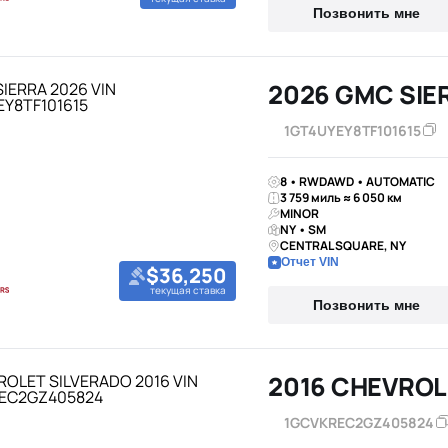
Позвонить мне
2026 GMC SIE
1GT4UYEY8TF101615
8 • RWDAWD • AUTOMATIC
3 759 миль ≈ 6 050 км
MINOR
NY • SM
CENTRAL SQUARE, NY
Отчет VIN
$36,250
текущая ставка
Позвонить мне
2016 CHEVROL
1GCVKREC2GZ405824