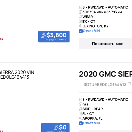
8 • RWDAWD • AUTOMATIC
39 639 миль ≈ 63 793 км
WEAR
TX • CT
LEXINGTON, KY
Отчет VIN
$3,800
текущая ставка
Позвонить мне
2020 GMC SIE
3GTU9BED0LG164413
8 • RWDAWD • AUTOMATIC
n/a
SIDE • REAR
FL • CT
APOPKA, FL
Отчет VIN
$0
текущая ставка