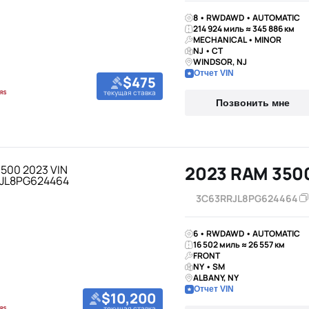
8 • RWDAWD • AUTOMATIC
214 924 миль ≈ 345 886 км
MECHANICAL • MINOR
NJ • CT
WINDSOR, NJ
Отчет VIN
$475
текущая ставка
Позвонить мне
2023 RAM 350
3C63RRJL8PG624464
6 • RWDAWD • AUTOMATIC
16 502 миль ≈ 26 557 км
FRONT
NY • SM
ALBANY, NY
Отчет VIN
$10,200
текущая ставка