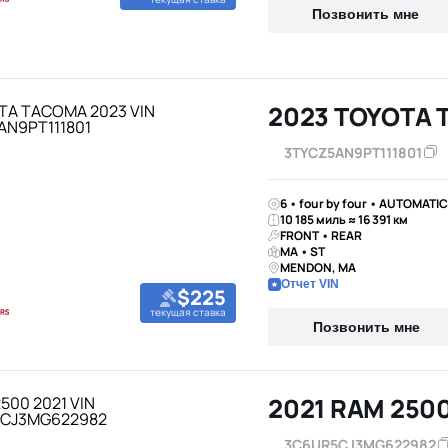
Позвонить мне
2023 TOYOTA
3TYCZ5AN9PT111801
6 • four by four • AUTOMATIC
10 185 миль ≈ 16 391 км
FRONT • REAR
MA • ST
MENDON, MA
Отчет VIN
$225
текущая ставка
Позвонить мне
2021 RAM 250
3C6UR5CJ3MG622982