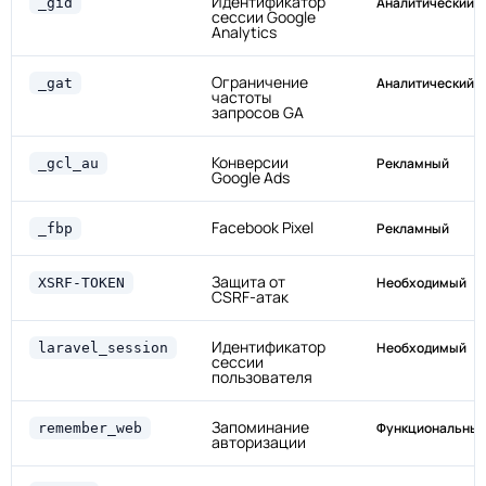
Идентификатор
Аналитический
_gid
сессии Google
Analytics
Ограничение
Аналитический
_gat
частоты
запросов GA
Конверсии
Рекламный
_gcl_au
Google Ads
Facebook Pixel
Рекламный
_fbp
Защита от
Необходимый
XSRF-TOKEN
CSRF-атак
Идентификатор
Необходимый
laravel_session
сессии
пользователя
Запоминание
Функциональны
remember_web
авторизации