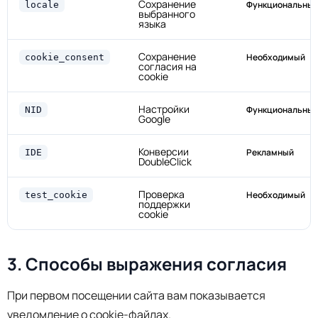
Сохранение
Функциональны
locale
выбранного
языка
Сохранение
Необходимый
cookie_consent
согласия на
cookie
Настройки
Функциональны
NID
Google
Конверсии
Рекламный
IDE
DoubleClick
Проверка
Необходимый
test_cookie
поддержки
cookie
3. Способы выражения согласия
При первом посещении сайта вам показывается
уведомление о cookie-файлах.