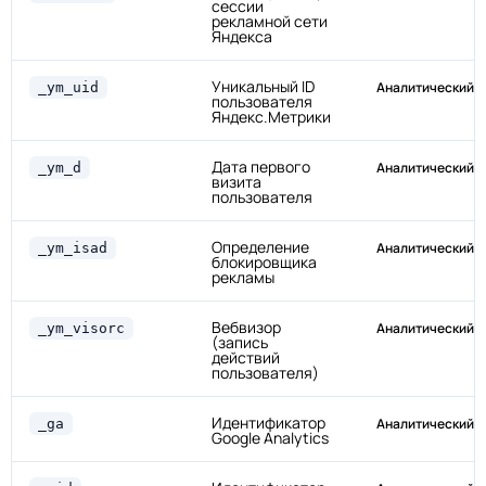
сессии
рекламной сети
Яндекса
Уникальный ID
Аналитический
_ym_uid
пользователя
Яндекс.Метрики
Дата первого
Аналитический
_ym_d
визита
пользователя
Определение
Аналитический
_ym_isad
блокировщика
рекламы
Вебвизор
Аналитический
_ym_visorc
(запись
действий
пользователя)
Идентификатор
Аналитический
_ga
Google Analytics