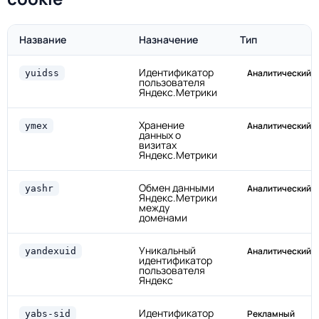
Название
Назначение
Тип
Идентификатор
Аналитический
yuidss
пользователя
Яндекс.Метрики
Хранение
Аналитический
ymex
данных о
визитах
Яндекс.Метрики
Обмен данными
Аналитический
yashr
Яндекс.Метрики
между
доменами
Уникальный
Аналитический
yandexuid
идентификатор
пользователя
Яндекс
Идентификатор
Рекламный
yabs-sid