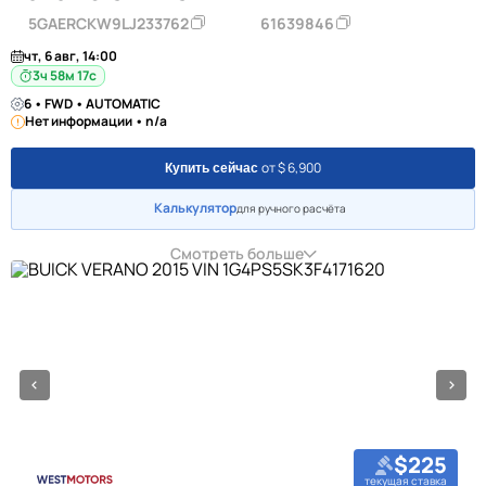
5GAERCKW9LJ233762
61639846
чт, 6 авг, 14:00
3ч 58м 16с
6 • FWD • AUTOMATIC
Нет информации • n/a
от $ 6,900
Купить сейчас
Калькулятор
для ручного расчёта
Смотреть больше
$225
текущая ставка