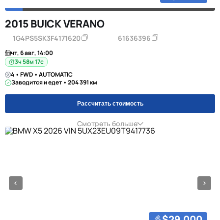
2015 BUICK VERANO
1G4PS5SK3F4171620
61636396
чт, 6 авг, 14:00
3ч 58м 16с
4 • FWD • AUTOMATIC
Заводится и едет • 204 391 км
Рассчитать стоимость
Смотреть больше
$29,000