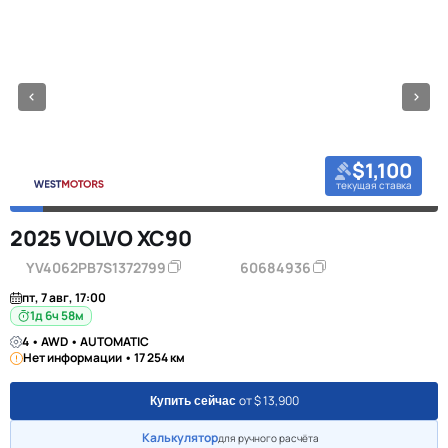
$1,100
текущая ставка
2025 VOLVO XC90
YV4062PB7S1372799
60684936
пт, 7 авг, 17:00
1д 6ч 58м
4 • AWD • AUTOMATIC
Нет информации • 17 254 км
от $ 13,900
Купить сейчас
Калькулятор
для ручного расчёта