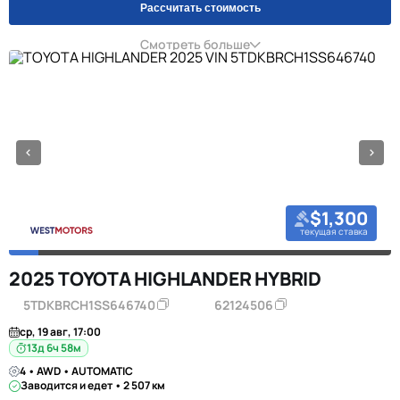
Рассчитать стоимость
Смотреть больше
$1,300
текущая ставка
2025 TOYOTA HIGHLANDER HYBRID
5TDKBRCH1SS646740
62124506
ср, 19 авг, 17:00
13д 6ч 58м
4 • AWD • AUTOMATIC
Заводится и едет • 2 507 км