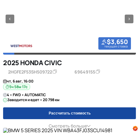
$3,650
текущая ставка
2025 HONDA CIVIC
2HGFE2F53SH509722
69649155
чт, 6 авг, 16:00
5ч 58м 16с
4 • FWD • AUTOMATIC
Заводится и едет • 20 798 км
Рассчитать стоимость
Смотреть больше