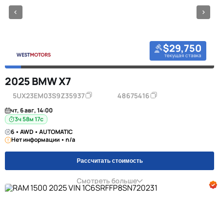
$29,750
текущая ставка
2025 BMW X7
5UX23EM03S9Z35937
48675416
чт, 6 авг, 14:00
3ч 58м 16с
6 • AWD • AUTOMATIC
Нет информации • n/a
Рассчитать стоимость
Смотреть больше