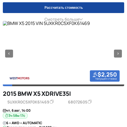
Рассчитать стоимость
Смотреть больше
$2,250
текущая ставка
2015 BMW X5 XDRIVE35I
5UXKR0C5XF0K61469
68072605
чт, 6 авг, 14:00
3ч 58м 16с
6 • AWD • AUTOMATIC