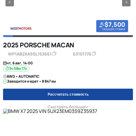
$7,500
текущая ставка
2025 PORSCHE MACAN
WP1AB2XA9SL153661
63101776
чт, 6 авг, 14:00
3ч 58м 16с
AWD • AUTOMATIC
Заводится и едет • 8 847 км
Рассчитать стоимость
Смотреть больше