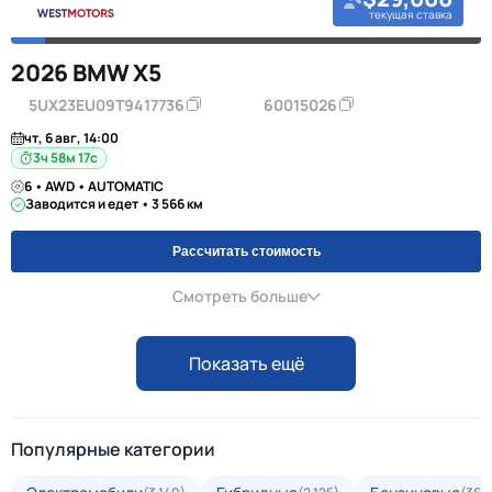
текущая ставка
2026 BMW X5
5UX23EU09T9417736
60015026
чт, 6 авг, 14:00
3ч 58м 16с
6 • AWD • AUTOMATIC
Заводится и едет • 3 566 км
Рассчитать стоимость
Смотреть больше
Показать ещё
Популярные категории