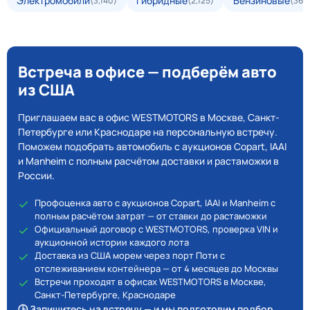
Электромобили
Гибридные
Бензиновые
(3,140)
(2,125)
(36,4
Встреча в офисе — подберём авто
из США
Приглашаем вас в офис WESTMOTORS в Москве, Санкт-
Петербурге или Краснодаре на персональную встречу.
Поможем подобрать автомобиль с аукционов Copart, IAAI
и Manheim с полным расчётом доставки и растаможки в
России.
Профоценка авто с аукционов Copart, IAAI и Manheim с
полным расчётом затрат — от ставки до растаможки
Официальный договор с WESTMOTORS, проверка VIN и
аукционной истории каждого лота
Доставка из США морем через порт Поти с
отслеживанием контейнера — от 4 месяцев до Москвы
Встречи проходят в офисах WESTMOTORS в Москве,
Санкт-Петербурге, Краснодаре
🕒 Запишитесь на встречу — и мы подготовим подбор