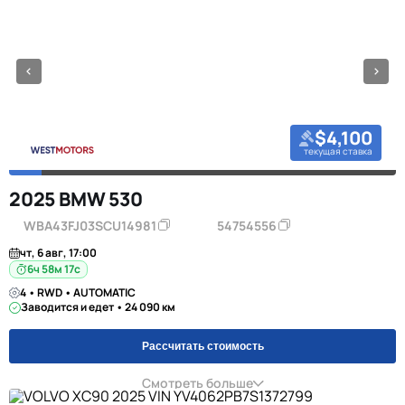
$4,100
текущая ставка
2025 BMW 530
WBA43FJ03SCU14981
54754556
чт, 6 авг, 17:00
6ч 58м 16с
4 • RWD • AUTOMATIC
Заводится и едет • 24 090 км
Рассчитать стоимость
Смотреть больше