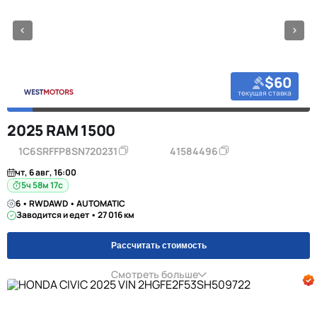
$60
текущая ставка
2025 RAM 1500
1C6SRFFP8SN720231
41584496
чт, 6 авг, 16:00
5ч 58м 16с
6 • RWDAWD • AUTOMATIC
Заводится и едет • 27 016 км
Рассчитать стоимость
Смотреть больше