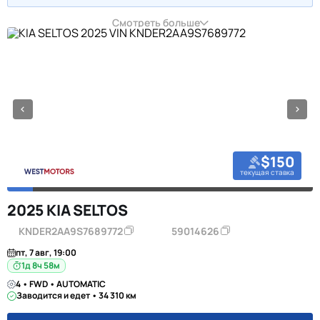
Смотреть больше
$150
текущая ставка
2025 KIA SELTOS
KNDER2AA9S7689772
59014626
пт, 7 авг, 19:00
1д 8ч 58м
4 • FWD • AUTOMATIC
Заводится и едет • 34 310 км