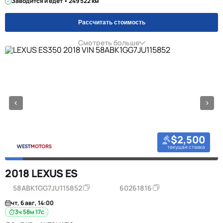
Заводится и едет • 249 522 км
Рассчитать стоимость
Смотреть больше
$2,500
текущая ставка
2018 LEXUS ES
58ABK1GG7JU115852
60261816
чт, 6 авг, 14:00
3ч 58м 16с