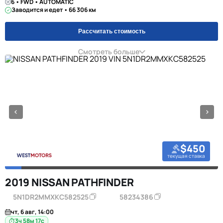
6 • FWD • AUTOMATIC
Заводится и едет • 66 306 км
Рассчитать стоимость
Смотреть больше
$450
текущая ставка
2019 NISSAN PATHFINDER
5N1DR2MMXKC582525
58234386
чт, 6 авг, 14:00
3ч 58м 16с