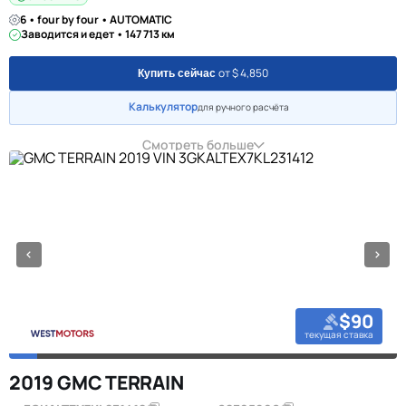
6 • four by four • AUTOMATIC
Заводится и едет • 147 713 км
от $ 4,850
Купить сейчас
Калькулятор
для ручного расчёта
Смотреть больше
$90
текущая ставка
2019 GMC TERRAIN