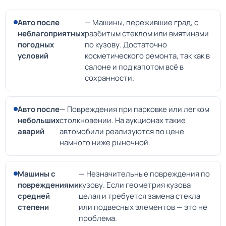
Авто после
— Машины, пережившие град, с
неблагоприятных
разбитым стеклом или вмятинами
погодных
по кузову. Достаточно
условий
косметического ремонта, так как в
салоне и под капотом всё в
сохранности.
Авто после
— Повреждения при парковке или легком
небольших
столкновении. На аукционах такие
аварий
автомобили реализуются по цене
намного ниже рыночной.
Машины с
— Незначительные повреждения по
повреждениями
кузову. Если геометрия кузова
средней
целая и требуется замена стекла
степени
или подвесных элементов — это не
проблема.