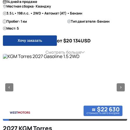
14 дней в продаже
Местная сборка · Кванджу
3.5 L • 198 л.с. • 2WD • Автомат (AT) • Бензин
Пробег: 1 км
Тип двигателя: Бензин
Мест: 5
от $20 134
USD
Хочу заказать
Смотреть больше
≈ $22 630
стоимость авто в корее
2027 KGM Torres