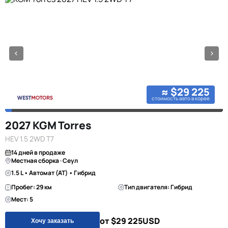
≈ $29 225
стоимость авто в корее
2027 KGM Torres
HEV 1.5 2WD T7
14 дней в продаже
Местная сборка · Сеул
1.5 L • Автомат (AT) • Гибрид
Пробег: 29 км
Тип двигателя: Гибрид
Мест: 5
от $29 225
USD
Хочу заказать