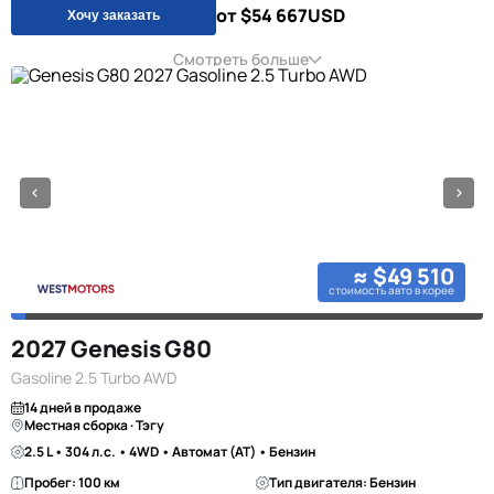
от $54 667
USD
Хочу заказать
Смотреть больше
≈ $49 510
стоимость авто в корее
2027 Genesis G80
Gasoline 2.5 Turbo AWD
14 дней в продаже
Местная сборка · Тэгу
2.5 L • 304 л.с. • 4WD • Автомат (AT) • Бензин
Пробег: 100 км
Тип двигателя: Бензин