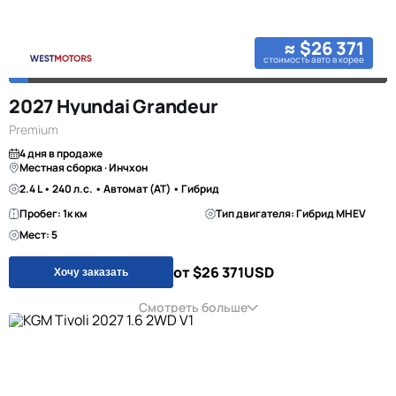
≈ $26 371
стоимость авто в корее
2027 Hyundai Grandeur
Premium
4 дня в продаже
Местная сборка · Инчхон
2.4 L • 240 л.с. • Автомат (AT) • Гибрид
Пробег: 1к км
Тип двигателя: Гибрид MHEV
Мест: 5
от $26 371
USD
Хочу заказать
Смотреть больше