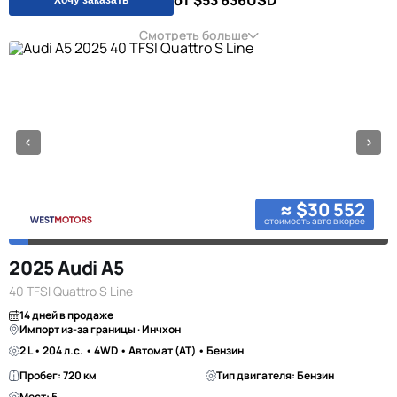
от $53 636
USD
Смотреть больше
≈ $30 552
стоимость авто в корее
2025 Audi A5
40 TFSI Quattro S Line
14 дней в продаже
Импорт из-за границы · Инчхон
2 L • 204 л.с. • 4WD • Автомат (AT) • Бензин
Пробег: 720 км
Тип двигателя: Бензин
Мест: 5