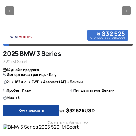
≈ $32 525
стоимость авто в корее
2025 BMW 3 Series
320i M Sport
14 дней в продаже
Импорт из-за границы · Тэгу
2 L • 183 л.с. • 2WD • Автомат (AT) • Бензин
Пробег: 11к км
Тип двигателя: Бензин
Мест: 5
от $32 525
USD
Хочу заказать
Смотреть больше