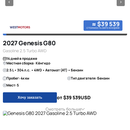
≈ $39 539
стоимость авто в корее
2027 Genesis G80
Gasoline 2.5 Turbo AWD
14 дней в продаже
Местная сборка · Кёнгидо
2.5 L • 304 л.с. • 4WD • Автомат (AT) • Бензин
Пробег: 4к км
Тип двигателя: Бензин
Мест: 5
от $39 539
USD
Хочу заказать
Смотреть больше