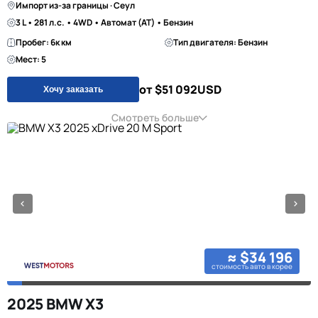
Импорт из-за границы · Сеул
3 L • 281 л.с. • 4WD • Автомат (AT) • Бензин
Пробег: 6к км
Тип двигателя: Бензин
Мест: 5
от $51 092
USD
Хочу заказать
Смотреть больше
≈ $34 196
стоимость авто в корее
2025 BMW X3