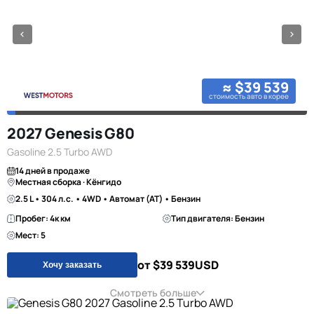
≈ $39 539
стоимость авто в корее
2027 Genesis G80
Gasoline 2.5 Turbo AWD
14 дней в продаже
Местная сборка · Кёнгидо
2.5 L • 304 л.с. • 4WD • Автомат (AT) • Бензин
Пробег: 4к км
Тип двигателя: Бензин
Мест: 5
от $39 539
USD
Хочу заказать
Смотреть больше