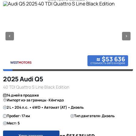
≈ $53 636
стоимость авто в корее
2025 Audi Q5
40 TDI Quattro S Line Black Edition
14 дней в продаже
Импорт из-за границы · Кёнгидо
2 L • 204 л.с. • 4WD • Автомат (AT) • Дизель
Пробег: 17 км
Тип двигателя: Дизель
Мест: 5
Хочу заказать