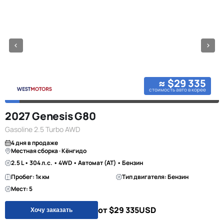
≈ $29 335
стоимость авто в корее
2027 Genesis G80
Gasoline 2.5 Turbo AWD
4 дня в продаже
Местная сборка · Кёнгидо
2.5 L • 304 л.с. • 4WD • Автомат (AT) • Бензин
Пробег: 1к км
Тип двигателя: Бензин
Мест: 5
от $29 335
USD
Хочу заказать