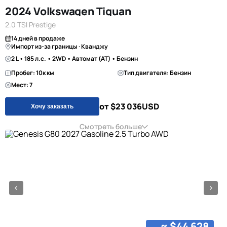
2024 Volkswagen Tiguan
2.0 TSI Prestige
14 дней в продаже
Импорт из-за границы · Кванджу
2 L • 185 л.с. • 2WD • Автомат (AT) • Бензин
Пробег: 10к км
Тип двигателя: Бензин
Мест: 7
от $23 036
USD
Хочу заказать
Смотреть больше
≈ $44 628