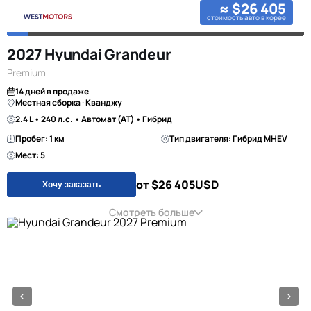
≈ $26 405
стоимость авто в корее
2027 Hyundai Grandeur
Premium
14 дней в продаже
Местная сборка · Кванджу
2.4 L • 240 л.с. • Автомат (AT) • Гибрид
Пробег: 1 км
Тип двигателя: Гибрид MHEV
Мест: 5
от $26 405
USD
Хочу заказать
Смотреть больше