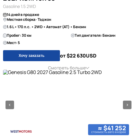
Gasoline 1.5 2WD
14 дней в продаже
Местная сборка · Тэджон
1.6 L • 170 л.с. • 2WD • Автомат (AT) • Бензин
Пробег: 30 км
Тип двигателя: Бензин
Мест: 5
от $22 630
USD
Хочу заказать
Смотреть больше
≈ $41 252
стоимость авто в корее