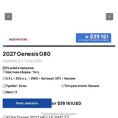
≈ $39 161
стоимость авто в корее
2027 Genesis G80
Gasoline 2.5 Turbo 2WD
14 дней в продаже
Местная сборка · Тэгу
2.5 L • 304 л.с. • 2WD • Автомат (AT) • Бензин
Пробег: 3к км
Тип двигателя: Бензин
Мест: 5
от $39 161
USD
Хочу заказать
Смотреть больше