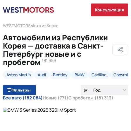
Консультация
WESTMOTORS
Авто из Кореи
Автомобили из Республики
Корея — доставка в Санкт-
Петербург новые и с
пробегом
181 959
Aston Martin
Audi
Bentley
BMW
Cadillac
Chevrole
Год
Фильтры
Все авто
(182 084)
Новые
(771)
С пробегом
(181 313)