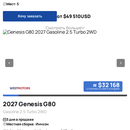
Мест: 5
от $49 510
USD
Хочу заказать
Смотреть больше
≈ $32 168
стоимость авто в корее
2027 Genesis G80
Gasoline 2.5 Turbo 2WD
3 дня в продаже
Местная сборка · Инчхон