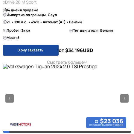
xDrive 20 M Sport
14 дней в продаже
Импорт из-за границы · Сеул
2 L • 190 л.с. • 4WD • Автомат (AT) • Бензин
Пробег: 3к км
Тип двигателя: Бензин
Мест: 5
от $34 196
USD
Хочу заказать
Смотреть больше
≈ $23 036
стоимость авто в корее