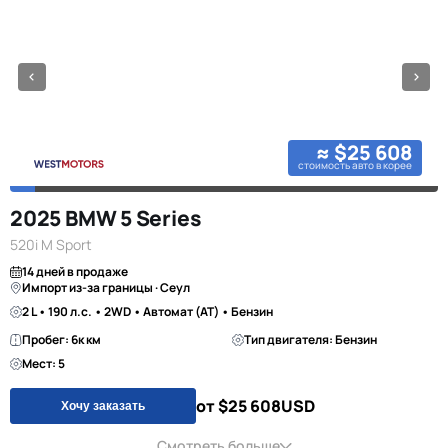
≈ $25 608
стоимость авто в корее
2025 BMW 5 Series
520i M Sport
14 дней в продаже
Импорт из-за границы · Сеул
2 L • 190 л.с. • 2WD • Автомат (AT) • Бензин
Пробег: 6к км
Тип двигателя: Бензин
Мест: 5
от $25 608
USD
Хочу заказать
Смотреть больше