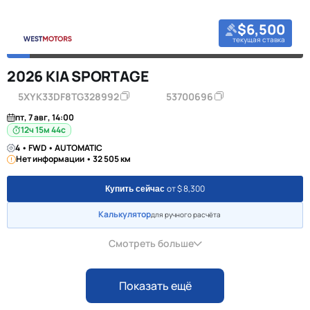
$6,500
текущая ставка
2026 KIA SPORTAGE
5XYK33DF8TG328992
53700696
пт, 7 авг, 14:00
12ч 15м 44с
4 • FWD • AUTOMATIC
Нет информации • 32 505 км
от $ 8,300
Купить сейчас
Калькулятор
для ручного расчёта
Смотреть больше
Показать ещё