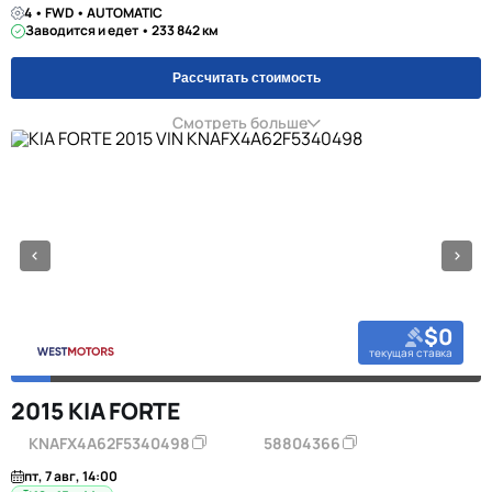
4 • FWD • AUTOMATIC
Заводится и едет • 233 842 км
Рассчитать стоимость
Смотреть больше
$0
текущая ставка
2015 KIA FORTE
KNAFX4A62F5340498
58804366
пт, 7 авг, 14:00