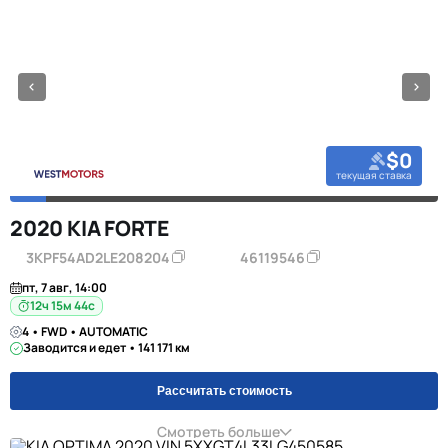
$0
текущая ставка
2020 KIA FORTE
3KPF54AD2LE208204
46119546
пт, 7 авг, 14:00
12ч 15м 44с
4 • FWD • AUTOMATIC
Заводится и едет • 141 171 км
Рассчитать стоимость
Смотреть больше