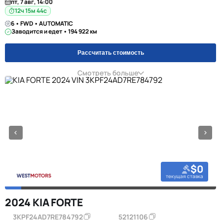
пт, 7 авг, 14:00
12ч 15м 44с
6 • FWD • AUTOMATIC
Заводится и едет • 194 922 км
Рассчитать стоимость
Смотреть больше
$0
текущая ставка
2024 KIA FORTE
3KPF24AD7RE784792
52121106