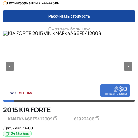
Нет информации • 246 475 км
Рассчитать стоимость
Смотреть больше
$0
текущая ставка
2015 KIA FORTE
KNAFK4A66F5412009
61922406
пт, 7 авг, 14:00
12ч 15м 44с