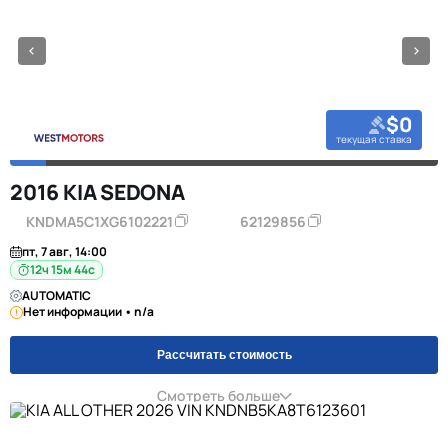
$0
текущая ставка
2016 KIA SEDONA
KNDMA5C1XG6102221
62129856
пт, 7 авг, 14:00
12ч 15м 44с
AUTOMATIC
Нет информации • n/a
Рассчитать стоимость
Смотреть больше