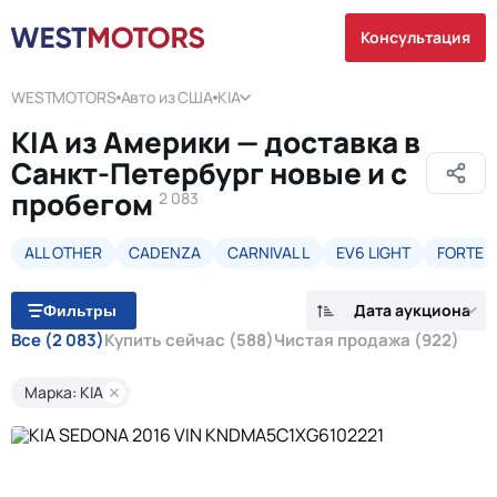
Консультация
WESTMOTORS
Авто из США
KIA
KIA из Америки — доставка в
Санкт-Петербург новые и с
пробегом
2 083
ALL OTHER
CADENZA
CARNIVAL L
EV6 LIGHT
FORTE
Дата аукциона
Фильтры
Все
(2 083)
Купить сейчас
(588)
Чистая продажа
(922)
Марка: KIA