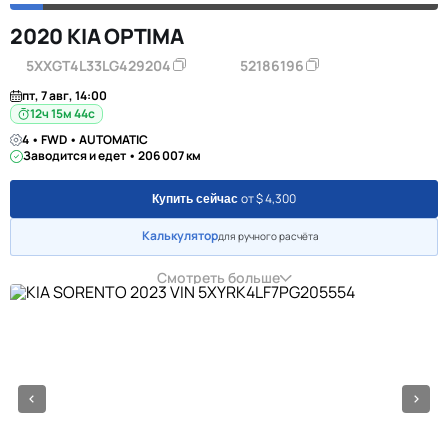
2020 KIA OPTIMA
5XXGT4L33LG429204
52186196
пт, 7 авг, 14:00
12ч 15м 44с
4 • FWD • AUTOMATIC
Заводится и едет • 206 007 км
от $ 4,300
Купить сейчас
Калькулятор
для ручного расчёта
Смотреть больше