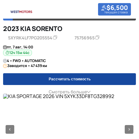
$6,500
текущая ставка
2023 KIA SORENTO
5XYRK4LF7PG205554
75756965
пт, 7 авг, 14:00
12ч 15м 44с
4 • FWD • AUTOMATIC
Заводится • 47 439 км
Рассчитать стоимость
Смотреть больше