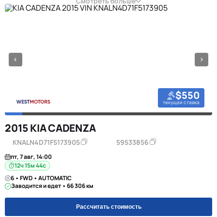
Смотреть больше
$550
текущая ставка
2015 KIA CADENZA
KNALN4D71F5173905
59533856
пт, 7 авг, 14:00
12ч 15м 44с
6 • FWD • AUTOMATIC
Заводится и едет • 66 306 км
Рассчитать стоимость