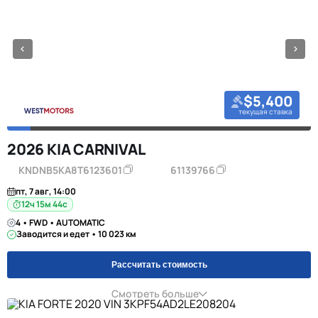
$5,400
текущая ставка
2026 KIA CARNIVAL
KNDNB5KA8T6123601
61139766
пт, 7 авг, 14:00
12ч 15м 44с
4 • FWD • AUTOMATIC
Заводится и едет • 10 023 км
Рассчитать стоимость
Смотреть больше