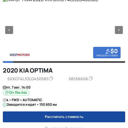
$0
текущая ставка
2020 KIA OPTIMA
5XXGT4L33LG450585
58556606
пт, 7 авг, 14:00
12ч 15м 44с
4 • FWD • AUTOMATIC
Заводится и едет • 150 650 км
Рассчитать стоимость