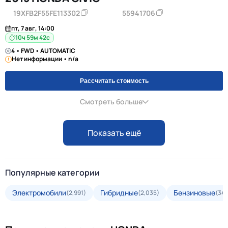
19XFB2F55FE113302
55941706
пт, 7 авг, 14:00
10ч 59м 42с
4 • FWD • AUTOMATIC
Нет информации • n/a
Рассчитать стоимость
Смотреть больше
Показать ещё
Популярные категории
Электромобили
Гибридные
Бензиновые
(2,991)
(2,035)
(34,