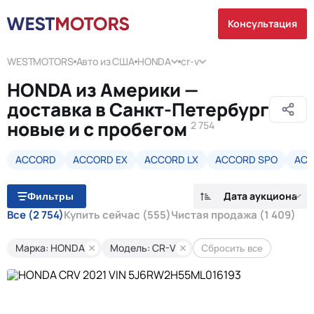
Консультация
WESTMOTORS
Авто из США
HONDA
cr-v
HONDA из Америки —
доставка в Санкт-Петербург
новые и с пробегом
2 754
ACCORD
ACCORD EX
ACCORD LX
ACCORD SPO
ACC
Дата аукциона
Фильтры
Все
(2 754)
Купить сейчас
(555)
Чистая продажа
(1 409)
Марка: HONDA
Модель: CR-V
Сбросить все