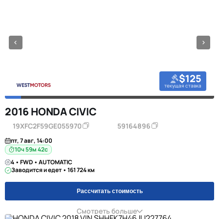
$125
текущая ставка
2016 HONDA CIVIC
19XFC2F59GE055970
59164896
пт, 7 авг, 14:00
10ч 59м 42с
4 • FWD • AUTOMATIC
Заводится и едет • 161 724 км
Рассчитать стоимость
Смотреть больше