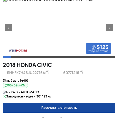
$125
текущая ставка
2018 HONDA CIVIC
SHHFK7H46JU227764
60771216
пт, 7 авг, 14:00
10ч 59м 42с
4 • FWD • AUTOMATIC
Заводится и едет • 301 193 км
Рассчитать стоимость