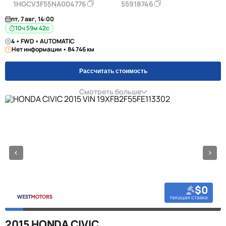
1HGCV3F55NA004776
55918746
пт, 7 авг, 14:00
10ч 59м 42с
4 • FWD • AUTOMATIC
Нет информации • 84 746 км
Рассчитать стоимость
Смотреть больше
$0
текущая ставка
2015 HONDA CIVIC