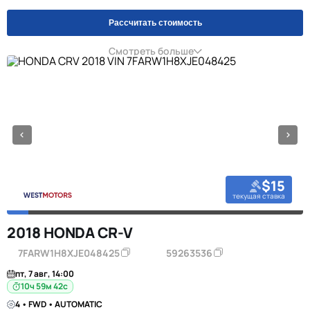
Рассчитать стоимость
Смотреть больше
$15
текущая ставка
2018 HONDA CR-V
7FARW1H8XJE048425
59263536
пт, 7 авг, 14:00
10ч 59м 42с
4 • FWD • AUTOMATIC