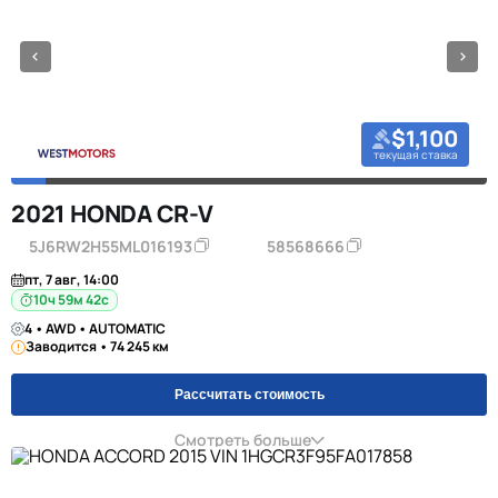
$1,100
текущая ставка
2021 HONDA CR-V
5J6RW2H55ML016193
58568666
пт, 7 авг, 14:00
10ч 59м 42с
4 • AWD • AUTOMATIC
Заводится • 74 245 км
Рассчитать стоимость
Смотреть больше