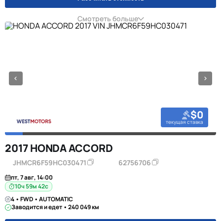
Смотреть больше
$0
текущая ставка
2017 HONDA ACCORD
JHMCR6F59HC030471
62756706
пт, 7 авг, 14:00
10ч 59м 42с
4 • FWD • AUTOMATIC
Заводится и едет • 240 049 км