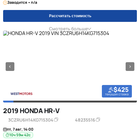
Заводится • n/a
Рассчитать стоимость
Смотреть больше
$425
текущая ставка
2019 HONDA HR-V
3CZRU6H14KG715304
48235516
пт, 7 авг, 14:00
10ч 59м 42с