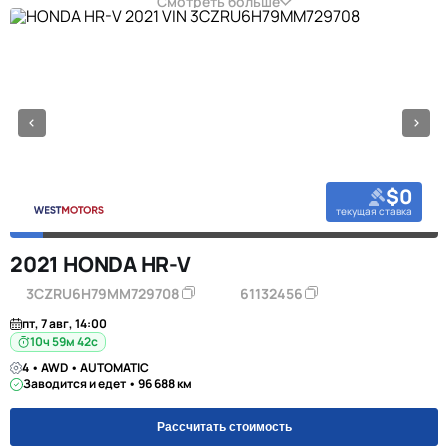
Смотреть больше
$0
текущая ставка
2021 HONDA HR-V
3CZRU6H79MM729708
61132456
пт, 7 авг, 14:00
10ч 59м 42с
4 • AWD • AUTOMATIC
Заводится и едет • 96 688 км
Рассчитать стоимость