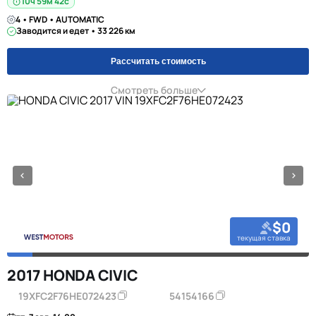
10ч 59м 42с
4 • FWD • AUTOMATIC
Заводится и едет • 33 226 км
Рассчитать стоимость
Смотреть больше
$0
текущая ставка
2017 HONDA CIVIC
19XFC2F76HE072423
54154166