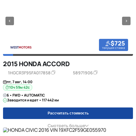
$725
текущая ставка
2015 HONDA ACCORD
1HGCR3F95FA017858
58971906
пт, 7 авг, 14:00
10ч 59м 42с
6 • FWD • AUTOMATIC
Заводится и едет • 117 442 км
Рассчитать стоимость
Смотреть больше