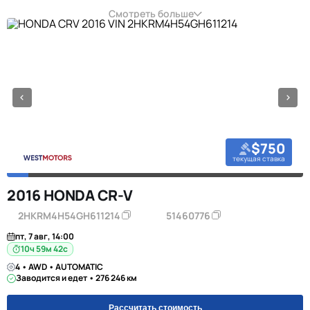
Смотреть больше
$750
текущая ставка
2016 HONDA CR-V
2HKRM4H54GH611214
51460776
пт, 7 авг, 14:00
10ч 59м 42с
4 • AWD • AUTOMATIC
Заводится и едет • 276 246 км
Рассчитать стоимость