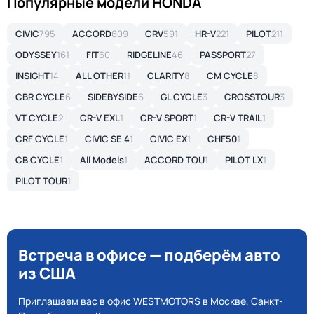
Популярные модели HONDA
CIVIC
795
ACCORD
609
CRV
591
HR-V
221
PILOT
211
ODYSSEY
161
FIT
60
RIDGELINE
46
PASSPORT
27
INSIGHT
14
ALL OTHER
11
CLARITY
8
CM CYCLE
8
CBR CYCLE
6
SIDEBYSIDE
6
GL CYCLE
3
CROSSTOUR
3
VT CYCLE
2
CR-V EXL
1
CR-V SPORT
1
CR-V TRAIL
1
CRF CYCLE
1
CIVIC SE 4
1
CIVIC EX
1
CHF50
1
CB CYCLE
1
All Models
1
ACCORD TOU
1
PILOT LX
1
PILOT TOUR
1
Встреча в офисе — подберём авто
из США
Приглашаем вас в офис WESTMOTORS в Москве, Санкт-