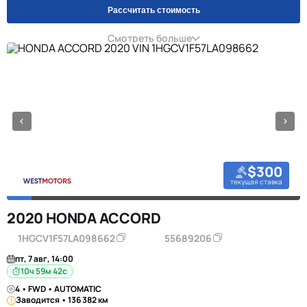
Рассчитать стоимость
Смотреть больше
$300
текущая ставка
2020 HONDA ACCORD
1HGCV1F57LA098662
55689206
пт, 7 авг, 14:00
10ч 59м 42с
4 • FWD • AUTOMATIC
Заводится • 136 382 км