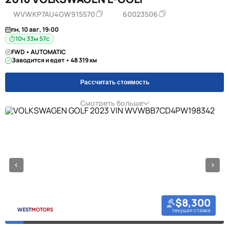
WVWKP7AU4GW915570
60023506
пн, 10 авг, 19:00
10ч 33м 57с
FWD • AUTOMATIC
Заводится и едет • 48 319 км
Рассчитать стоимость
Смотреть больше
$8,300
текущая ставка