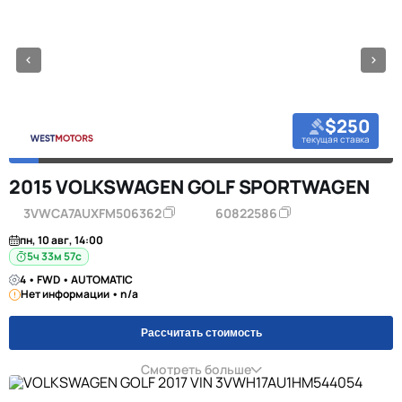
$250
текущая ставка
2015 VOLKSWAGEN GOLF SPORTWAGEN
3VWCA7AUXFM506362
60822586
пн, 10 авг, 14:00
5ч 33м 57с
4 • FWD • AUTOMATIC
Нет информации • n/a
Рассчитать стоимость
Смотреть больше