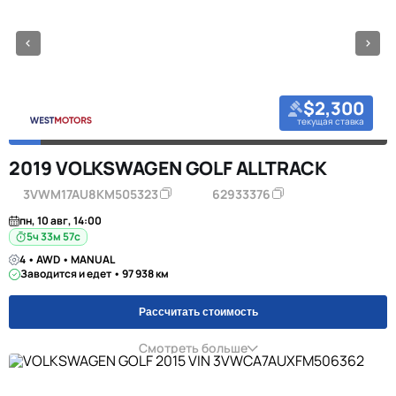
$2,300
текущая ставка
2019 VOLKSWAGEN GOLF ALLTRACK
3VWM17AU8KM505323
62933376
пн, 10 авг, 14:00
5ч 33м 57с
4 • AWD • MANUAL
Заводится и едет • 97 938 км
Рассчитать стоимость
Смотреть больше