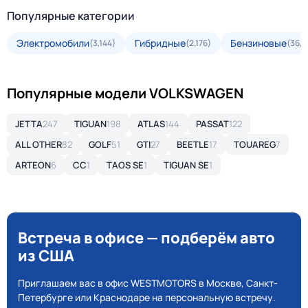
Популярные категории
Электромобили
Гибридные
Бензиновые
(3,144)
(2,176)
(36,5
Популярные модели VOLKSWAGEN
JETTA
247
TIGUAN
198
ATLAS
144
PASSAT
122
ALL OTHER
82
GOLF
51
GTI
27
BEETLE
17
TOUAREG
7
ARTEON
6
CC
1
TAOS SE
1
TIGUAN SE
1
Встреча в офисе — подберём авто
из США
Приглашаем вас в офис WESTMOTORS в Москве, Санкт-
Петербурге или Краснодаре на персональную встречу.