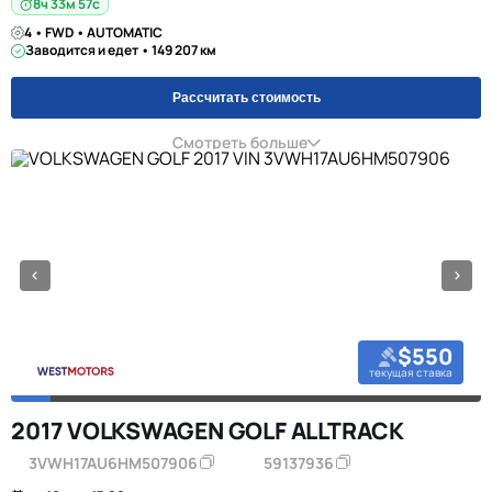
8ч 33м 57с
4 • FWD • AUTOMATIC
Заводится и едет • 149 207 км
Рассчитать стоимость
Смотреть больше
$550
текущая ставка
2017 VOLKSWAGEN GOLF ALLTRACK
3VWH17AU6HM507906
59137936