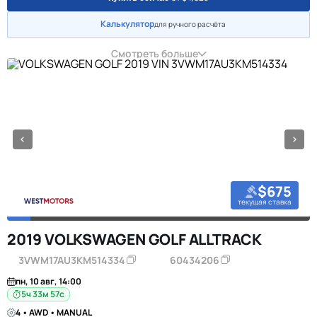
Калькулятор
для ручного расчёта
Смотреть больше
$675
текущая ставка
2019 VOLKSWAGEN GOLF ALLTRACK
3VWM17AU3KM514334
60434206
пн, 10 авг, 14:00
5ч 33м 57с
4 • AWD • MANUAL