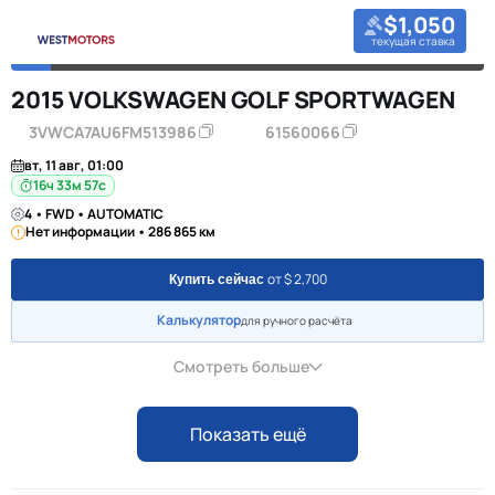
$1,050
текущая ставка
2015 VOLKSWAGEN GOLF SPORTWAGEN
3VWCA7AU6FM513986
61560066
вт, 11 авг, 01:00
16ч 33м 57с
4 • FWD • AUTOMATIC
Нет информации • 286 865 км
от $ 2,700
Купить сейчас
Калькулятор
для ручного расчёта
Смотреть больше
Показать ещё