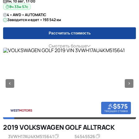
пн, 10 авг, 17:00
8ч 33м 57с
4 • AWD • AUTOMATIC
Заводится и едет • 193 542 км
Рассчитать стоимость
Смотреть больше
$575
текущая ставка
2019 VOLKSWAGEN GOLF ALLTRACK
3VWH17AU4KM515641
54545526