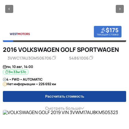
$175
текущая ставка
2016 VOLKSWAGEN GOLF SPORTWAGEN
3VWC17AU3GM506706
54861006
пн, 10 авг, 14:00
5ч 33м 57с
4 • FWD • AUTOMATIC
Нет информации • 226 692 км
Рассчитать стоимость
Смотреть больше