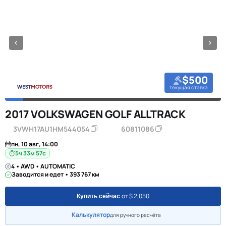
$500
текущая ставка
2017 VOLKSWAGEN GOLF ALLTRACK
3VWH17AU1HM544054
60811086
пн, 10 авг, 14:00
5ч 33м 57с
4 • AWD • AUTOMATIC
Заводится и едет • 393 767 км
от $ 2,050
Купить сейчас
Калькулятор
для ручного расчёта