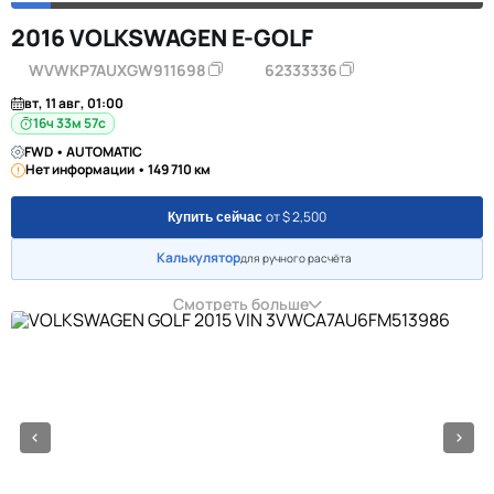
2016 VOLKSWAGEN E-GOLF
WVWKP7AUXGW911698
62333336
вт, 11 авг, 01:00
16ч 33м 57с
FWD • AUTOMATIC
Нет информации • 149 710 км
от $ 2,500
Купить сейчас
Калькулятор
для ручного расчёта
Смотреть больше