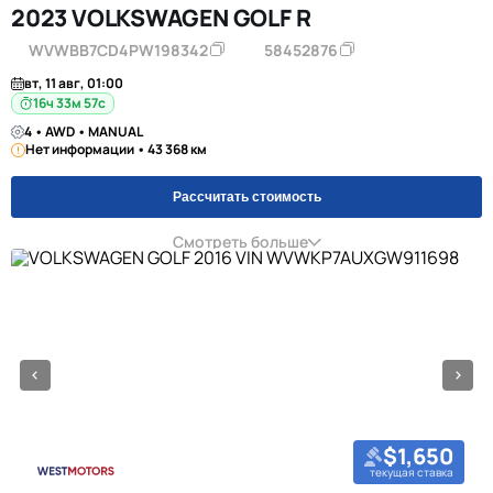
2023 VOLKSWAGEN GOLF R
WVWBB7CD4PW198342
58452876
вт, 11 авг, 01:00
16ч 33м 57с
4 • AWD • MANUAL
Нет информации • 43 368 км
Рассчитать стоимость
Смотреть больше
$1,650
текущая ставка