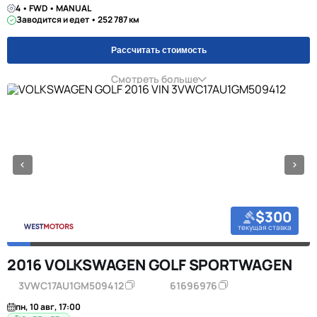
4 • FWD • MANUAL
Заводится и едет • 252 787 км
Рассчитать стоимость
Смотреть больше
$300
текущая ставка
2016 VOLKSWAGEN GOLF SPORTWAGEN
3VWC17AU1GM509412
61696976
пн, 10 авг, 17:00