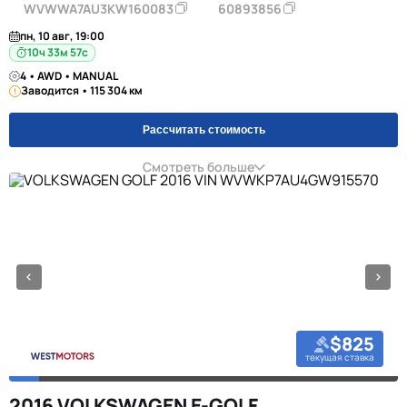
WVWWA7AU3KW160083
60893856
пн, 10 авг, 19:00
10ч 33м 57с
4 • AWD • MANUAL
Заводится • 115 304 км
Рассчитать стоимость
Смотреть больше
$825
текущая ставка
2016 VOLKSWAGEN E-GOLF