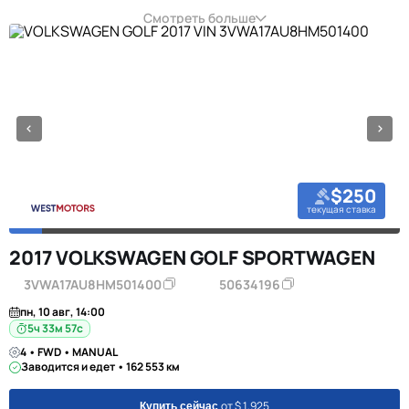
Смотреть больше
$250
текущая ставка
2017 VOLKSWAGEN GOLF SPORTWAGEN
3VWA17AU8HM501400
50634196
пн, 10 авг, 14:00
5ч 33м 57с
4 • FWD • MANUAL
Заводится и едет • 162 553 км
от $ 1,925
Купить сейчас