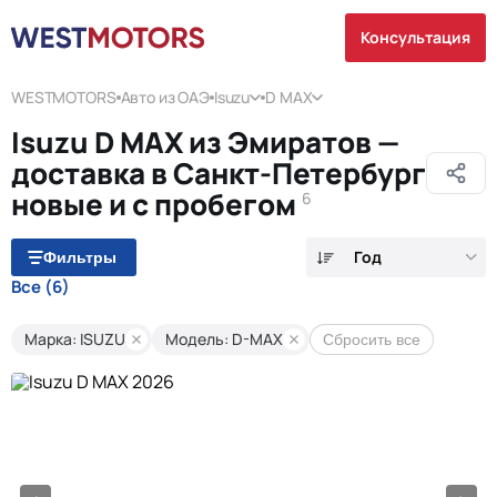
Консультация
WESTMOTORS
Авто из ОАЭ
Isuzu
D MAX
Isuzu D MAX из Эмиратов —
доставка в Санкт-Петербург
новые и с пробегом
6
Год
Фильтры
Все
(6)
Марка: ISUZU
Модель: D-MAX
Сбросить все