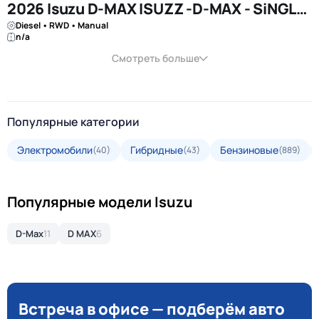
2026 Isuzu D-MAX ISUZZ -D-MAX - SiNGLE CAB - 4x2 - 2.5L - DiESEL - RED
Diesel • RWD • Manual
n/a
Смотреть больше
Популярные категории
Электромобили
Гибридные
Бензиновые
(40)
(43)
(889)
Популярные модели Isuzu
D-Max
11
D MAX
6
Встреча в офисе — подберём авто