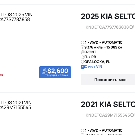
2025 KIA SELT
KNDETCA77S7783838
4 • AWD • AUTOMATIC
9 376 миль ≈ 15 089 км
FRONT
FL • RB
OPA LOCKA, FL
Отчет VIN
$2,600
текущая ставка
Позвонить мне
2021 KIA SELT
KNDETCA29M7155545
4 • AWD • AUTOMATIC