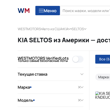
Меню
WESTMOTORS
Авто из США
KIA
SELTOS
KIA SELTOS из Америки — дос
WESTMOTORS VerifiedLots
Все
(6
Только самые безопасные лоты
Текущая ставка
Марка:
Марка
Модель