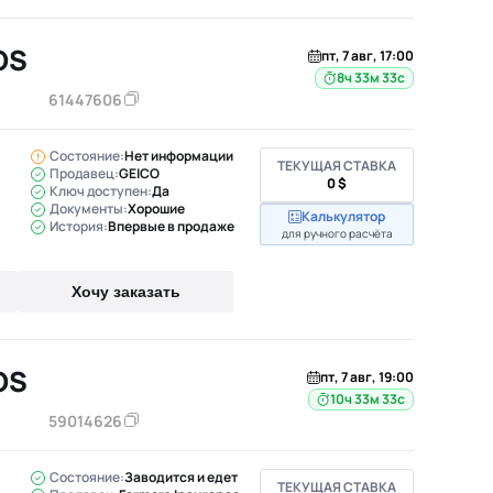
OS
пт, 7 авг, 17:00
8ч 33м 32с
61447606
Состояние:
Нет информации
ТЕКУЩАЯ СТАВКА
Продавец:
GEICO
0 $
Ключ доступен:
Да
Документы:
Хорошие
Калькулятор
История:
Впервые в продаже
для ручного расчёта
Хочу заказать
OS
пт, 7 авг, 19:00
10ч 33м 32с
59014626
Состояние:
Заводится и едет
ТЕКУЩАЯ СТАВКА