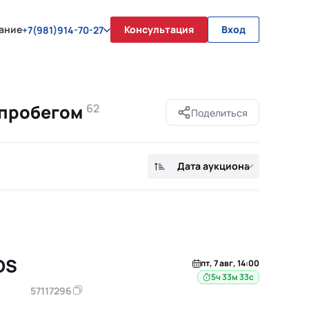
ание
Консультация
Вход
+7(981)914-70-27
с пробегом
62
Поделиться
Дата аукциона
OS
пт, 7 авг, 14:00
5ч 33м 32с
57117296