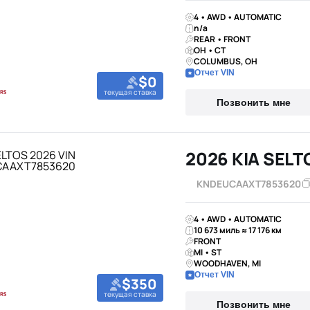
4 • AWD • AUTOMATIC
n/a
REAR • FRONT
OH • CT
COLUMBUS, OH
Отчет VIN
$0
текущая ставка
Позвонить мне
2026 KIA SELT
KNDEUCAAXT7853620
4 • AWD • AUTOMATIC
10 673 миль ≈ 17 176 км
FRONT
MI • ST
WOODHAVEN, MI
Отчет VIN
$350
текущая ставка
Позвонить мне