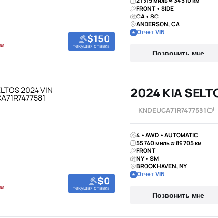
21 319 миль ≈ 34 310 км
FRONT • SIDE
CA • SC
ANDERSON, CA
Отчет VIN
$150
текущая ставка
Позвонить мне
2024 KIA SELT
KNDEUCA71R7477581
4 • AWD • AUTOMATIC
55 740 миль ≈ 89 705 км
FRONT
NY • SM
BROOKHAVEN, NY
Отчет VIN
$0
текущая ставка
Позвонить мне