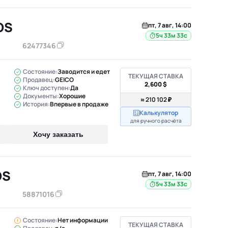
OS
пт, 7 авг, 14:00
5ч 33м 32с
62477346
Состояние:
Заводится и едет
ТЕКУЩАЯ СТАВКА
Продавец:
GEICO
2,600 $
Ключ доступен:
Да
Документы:
Хорошие
≈ 210 102 ₽
История:
Впервые в продаже
Калькулятор
для ручного расчёта
Хочу заказать
OS
пт, 7 авг, 14:00
5ч 33м 32с
58871016
Состояние:
Нет информации
ТЕКУЩАЯ СТАВКА