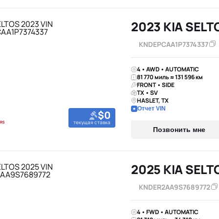
2023 KIA SELT
KNDEPCAA1P7374337
4 • AWD • AUTOMATIC
81 770 миль ≈ 131 596 км
FRONT • SIDE
TX • SV
HASLET, TX
Отчет VIN
$0
текущая ставка
Позвонить мне
2025 KIA SELT
KNDER2AA9S7689772
4 • FWD • AUTOMATIC