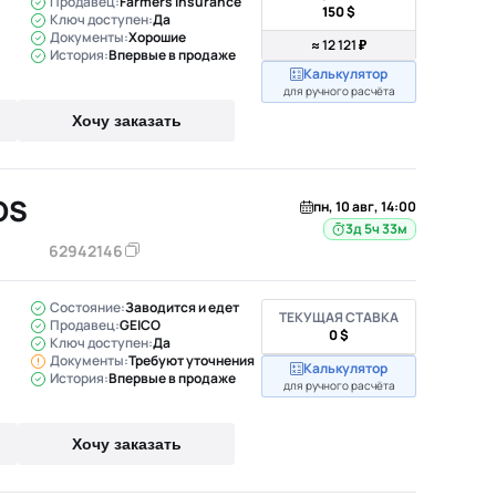
Продавец:
Farmers Insurance
150 $
Ключ доступен:
Да
Документы:
Хорошие
≈ 12 121 ₽
История:
Впервые в продаже
Калькулятор
для ручного расчёта
Хочу заказать
OS
пн, 10 авг, 14:00
3д 5ч 33м
62942146
Состояние:
Заводится и едет
ТЕКУЩАЯ СТАВКА
Продавец:
GEICO
0 $
Ключ доступен:
Да
Документы:
Требуют уточнения
Калькулятор
История:
Впервые в продаже
для ручного расчёта
Хочу заказать