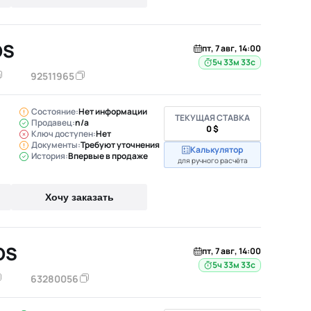
OS
пт, 7 авг, 14:00
5ч 33м 32с
92511965
Состояние:
Нет информации
ТЕКУЩАЯ СТАВКА
Продавец:
n/a
0 $
Ключ доступен:
Нет
Документы:
Требуют уточнения
Калькулятор
История:
Впервые в продаже
для ручного расчёта
Хочу заказать
OS
пт, 7 авг, 14:00
5ч 33м 32с
63280056