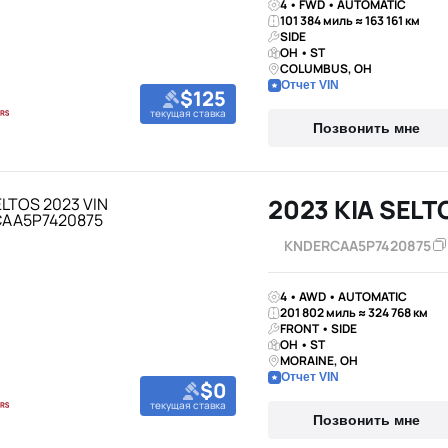
4 • FWD • AUTOMATIC
101 384 миль ≈ 163 161 км
SIDE
OH • ST
COLUMBUS, OH
Отчет VIN
$125
текущая ставка
Позвонить мне
2023 KIA SELT
KNDERCAA5P7420875
4 • AWD • AUTOMATIC
201 802 миль ≈ 324 768 км
FRONT • SIDE
OH • ST
MORAINE, OH
Отчет VIN
$0
текущая ставка
Позвонить мне