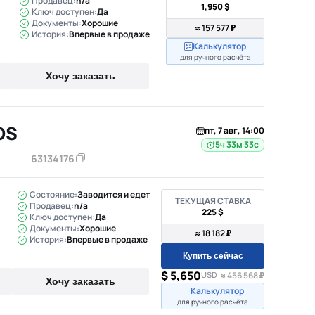
Продавец:
n/a
1,950 $
Ключ доступен:
Да
Документы:
Хорошие
≈ 157 577 ₽
История:
Впервые в продаже
Калькулятор
для ручного расчёта
Хочу заказать
OS
пт, 7 авг, 14:00
5ч 33м 32с
63134176
Состояние:
Заводится и едет
ТЕКУЩАЯ СТАВКА
Продавец:
n/a
225 $
Ключ доступен:
Да
Документы:
Хорошие
≈ 18 182 ₽
История:
Впервые в продаже
Купить сейчас
$ 5,650
USD
≈ 456 568 ₽
Хочу заказать
Калькулятор
для ручного расчёта