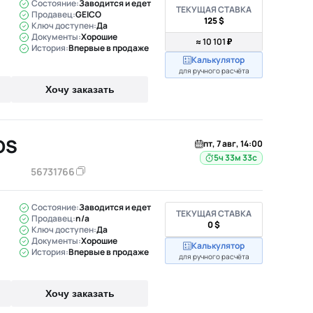
Состояние:
Заводится и едет
ТЕКУЩАЯ СТАВКА
Продавец:
GEICO
125 $
Ключ доступен:
Да
Документы:
Хорошие
≈ 10 101 ₽
История:
Впервые в продаже
Калькулятор
для ручного расчёта
Хочу заказать
OS
пт, 7 авг, 14:00
5ч 33м 32с
56731766
Состояние:
Заводится и едет
ТЕКУЩАЯ СТАВКА
Продавец:
n/a
0 $
Ключ доступен:
Да
Документы:
Хорошие
Калькулятор
История:
Впервые в продаже
для ручного расчёта
Хочу заказать