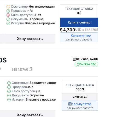
Состояние:
Нет информации
ТЕКУЩАЯ СТАВКА
Продавец:
n/a
0 $
Ключ доступен:
Нет
Документы:
Хорошие
Купить сейчас
История:
Впервые в продаже
$ 4,300
USD
≈ 347 476 ₽
Калькулятор
Хочу заказать
для ручного расчёта
OS
пт, 7 авг, 14:00
5ч 33м 32с
51840746
Состояние:
Заводится и едет
ТЕКУЩАЯ СТАВКА
Продавец:
n/a
350 $
Ключ доступен:
Да
Документы:
Хорошие
≈ 28 283 ₽
История:
Впервые в продаже
Калькулятор
для ручного расчёта
Хочу заказать