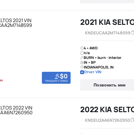
2021 KIA SELT
KNDEUCAA2M7148599
4 • AWD
n/a
BURN • burn - interior
IN • BP
INDIANAPOLIS, IN
Отчет VIN
$0
текущая ставка
Позвонить мне
2022 KIA SELT
KNDEU2AA6N7260950