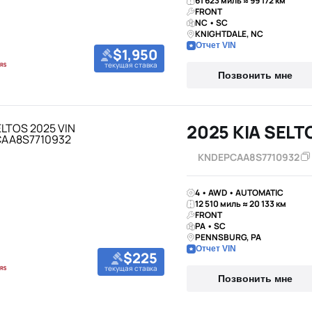
61 623 миль ≈ 99 172 км
FRONT
NC • SC
KNIGHTDALE, NC
Отчет VIN
$1,950
текущая ставка
Позвонить мне
2025 KIA SELT
KNDEPCAA8S7710932
4 • AWD • AUTOMATIC
12 510 миль ≈ 20 133 км
FRONT
PA • SC
PENNSBURG, PA
Отчет VIN
$225
текущая ставка
Позвонить мне