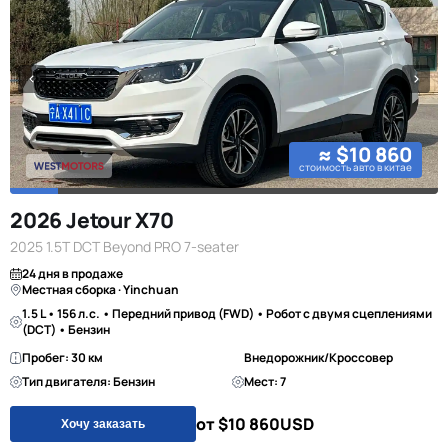
≈ $10 860
стоимость авто в китае
2026 Jetour X70
2025 1.5T DCT Beyond PRO 7-seater
24 дня в продаже
Местная сборка · Yinchuan
1.5 L • 156 л.с. • Передний привод (FWD) • Робот с двумя сцеплениями
(DCT) • Бензин
Пробег: 30 км
Внедорожник/Кроссовер
Тип двигателя: Бензин
Мест: 7
от $10 860
USD
Хочу заказать