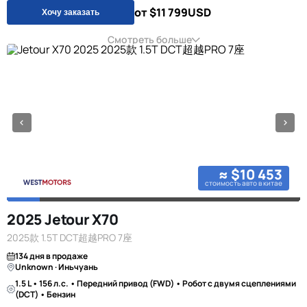
от $11 799
USD
Хочу заказать
Смотреть больше
≈ $10 453
стоимость авто в китае
2025 Jetour X70
2025款 1.5T DCT超越PRO 7座
134 дня в продаже
Unknown · Иньчуань
1.5 L • 156 л.с. • Передний привод (FWD) • Робот с двумя сцеплениями
(DCT) • Бензин