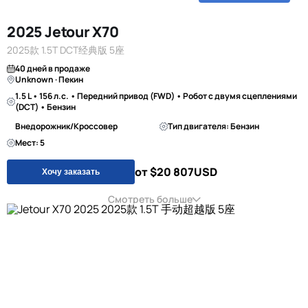
2025 Jetour X70
2025款 1.5T DCT经典版 5座
40 дней в продаже
Unknown · Пекин
1.5 L • 156 л.с. • Передний привод (FWD) • Робот с двумя сцеплениями
(DCT) • Бензин
Внедорожник/Кроссовер
Тип двигателя: Бензин
Мест: 5
от $20 807
USD
Хочу заказать
Смотреть больше