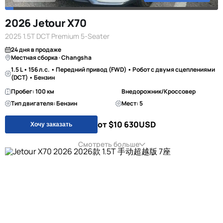
2026 Jetour X70
2025 1.5T DCT Premium 5-Seater
24 дня в продаже
Местная сборка · Changsha
1.5 L • 156 л.с. • Передний привод (FWD) • Робот с двумя сцеплениями
(DCT) • Бензин
Пробег: 100 км
Внедорожник/Кроссовер
Тип двигателя: Бензин
Мест: 5
от $10 630
USD
Хочу заказать
Смотреть больше