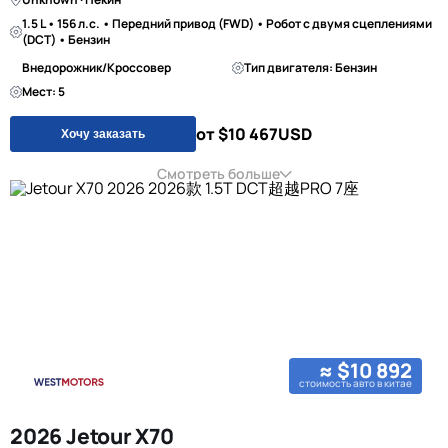
1.5 L • 156 л.с. • Передний привод (FWD) • Робот с двумя сцеплениями
(DCT) • Бензин
Внедорожник/Кроссовер
Тип двигателя: Бензин
Мест: 5
от $10 467
USD
Хочу заказать
Смотреть больше
≈ $10 892
стоимость авто в китае
2026 Jetour X70