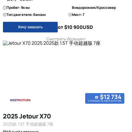
Пробег: 9к км
Внедорожник/Кроссовер
Тип двигателя: Бензин
Мест: 7
от $10 900
USD
Хочу заказать
Смотреть больше
≈ $12 734
стоимость авто в китае
2025 Jetour X70
2025款 1.5T 手动超越版 7座
40 дней в продаже