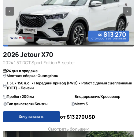
≈ $13 270
стоимость авто в китае
2026 Jetour X70
2024 1.5T DCT Sport Edition 5-seater
24 дня в продаже
Местная сборка · Guangzhou
1.5 L • 156 л.с. • Передний привод (FWD) • Робот с двумя сцеплениями
(DCT) • Бензин
Пробег: 200 км
Внедорожник/Кроссовер
Тип двигателя: Бензин
Мест: 5
от $13 270
USD
Хочу заказать
Смотреть больше