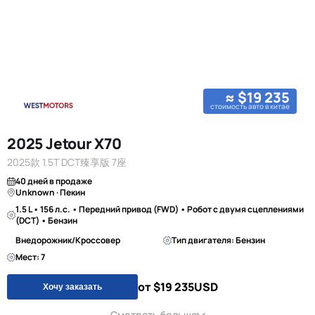
≈ $19 235
стоимость авто в китае
2025 Jetour X70
2025款 1.5T DCT臻享版 7座
40 дней в продаже
Unknown · Пекин
1.5 L • 156 л.с. • Передний привод (FWD) • Робот с двумя сцеплениями
(DCT) • Бензин
Внедорожник/Кроссовер
Тип двигателя: Бензин
Мест: 7
от $19 235
USD
Хочу заказать
Смотреть больше