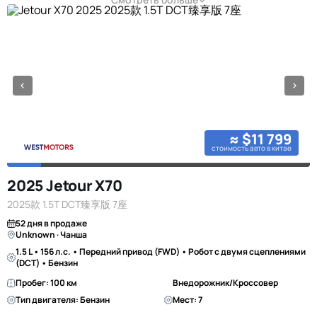
≈ $11 799
стоимость авто в китае
2025 Jetour X70
2025款 1.5T DCT臻享版 7座
52 дня в продаже
Unknown · Чанша
1.5 L • 156 л.с. • Передний привод (FWD) • Робот с двумя сцеплениями
(DCT) • Бензин
Пробег: 100 км
Внедорожник/Кроссовер
Тип двигателя: Бензин
Мест: 7