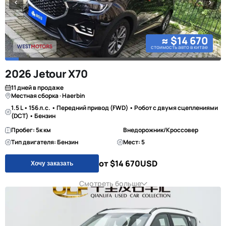
≈ $14 670
стоимость авто в китае
2026 Jetour X70
11 дней в продаже
Местная сборка · Haerbin
1.5 L • 156 л.с. • Передний привод (FWD) • Робот с двумя сцеплениями
(DCT) • Бензин
Пробег: 5к км
Внедорожник/Кроссовер
Тип двигателя: Бензин
Мест: 5
от $14 670
USD
Хочу заказать
Смотреть больше