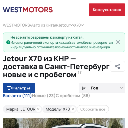
Консультация
WESTMOTORS
Авто из Китая
Jetour
X70
Не все авто разрешены к экспорту из Китая.
Из-за ограничений экспорта каждый автомобиль проверяется
индивидуально. Уточняйте возможность вывоза у менеджера.
Jetour X70 из КНР —
доставка в Санкт-Петербург
новые и с пробегом
111
Год
Фильтры
Все авто
(111)
Новые
(23)
С пробегом
(88)
Марка: JETOUR
Модель: X70
Сбросить все