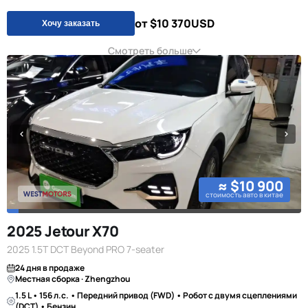
от $10 370
USD
Хочу заказать
Смотреть больше
≈ $10 900
стоимость авто в китае
2025 Jetour X70
2025 1.5T DCT Beyond PRO 7-seater
24 дня в продаже
Местная сборка · Zhengzhou
1.5 L • 156 л.с. • Передний привод (FWD) • Робот с двумя сцеплениями
(DCT) • Бензин