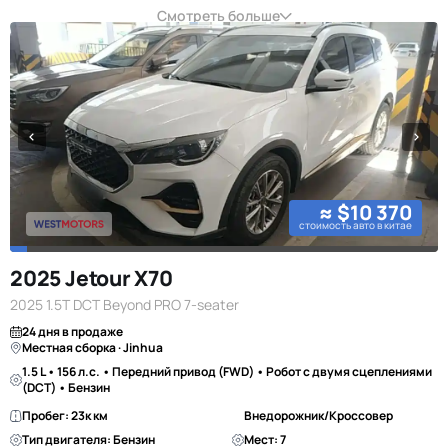
Смотреть больше
≈ $10 370
стоимость авто в китае
2025 Jetour X70
2025 1.5T DCT Beyond PRO 7-seater
24 дня в продаже
Местная сборка · Jinhua
1.5 L • 156 л.с. • Передний привод (FWD) • Робот с двумя сцеплениями
(DCT) • Бензин
Пробег: 23к км
Внедорожник/Кроссовер
Тип двигателя: Бензин
Мест: 7