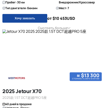
Пробег: 30 км
Внедорожник/Кроссовер
Тип двигателя: Бензин
Мест: 7
от $10 453
USD
Хочу заказать
Смотреть больше
≈ $13 300
стоимость авто в китае
2025 Jetour X70
2025款 1.5T DCT超越PRO 5座
40 дней в продаже
Unknown · Пекин