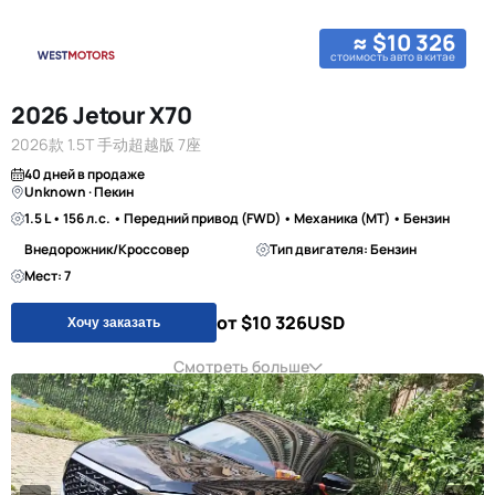
≈ $10 326
стоимость авто в китае
2026 Jetour X70
2026款 1.5T 手动超越版 7座
40 дней в продаже
Unknown · Пекин
1.5 L • 156 л.с. • Передний привод (FWD) • Механика (MT) • Бензин
Внедорожник/Кроссовер
Тип двигателя: Бензин
Мест: 7
от $10 326
USD
Хочу заказать
Смотреть больше