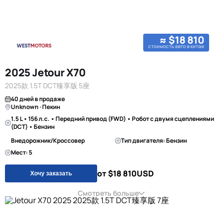
≈ $18 810
стоимость авто в китае
2025 Jetour X70
2025款 1.5T DCT臻享版 5座
40 дней в продаже
Unknown · Пекин
1.5 L • 156 л.с. • Передний привод (FWD) • Робот с двумя сцеплениями
(DCT) • Бензин
Внедорожник/Кроссовер
Тип двигателя: Бензин
Мест: 5
от $18 810
USD
Хочу заказать
Смотреть больше