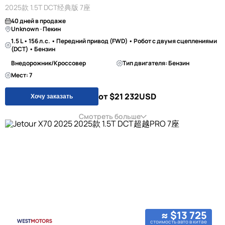
2025款 1.5T DCT经典版 7座
40 дней в продаже
Unknown · Пекин
1.5 L • 156 л.с. • Передний привод (FWD) • Робот с двумя сцеплениями
(DCT) • Бензин
Внедорожник/Кроссовер
Тип двигателя: Бензин
Мест: 7
от $21 232
USD
Хочу заказать
Смотреть больше
≈ $13 725
стоимость авто в китае