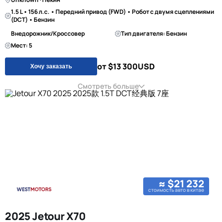
1.5 L • 156 л.с. • Передний привод (FWD) • Робот с двумя сцеплениями
(DCT) • Бензин
Внедорожник/Кроссовер
Тип двигателя: Бензин
Мест: 5
от $13 300
USD
Хочу заказать
Смотреть больше
≈ $21 232
стоимость авто в китае
2025 Jetour X70