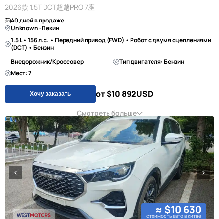
2026款 1.5T DCT超越PRO 7座
40 дней в продаже
Unknown · Пекин
1.5 L • 156 л.с. • Передний привод (FWD) • Робот с двумя сцеплениями
(DCT) • Бензин
Внедорожник/Кроссовер
Тип двигателя: Бензин
Мест: 7
от $10 892
USD
Хочу заказать
Смотреть больше
≈ $10 630
стоимость авто в китае