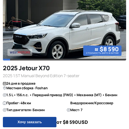
≈ $8 590
стоимость авто в китае
2025 Jetour X70
2025 1.5T Manual Beyond Edition 7-seater
24 дня в продаже
Местная сборка · Foshan
1.5 L • 156 л.с. • Передний привод (FWD) • Механика (MT) • Бензин
Пробег: 48к км
Внедорожник/Кроссовер
Тип двигателя: Бензин
Мест: 7
от $8 590
USD
Хочу заказать