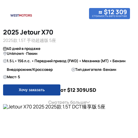
≈ $12 309
стоимость авто в китае
2025 Jetour X70
2025款 1.5T 手动超越版 5座
40 дней в продаже
Unknown · Пекин
1.5 L • 156 л.с. • Передний привод (FWD) • Механика (MT) • Бензин
Внедорожник/Кроссовер
Тип двигателя: Бензин
Мест: 5
от $12 309
USD
Хочу заказать
Смотреть больше