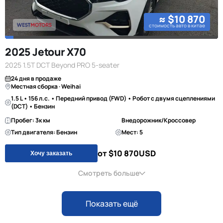
≈ $10 870
стоимость авто в китае
2025 Jetour X70
2025 1.5T DCT Beyond PRO 5-seater
24 дня в продаже
Местная сборка · Weihai
1.5 L • 156 л.с. • Передний привод (FWD) • Робот с двумя сцеплениями
(DCT) • Бензин
Пробег: 3к км
Внедорожник/Кроссовер
Тип двигателя: Бензин
Мест: 5
от $10 870
USD
Хочу заказать
Смотреть больше
Показать ещё