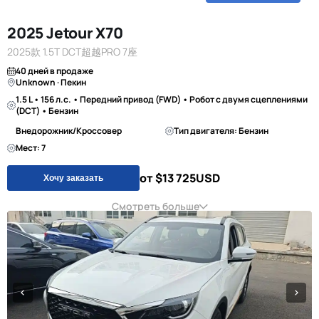
2025 Jetour X70
2025款 1.5T DCT超越PRO 7座
40 дней в продаже
Unknown · Пекин
1.5 L • 156 л.с. • Передний привод (FWD) • Робот с двумя сцеплениями
(DCT) • Бензин
Внедорожник/Кроссовер
Тип двигателя: Бензин
Мест: 7
от $13 725
USD
Хочу заказать
Смотреть больше