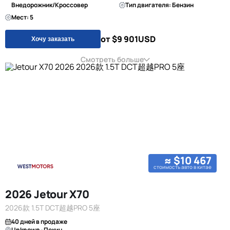
Внедорожник/Кроссовер
Тип двигателя: Бензин
Мест: 5
от $9 901
USD
Хочу заказать
Смотреть больше
≈ $10 467
стоимость авто в китае
2026 Jetour X70
2026款 1.5T DCT超越PRO 5座
40 дней в продаже
Unknown · Пекин