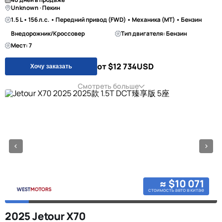
Unknown · Пекин
1.5 L • 156 л.с. • Передний привод (FWD) • Механика (MT) • Бензин
Внедорожник/Кроссовер
Тип двигателя: Бензин
Мест: 7
от $12 734
USD
Хочу заказать
Смотреть больше
≈ $10 071
стоимость авто в китае
2025 Jetour X70