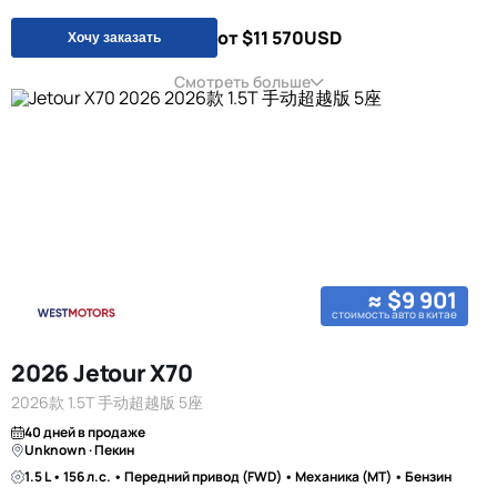
от $11 570
USD
Хочу заказать
Смотреть больше
≈ $9 901
стоимость авто в китае
2026 Jetour X70
2026款 1.5T 手动超越版 5座
40 дней в продаже
Unknown · Пекин
1.5 L • 156 л.с. • Передний привод (FWD) • Механика (MT) • Бензин