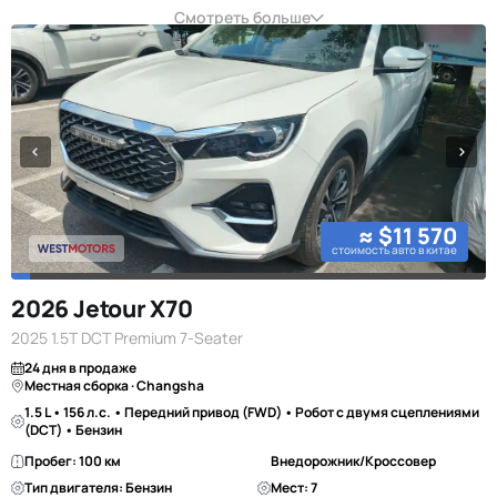
Смотреть больше
≈ $11 570
стоимость авто в китае
2026 Jetour X70
2025 1.5T DCT Premium 7-Seater
24 дня в продаже
Местная сборка · Changsha
1.5 L • 156 л.с. • Передний привод (FWD) • Робот с двумя сцеплениями
(DCT) • Бензин
Пробег: 100 км
Внедорожник/Кроссовер
Тип двигателя: Бензин
Мест: 7