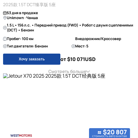
2025款 1.5T DCT臻享版 5座
53 дня в продаже
Unknown · Чанша
1.5 L • 156 л.с. • Передний привод (FWD) • Робот с двумя сцеплениями
(DCT) • Бензин
Пробег: 100 км
Внедорожник/Кроссовер
Тип двигателя: Бензин
Мест: 5
от $10 071
USD
Хочу заказать
Смотреть больше
≈ $20 807
стоимость авто в китае