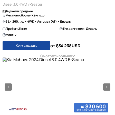
Diesel 3.0 4WD 7-Seater
14 дней в продаже
Местная сборка · Кёнгидо
3 L • 260 л.с. • 4WD • Автомат (AT) • Дизель
Пробег: 21к км
Тип двигателя: Дизель
Мест: 7
от $34 238
USD
Хочу заказать
Смотреть больше
≈ $30 600
стоимость авто в корее