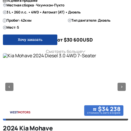
14 дней в продаже
Местная сборка · Чхунчхон-Пукто
3 L • 260 л.с. • 4WD • Автомат (AT) • Дизель
Пробег: 42к км
Тип двигателя: Дизель
Мест: 5
от $30 600
USD
Хочу заказать
Смотреть больше
≈ $34 238
стоимость авто в корее
2024 Kia Mohave