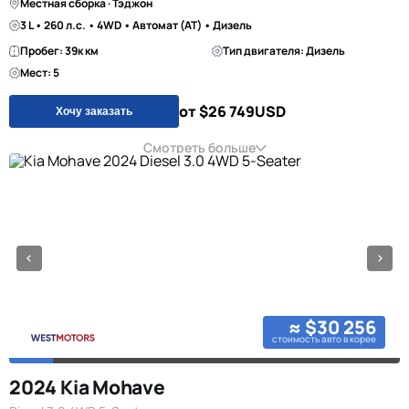
Местная сборка · Тэджон
3 L • 260 л.с. • 4WD • Автомат (AT) • Дизель
Пробег: 39к км
Тип двигателя: Дизель
Мест: 5
от $26 749
USD
Хочу заказать
Смотреть больше
≈ $30 256
стоимость авто в корее
2024 Kia Mohave