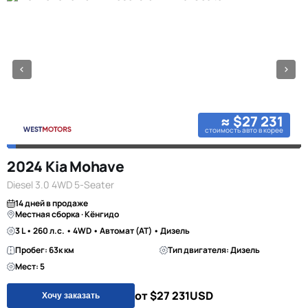
≈ $27 231
стоимость авто в корее
2024 Kia Mohave
Diesel 3.0 4WD 5-Seater
14 дней в продаже
Местная сборка · Кёнгидо
3 L • 260 л.с. • 4WD • Автомат (AT) • Дизель
Пробег: 63к км
Тип двигателя: Дизель
Мест: 5
от $27 231
USD
Хочу заказать