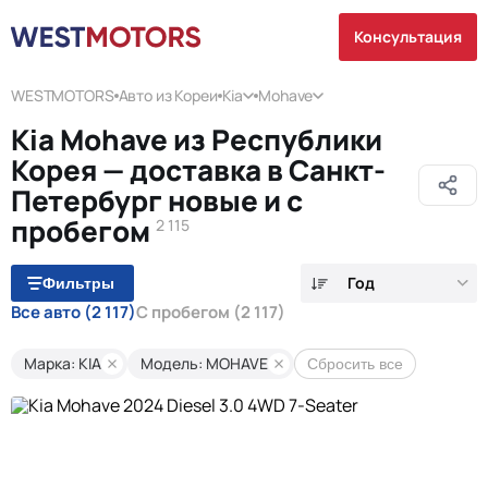
Консультация
WESTMOTORS
Авто из Кореи
Kia
Mohave
Kia Mohave из Республики
Корея — доставка в Санкт-
Петербург новые и с
пробегом
2 115
Год
Фильтры
Все авто
(2 117)
С пробегом
(2 117)
Марка: KIA
Модель: MOHAVE
Сбросить все