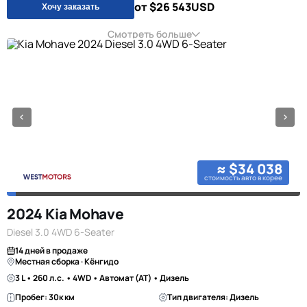
от $26 543
USD
Хочу заказать
Смотреть больше
≈ $34 038
стоимость авто в корее
2024 Kia Mohave
Diesel 3.0 4WD 6-Seater
14 дней в продаже
Местная сборка · Кёнгидо
3 L • 260 л.с. • 4WD • Автомат (AT) • Дизель
Пробег: 30к км
Тип двигателя: Дизель