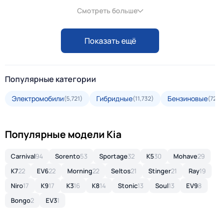
Смотреть больше
Показать ещё
Популярные категории
Электромобили
Гибридные
Бензиновые
(5,721)
(11,732)
(72,
Популярные модели Kia
Carnival
94
Sorento
53
Sportage
32
K5
30
Mohave
29
K7
22
EV6
22
Morning
22
Seltos
21
Stinger
21
Ray
19
Niro
17
K9
17
K3
16
K8
14
Stonic
13
Soul
13
EV9
8
Bongo
2
EV3
1