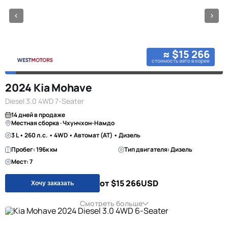
≈ $15 266
стоимость авто в корее
2024 Kia Mohave
Diesel 3.0 4WD 7-Seater
14 дней в продаже
Местная сборка · Чхунчхон-Намдо
3 L • 260 л.с. • 4WD • Автомат (AT) • Дизель
Пробег: 196к км
Тип двигателя: Дизель
Мест: 7
от $15 266
USD
Хочу заказать
Смотреть больше