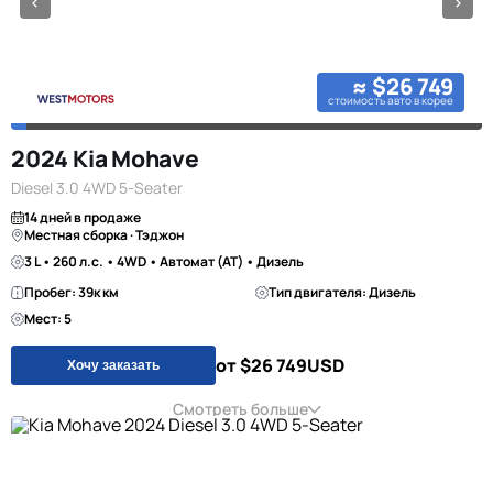
≈ $26 749
стоимость авто в корее
2024 Kia Mohave
Diesel 3.0 4WD 5-Seater
14 дней в продаже
Местная сборка · Тэджон
3 L • 260 л.с. • 4WD • Автомат (AT) • Дизель
Пробег: 39к км
Тип двигателя: Дизель
Мест: 5
от $26 749
USD
Хочу заказать
Смотреть больше