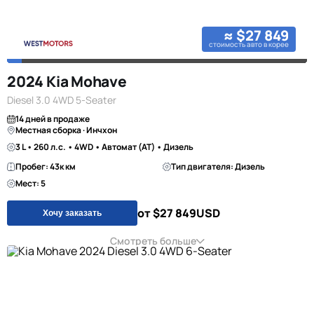
≈ $27 849
стоимость авто в корее
2024 Kia Mohave
Diesel 3.0 4WD 5-Seater
14 дней в продаже
Местная сборка · Инчхон
3 L • 260 л.с. • 4WD • Автомат (AT) • Дизель
Пробег: 43к км
Тип двигателя: Дизель
Мест: 5
от $27 849
USD
Хочу заказать
Смотреть больше