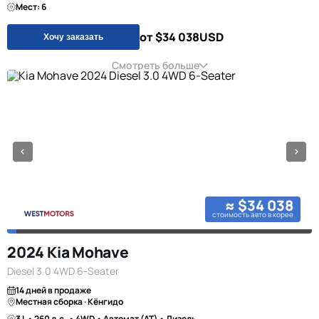
Мест: 6
от $34 038
USD
Хочу заказать
Смотреть больше
≈ $34 038
стоимость авто в корее
2024 Kia Mohave
Diesel 3.0 4WD 6-Seater
14 дней в продаже
Местная сборка · Кёнгидо
3 L • 260 л.с. • 4WD • Автомат (AT) • Дизель