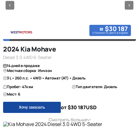
≈ $30 187
стоимость авто в корее
2024 Kia Mohave
Diesel 3.0 4WD 6-Seater
14 дней в продаже
Местная сборка · Инчхон
3 L • 260 л.с. • 4WD • Автомат (AT) • Дизель
Пробег: 47к км
Тип двигателя: Дизель
Мест: 6
от $30 187
USD
Хочу заказать
Смотреть больше