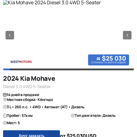
≈ $25 030
стоимость авто в корее
2024 Kia Mohave
Diesel 3.0 4WD 5-Seater
14 дней в продаже
Местная сборка · Кёнгидо
3 L • 260 л.с. • 4WD • Автомат (AT) • Дизель
Пробег: 57к км
Тип двигателя: Дизель
Мест: 5
от $25 030
USD
Хочу заказать