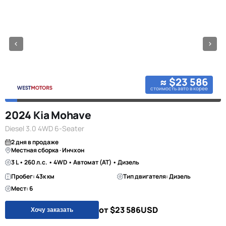
≈ $23 586
стоимость авто в корее
2024 Kia Mohave
Diesel 3.0 4WD 6-Seater
2 дня в продаже
Местная сборка · Инчхон
3 L • 260 л.с. • 4WD • Автомат (AT) • Дизель
Пробег: 43к км
Тип двигателя: Дизель
Мест: 6
от $23 586
USD
Хочу заказать