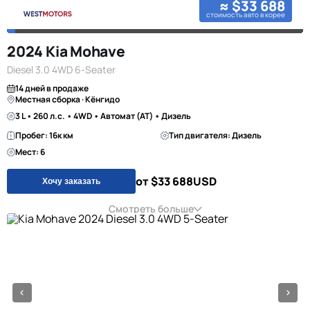
≈ $33 688
стоимость авто в корее
2024 Kia Mohave
Diesel 3.0 4WD 6-Seater
14 дней в продаже
Местная сборка · Кёнгидо
3 L • 260 л.с. • 4WD • Автомат (AT) • Дизель
Пробег: 16к км
Тип двигателя: Дизель
Мест: 6
от $33 688
USD
Хочу заказать
Смотреть больше