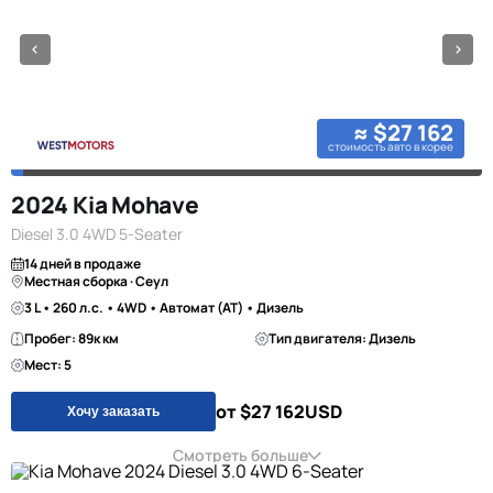
≈ $27 162
стоимость авто в корее
2024 Kia Mohave
Diesel 3.0 4WD 5-Seater
14 дней в продаже
Местная сборка · Сеул
3 L • 260 л.с. • 4WD • Автомат (AT) • Дизель
Пробег: 89к км
Тип двигателя: Дизель
Мест: 5
от $27 162
USD
Хочу заказать
Смотреть больше