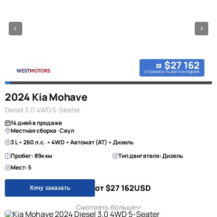
≈ $27 162
стоимость авто в корее
2024 Kia Mohave
Diesel 3.0 4WD 5-Seater
14 дней в продаже
Местная сборка · Сеул
3 L • 260 л.с. • 4WD • Автомат (AT) • Дизель
Пробег: 89к км
Тип двигателя: Дизель
Мест: 5
от $27 162
USD
Хочу заказать
Смотреть больше