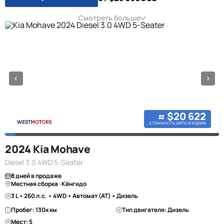
Смотреть больше
≈ $20 622
стоимость авто в корее
2024 Kia Mohave
Diesel 3.0 4WD 5-Seater
8 дней в продаже
Местная сборка · Кёнгидо
3 L • 260 л.с. • 4WD • Автомат (AT) • Дизель
Пробег: 130к км
Тип двигателя: Дизель
Мест: 5