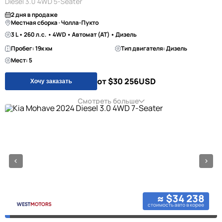
Diesel 3.0 4WD 5-Seater
2 дня в продаже
Местная сборка · Чолла-Пукто
3 L • 260 л.с. • 4WD • Автомат (AT) • Дизель
Пробег: 19к км
Тип двигателя: Дизель
Мест: 5
от $30 256
USD
Хочу заказать
Смотреть больше
≈ $34 238
стоимость авто в корее