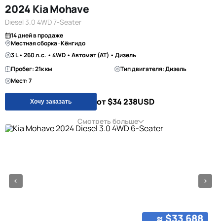
2024 Kia Mohave
Diesel 3.0 4WD 7-Seater
14 дней в продаже
Местная сборка · Кёнгидо
3 L • 260 л.с. • 4WD • Автомат (AT) • Дизель
Пробег: 21к км
Тип двигателя: Дизель
Мест: 7
от $34 238
USD
Хочу заказать
Смотреть больше
≈ $33 688