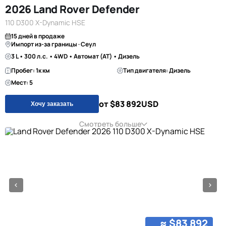
2026 Land Rover Defender
110 D300 X-Dynamic HSE
15 дней в продаже
Импорт из-за границы · Сеул
3 L • 300 л.с. • 4WD • Автомат (AT) • Дизель
Пробег: 1к км
Тип двигателя: Дизель
Мест: 5
от $83 892
USD
Хочу заказать
Смотреть больше
≈ $83 892