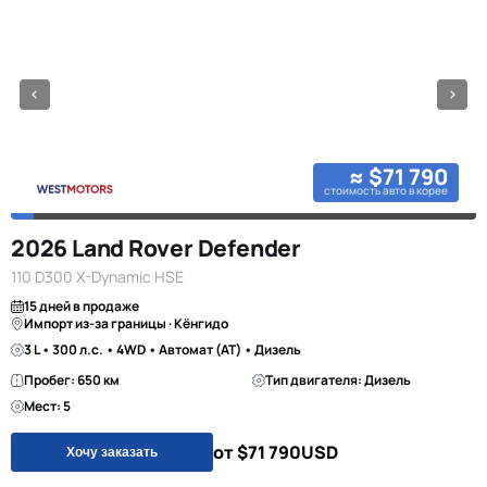
≈ $71 790
стоимость авто в корее
2026 Land Rover Defender
110 D300 X-Dynamic HSE
15 дней в продаже
Импорт из-за границы · Кёнгидо
3 L • 300 л.с. • 4WD • Автомат (AT) • Дизель
Пробег: 650 км
Тип двигателя: Дизель
Мест: 5
от $71 790
USD
Хочу заказать