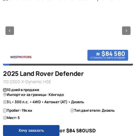
≈ $84 580
стоимость авто в корее
2025 Land Rover Defender
110 D300 X-Dynamic HSE
10 дней в продаже
Импорт из-за границы · Кёнгидо
3 L • 300 л.с. • 4WD • Автомат (AT) • Дизель
Пробег: 19к км
Тип двигателя: Дизель
Мест: 5
от $84 580
USD
Хочу заказать