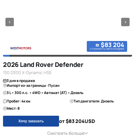
≈ $83 204
стоимость авто в корее
2026 Land Rover Defender
130 D300 X-Dynamic HSE
3 дня в продаже
Импорт из-за границы · Пусан
3 L • 300 л.с. • 4WD • Автомат (AT) • Дизель
Пробег: 4к км
Тип двигателя: Дизель
Мест: 8
от $83 204
USD
Хочу заказать
Смотреть больше