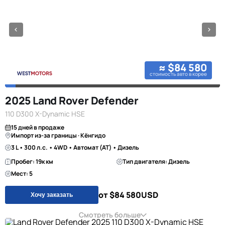
≈ $84 580
стоимость авто в корее
2025 Land Rover Defender
110 D300 X-Dynamic HSE
15 дней в продаже
Импорт из-за границы · Кёнгидо
3 L • 300 л.с. • 4WD • Автомат (AT) • Дизель
Пробег: 19к км
Тип двигателя: Дизель
Мест: 5
от $84 580
USD
Хочу заказать
Смотреть больше