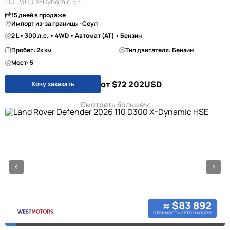
110 P300 X-Dynamic SE
15 дней в продаже
Импорт из-за границы · Сеул
2 L • 300 л.с. • 4WD • Автомат (AT) • Бензин
Пробег: 2к км
Тип двигателя: Бензин
Мест: 5
от $72 202
USD
Хочу заказать
Смотреть больше
≈ $83 892
стоимость авто в корее