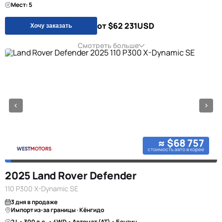
Мест: 5
от $62 231
USD
Хочу заказать
Смотреть больше
≈ $68 757
стоимость авто в корее
2025 Land Rover Defender
110 P300 X-Dynamic SE
3 дня в продаже
Импорт из-за границы · Кёнгидо
2 L • 300 л.с. • 4WD • Автомат (AT) • Бензин