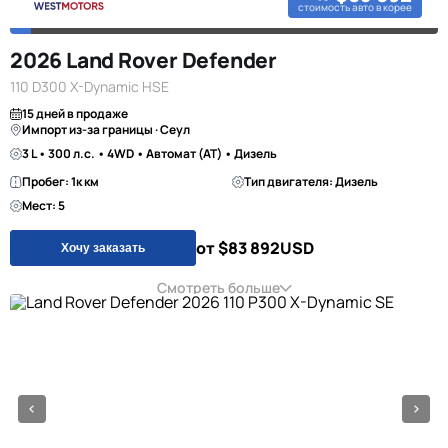
стоимость авто в корее
2026 Land Rover Defender
110 D300 X-Dynamic HSE
15 дней в продаже
Импорт из-за границы · Сеул
3 L • 300 л.с. • 4WD • Автомат (AT) • Дизель
Пробег: 1к км
Тип двигателя: Дизель
Мест: 5
от $83 892
USD
Хочу заказать
Смотреть больше