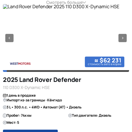
Смотреть больше
≈ $62 231
стоимость авто в корее
2025 Land Rover Defender
110 D300 X-Dynamic HSE
1 день в продаже
Импорт из-за границы · Кёнгидо
3 L • 300 л.с. • 4WD • Автомат (AT) • Дизель
Пробег: 74к км
Тип двигателя: Дизель
Мест: 5