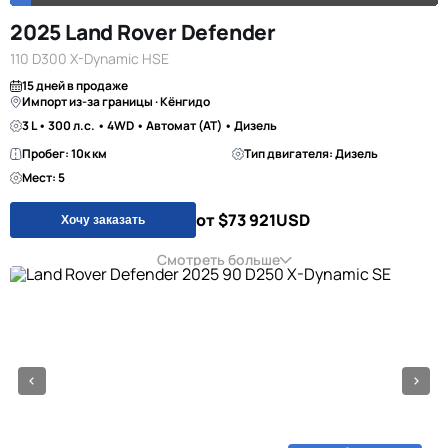
2025 Land Rover Defender
110 D300 X-Dynamic HSE
15 дней в продаже
Импорт из-за границы · Кёнгидо
3 L • 300 л.с. • 4WD • Автомат (AT) • Дизель
Пробег: 10к км
Тип двигателя: Дизель
Мест: 5
от $73 921
USD
Хочу заказать
Смотреть больше