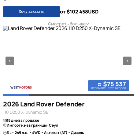
от $102 458
USD
Хочу заказать
Смотреть больше
≈ $75 537
стоимость авто в корее
2026 Land Rover Defender
110 D250 X-Dynamic SE
15 дней в продаже
Импорт из-за границы · Сеул
3 L • 249 л.с. • 4WD • Автомат (AT) • Дизель