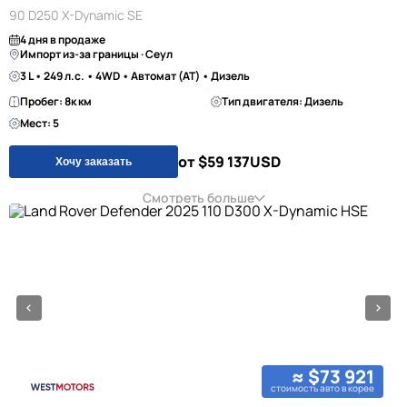
90 D250 X-Dynamic SE
4 дня в продаже
Импорт из-за границы · Сеул
3 L • 249 л.с. • 4WD • Автомат (AT) • Дизель
Пробег: 8к км
Тип двигателя: Дизель
Мест: 5
от $59 137
USD
Хочу заказать
Смотреть больше
≈ $73 921
стоимость авто в корее