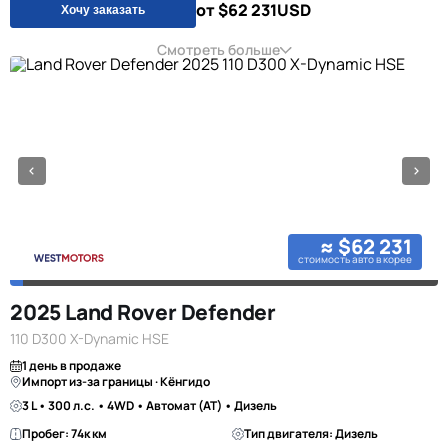
от $62 231
USD
Хочу заказать
Смотреть больше
≈ $62 231
стоимость авто в корее
2025 Land Rover Defender
110 D300 X-Dynamic HSE
1 день в продаже
Импорт из-за границы · Кёнгидо
3 L • 300 л.с. • 4WD • Автомат (AT) • Дизель
Пробег: 74к км
Тип двигателя: Дизель