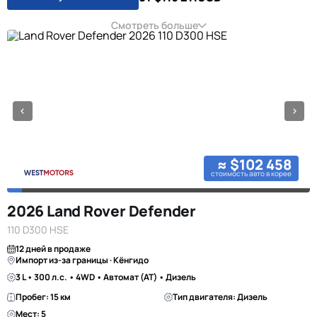
Смотреть больше
≈ $102 458
стоимость авто в корее
2026 Land Rover Defender
110 D300 HSE
12 дней в продаже
Импорт из-за границы · Кёнгидо
3 L • 300 л.с. • 4WD • Автомат (AT) • Дизель
Пробег: 15 км
Тип двигателя: Дизель
Мест: 5