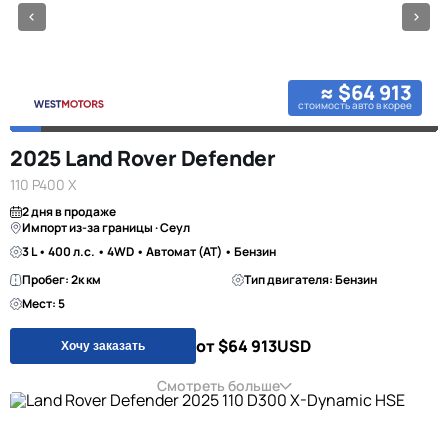
≈ $64 913
стоимость авто в корее
2025 Land Rover Defender
110 P400 X
2 дня в продаже
Импорт из-за границы · Сеул
3 L • 400 л.с. • 4WD • Автомат (AT) • Бензин
Пробег: 2к км
Тип двигателя: Бензин
Мест: 5
от $64 913
USD
Хочу заказать
Смотреть больше