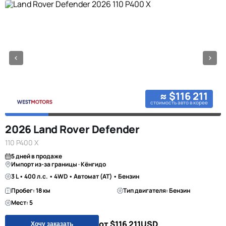
≈ $116 211
стоимость авто в корее
2026 Land Rover Defender
110 P400 X
5 дней в продаже
Импорт из-за границы · Кёнгидо
3 L • 400 л.с. • 4WD • Автомат (AT) • Бензин
Пробег: 18 км
Тип двигателя: Бензин
Мест: 5
от $116 211
USD
Хочу заказать