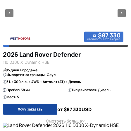
≈ $87 330
стоимость авто в корее
2026 Land Rover Defender
110 D300 X-Dynamic HSE
15 дней в продаже
Импорт из-за границы · Сеул
3 L • 300 л.с. • 4WD • Автомат (AT) • Дизель
Пробег: 38 км
Тип двигателя: Дизель
Мест: 5
от $87 330
USD
Хочу заказать
Смотреть больше