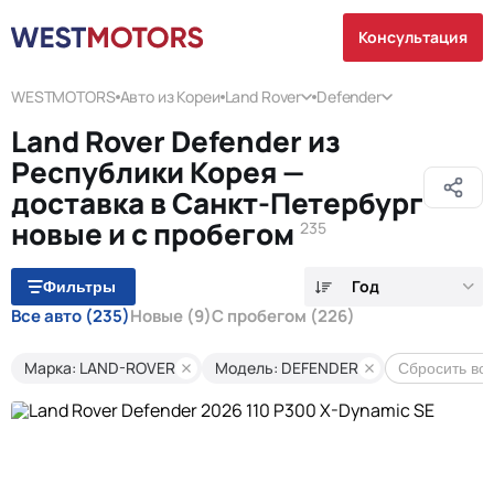
Консультация
WESTMOTORS
Авто из Кореи
Land Rover
Defender
Land Rover Defender из
Республики Корея —
доставка в Санкт-Петербург
новые и с пробегом
235
Год
Фильтры
Все авто
(235)
Новые
(9)
С пробегом
(226)
Марка: LAND-ROVER
Модель: DEFENDER
Сбросить вс