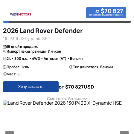
≈ $70 827
стоимость авто в корее
2026 Land Rover Defender
110 P300 X-Dynamic SE
15 дней в продаже
Импорт из-за границы · Инчхон
2 L • 300 л.с. • 4WD • Автомат (AT) • Бензин
Пробег: 1к км
Тип двигателя: Бензин
Мест: 5
от $70 827
USD
Хочу заказать
Смотреть больше