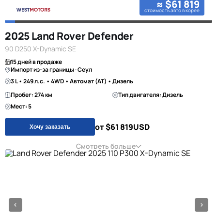
≈ $61 819
стоимость авто в корее
2025 Land Rover Defender
90 D250 X-Dynamic SE
15 дней в продаже
Импорт из-за границы · Сеул
3 L • 249 л.с. • 4WD • Автомат (AT) • Дизель
Пробег: 274 км
Тип двигателя: Дизель
Мест: 5
от $61 819
USD
Хочу заказать
Смотреть больше