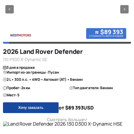
≈ $89 393
стоимость авто в корее
2026 Land Rover Defender
110 P300 X-Dynamic SE
3 дня в продаже
Импорт из-за границы · Пусан
2 L • 300 л.с. • 4WD • Автомат (AT) • Бензин
Пробег: 2к км
Тип двигателя: Бензин
Мест: 5
от $89 393
USD
Хочу заказать
Смотреть больше