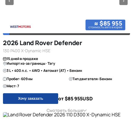
≈ $85 955
стоимость авто в корее
2026 Land Rover Defender
130 P400 X-Dynamic HSE
15 дней в продаже
Импорт из-за границы · Тэгу
3 L • 400 л.с. • 4WD • Автомат (AT) • Бензин
Пробег: 609 км
Тип двигателя: Бензин
Мест: 7
от $85 955
USD
Хочу заказать
Смотреть больше