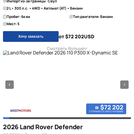
Импорт из-за границы · Сеул
2 L • 300 л.с. • 4WD • Автомат (AT) • Бензин
Пробег: 6к км
Тип двигателя: Бензин
Мест: 5
от $72 202
USD
Хочу заказать
Смотреть больше
≈ $72 202
стоимость авто в корее
2026 Land Rover Defender