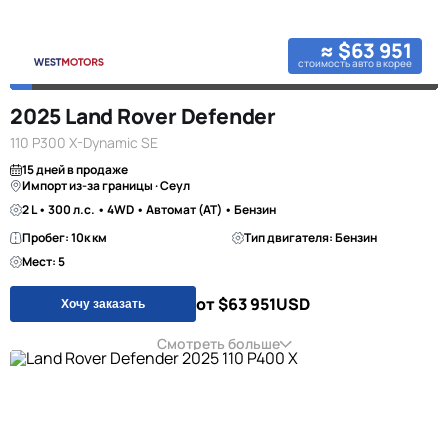
≈ $63 951
стоимость авто в корее
2025 Land Rover Defender
110 P300 X-Dynamic SE
15 дней в продаже
Импорт из-за границы · Сеул
2 L • 300 л.с. • 4WD • Автомат (AT) • Бензин
Пробег: 10к км
Тип двигателя: Бензин
Мест: 5
от $63 951
USD
Хочу заказать
Смотреть больше