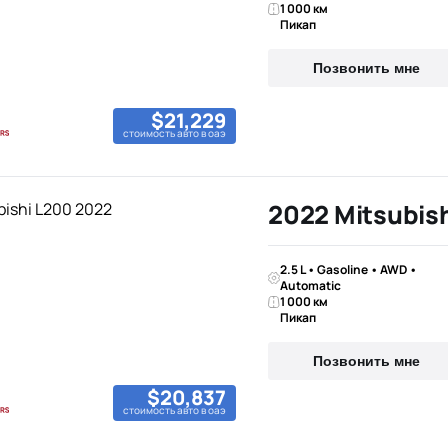
1 000 км
Пикап
Позвонить мне
$21,229
стоимость авто в оаэ
2022 Mitsubis
2.5 L • Gasoline • AWD •
Automatic
1 000 км
Пикап
Позвонить мне
$20,837
стоимость авто в оаэ