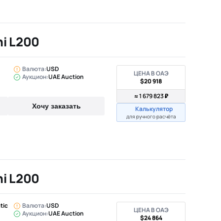
hi L200
Валюта:
USD
ЦЕНА В ОАЭ
Аукцион:
UAE Auction
$20 918
≈ 1 679 823 ₽
Хочу заказать
Калькулятор
для ручного расчёта
hi L200
tic
Валюта:
USD
ЦЕНА В ОАЭ
Аукцион:
UAE Auction
$24 864