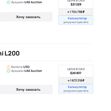
ЦЕНА В ОАЭ
Аукцион:
UAE Auction
$21 229
≈ 1 704 798 ₽
Хочу заказать
Калькулятор
для ручного расчёта
hi L200
Валюта:
USD
ЦЕНА В ОАЭ
Аукцион:
UAE Auction
$20 837
≈ 1 673 318 ₽
Калькулятор
Хочу заказать
для ручного расчёта