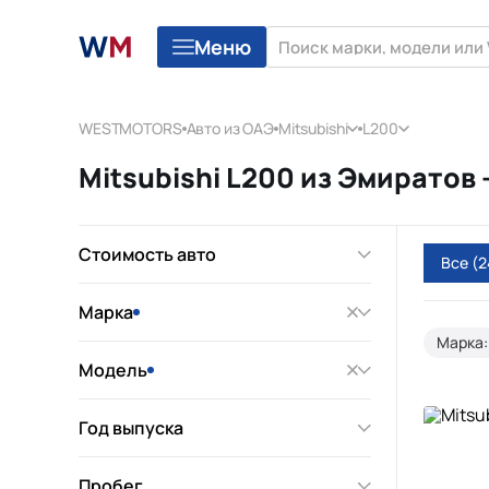
Меню
WESTMOTORS
Авто из ОАЭ
Mitsubishi
L200
Mitsubishi L200 из Эмиратов
Стоимость авто
Все
(2
Марка
Марка:
Модель
Год выпуска
Пробег