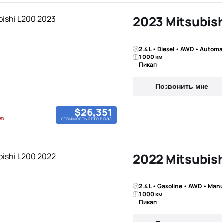
2023 Mitsubis
2.4 L • Diesel • AWD • Automa
1 000 км
Пикап
Позвонить мне
$26,351
стоимость авто в оаэ
2022 Mitsubis
2.4 L • Gasoline • AWD • Man
1 000 км
Пикап