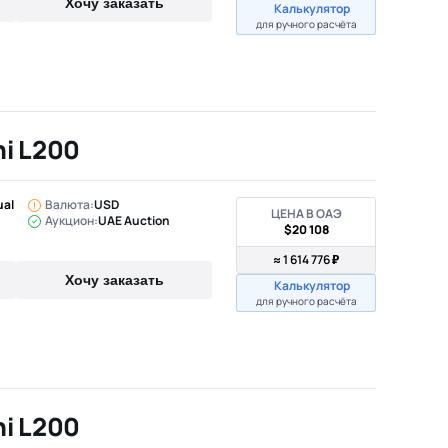
Хочу заказать
Калькулятор
для ручного расчёта
hi L200
ual
Валюта:
USD
ЦЕНА В ОАЭ
Аукцион:
UAE Auction
$20 108
≈ 1 614 776 ₽
Хочу заказать
Калькулятор
для ручного расчёта
hi L200