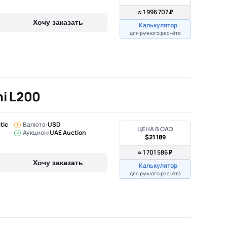
≈ 1 996 707 ₽
Хочу заказать
Калькулятор
для ручного расчёта
hi L200
tic
Валюта:
USD
ЦЕНА В ОАЭ
Аукцион:
UAE Auction
$21 189
≈ 1 701 586 ₽
Хочу заказать
Калькулятор
для ручного расчёта