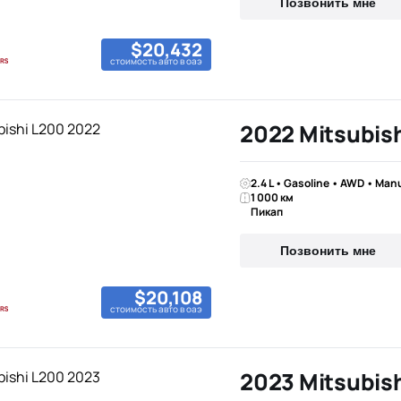
Позвонить мне
$20,432
стоимость авто в оаэ
2022 Mitsubis
2.4 L • Gasoline • AWD • Man
1 000 км
Пикап
Позвонить мне
$20,108
стоимость авто в оаэ
2023 Mitsubis