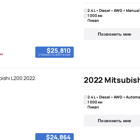
2.4 L • Diesel • AWD • Manual
1 000 км
Пикап
Позвонить мне
$25,810
стоимость авто в оаэ
2022 Mitsubis
2.4 L • Diesel • AWD • Automa
1 000 км
Пикап
Позвонить мне
$24,864