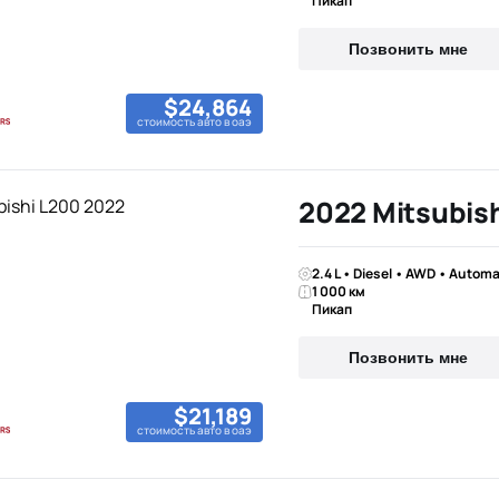
Пикап
Позвонить мне
$24,864
стоимость авто в оаэ
2022 Mitsubis
2.4 L • Diesel • AWD • Automa
1 000 км
Пикап
Позвонить мне
$21,189
стоимость авто в оаэ