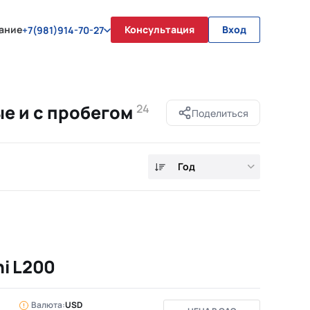
ание
Консультация
Вход
+7(981)914-70-27
ые и с пробегом
24
Поделиться
Год
hi L200
Валюта:
USD