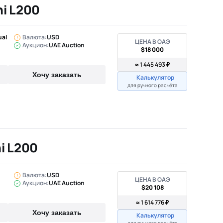
hi L200
ual
Валюта:
USD
ЦЕНА В ОАЭ
Аукцион:
UAE Auction
$18 000
≈ 1 445 493 ₽
Хочу заказать
Калькулятор
для ручного расчёта
i L200
Валюта:
USD
ЦЕНА В ОАЭ
Аукцион:
UAE Auction
$20 108
≈ 1 614 776 ₽
Хочу заказать
Калькулятор