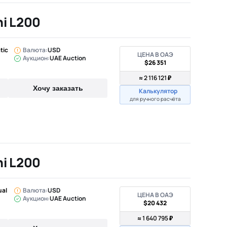
hi L200
tic
Валюта:
USD
ЦЕНА В ОАЭ
Аукцион:
UAE Auction
$26 351
≈ 2 116 121 ₽
Хочу заказать
Калькулятор
для ручного расчёта
hi L200
ual
Валюта:
USD
ЦЕНА В ОАЭ
Аукцион:
UAE Auction
$20 432
≈ 1 640 795 ₽