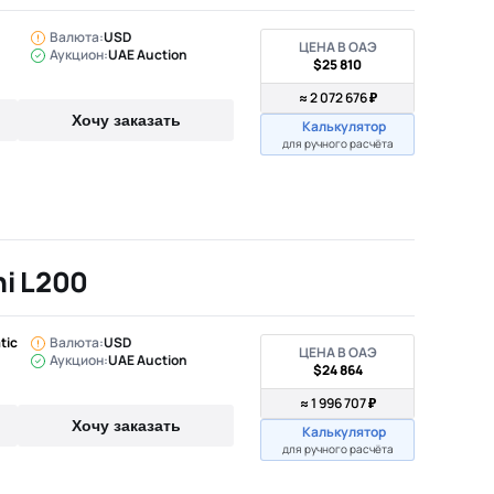
Валюта:
USD
ЦЕНА В ОАЭ
Аукцион:
UAE Auction
$25 810
≈ 2 072 676 ₽
Хочу заказать
Калькулятор
для ручного расчёта
hi L200
tic
Валюта:
USD
ЦЕНА В ОАЭ
Аукцион:
UAE Auction
$24 864
≈ 1 996 707 ₽
Хочу заказать
Калькулятор
для ручного расчёта