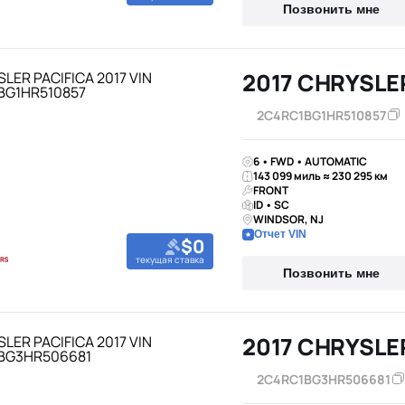
Позвонить мне
2017 CHRYSLE
2C4RC1BG1HR510857
6 • FWD • AUTOMATIC
143 099 миль ≈ 230 295 км
FRONT
ID • SC
WINDSOR, NJ
Отчет VIN
$0
текущая ставка
Позвонить мне
2017 CHRYSLE
2C4RC1BG3HR506681