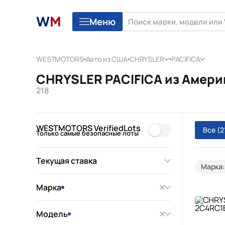
Меню
WESTMOTORS
Авто из США
CHRYSLER
PACIFICA
CHRYSLER PACIFICA из Америк
218
WESTMOTORS VerifiedLots
Все
(2
Только самые безопасные лоты
Текущая ставка
Марка:
Марка
Модель