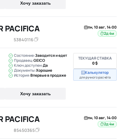
Хочу заказать
R PACIFICA
пн, 10 авг, 14:00
2д 4м
53840116
Состояние:
Заводится и едет
ТЕКУЩАЯ СТАВКА
Продавец:
GEICO
0 $
Ключ доступен:
Да
Документы:
Хорошие
Калькулятор
История:
Впервые в продаже
для ручного расчёта
Хочу заказать
R PACIFICA
пн, 10 авг, 14:00
2д 4м
85450365