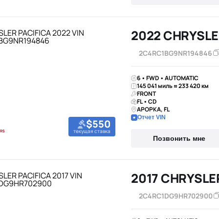
2022 CHRYSLE
2C4RC1BG9NR194846
6 • FWD • AUTOMATIC
145 041 миль ≈ 233 420 км
FRONT
FL • CD
APOPKA, FL
Отчет VIN
$550
текущая ставка
Позвонить мне
2017 CHRYSLE
2C4RC1DG9HR702900