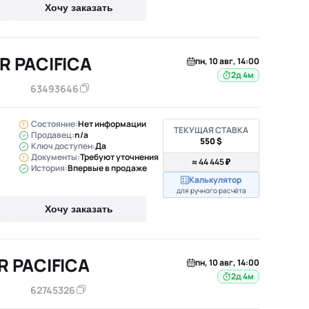
Хочу заказать
R PACIFICA
пн, 10 авг, 14:00
2д 4м
63493646
Состояние:
Нет информации
ТЕКУЩАЯ СТАВКА
Продавец:
n/a
550 $
Ключ доступен:
Да
Документы:
Требуют уточнения
≈ 44 445 ₽
История:
Впервые в продаже
Калькулятор
для ручного расчёта
Хочу заказать
R PACIFICA
пн, 10 авг, 14:00
2д 4м
62745326