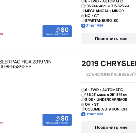
6 • FWD • AUTOMATIC
196 244 миль ≈ 315 823 км
MECHANICAL • MINOR
NC • CT
SPARTANBURG, SC
Отчет VIN
$0
текущая ставка
Позвонить мне
2019 CHRYSLE
2C4RC1GG8KR589265
6 • FWD • AUTOMATIC
156 211 миль ≈ 251 397 км
SIDE • UNDERCARRIAGE
OH • ST
COLUMBIA STATION, OH
Отчет VIN
$0
текущая ставка
Позвонить мне