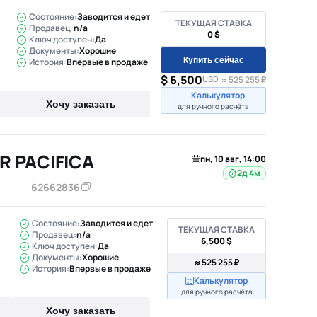
Состояние:
Заводится и едет
ТЕКУЩАЯ СТАВКА
Продавец:
n/a
0 $
Ключ доступен:
Да
Документы:
Хорошие
Купить сейчас
История:
Впервые в продаже
$ 6,500
USD
≈ 525 255 ₽
Калькулятор
Хочу заказать
для ручного расчёта
R PACIFICA
пн, 10 авг, 14:00
2д 4м
62662836
Состояние:
Заводится и едет
ТЕКУЩАЯ СТАВКА
Продавец:
n/a
6,500 $
Ключ доступен:
Да
Документы:
Хорошие
≈ 525 255 ₽
История:
Впервые в продаже
Калькулятор
для ручного расчёта
Хочу заказать