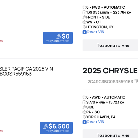
6 • FWD • AUTOMATIC
139 053 миль ≈ 223 784 км
FRONT • SIDE
WV • CT
LEXINGTON, KY
Отчет VIN
$0
текущая ставка
Позвонить мне
2025 CHRYSLE
2C4RC3BG0SR559163
6 • AWD • AUTOMATIC
9 770 миль ≈ 15 723 км
SIDE
PA • SC
YORK HAVEN, PA
Отчет VIN
$6,500
текущая ставка
Позвонить мне