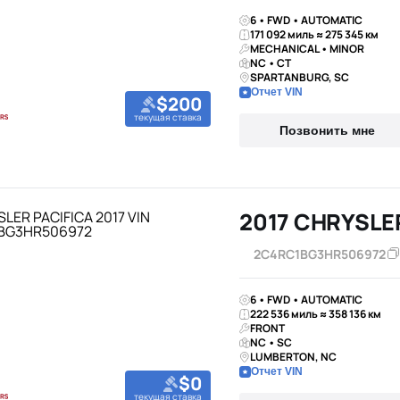
6 • FWD • AUTOMATIC
171 092 миль ≈ 275 345 км
MECHANICAL • MINOR
NC • CT
SPARTANBURG, SC
Отчет VIN
$200
текущая ставка
Позвонить мне
2017 CHRYSLE
2C4RC1BG3HR506972
6 • FWD • AUTOMATIC
222 536 миль ≈ 358 136 км
FRONT
NC • SC
LUMBERTON, NC
Отчет VIN
$0
текущая ставка