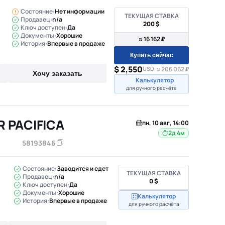
Состояние:
Нет информации
ТЕКУЩАЯ СТАВКА
Продавец:
n/a
200 $
Ключ доступен:
Да
Документы:
Хорошие
≈ 16 162 ₽
История:
Впервые в продаже
Купить сейчас
$ 2,550
USD
≈ 206 062 ₽
Хочу заказать
Калькулятор
для ручного расчёта
R PACIFICA
пн, 10 авг, 14:00
2д 4м
58193846
Состояние:
Заводится и едет
ТЕКУЩАЯ СТАВКА
Продавец:
n/a
0 $
Ключ доступен:
Да
Документы:
Хорошие
Калькулятор
История:
Впервые в продаже
для ручного расчёта