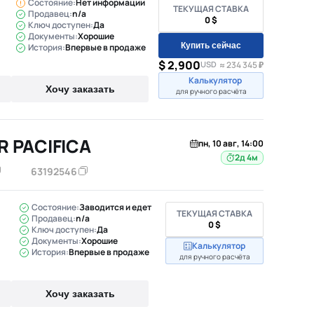
Состояние:
Нет информации
ТЕКУЩАЯ СТАВКА
Продавец:
n/a
0 $
Ключ доступен:
Да
Документы:
Хорошие
Купить сейчас
История:
Впервые в продаже
$ 2,900
USD
≈ 234 345 ₽
Калькулятор
Хочу заказать
для ручного расчёта
R PACIFICA
пн, 10 авг, 14:00
2д 4м
63192546
Состояние:
Заводится и едет
ТЕКУЩАЯ СТАВКА
Продавец:
n/a
0 $
Ключ доступен:
Да
Документы:
Хорошие
Калькулятор
История:
Впервые в продаже
для ручного расчёта
Хочу заказать