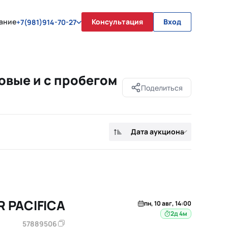
ание
Консультация
Вход
+7(981)914-70-27
овые и с пробегом
Поделиться
Дата аукциона
R PACIFICA
пн, 10 авг, 14:00
2д 4м
57889506