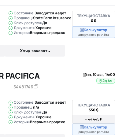
Состояние:
Заводится и едет
ТЕКУЩАЯ СТАВКА
Продавец:
State Farm Insurance
0 $
Ключ доступен:
Да
Документы:
Хорошие
Калькулятор
История:
Впервые в продаже
для ручного расчёта
Хочу заказать
R PACIFICA
пн, 10 авг, 14:00
2д 4м
54481746
Состояние:
Заводится и едет
ТЕКУЩАЯ СТАВКА
Продавец:
n/a
550 $
Ключ доступен:
Да
Документы:
Хорошие
≈ 44 445 ₽
История:
Впервые в продаже
Калькулятор
для ручного расчёта