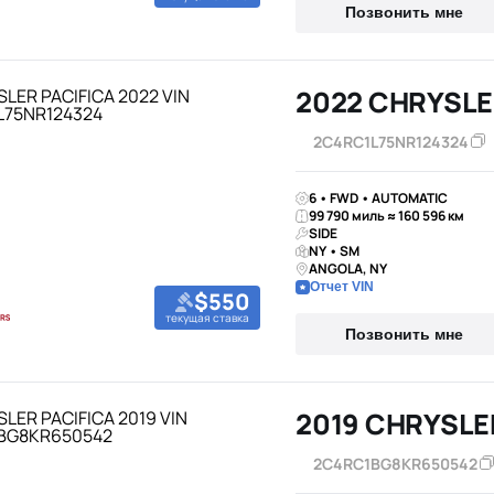
Позвонить мне
2022 CHRYSLE
2C4RC1L75NR124324
6 • FWD • AUTOMATIC
99 790 миль ≈ 160 596 км
SIDE
NY • SM
ANGOLA, NY
Отчет VIN
$550
текущая ставка
Позвонить мне
2019 CHRYSLE
2C4RC1BG8KR650542