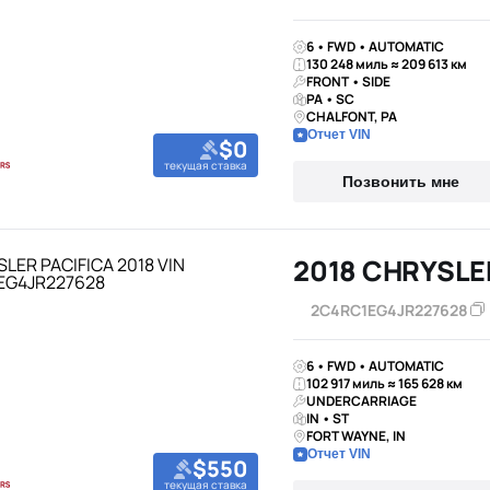
6 • FWD • AUTOMATIC
130 248 миль ≈ 209 613 км
FRONT • SIDE
PA • SC
CHALFONT, PA
Отчет VIN
$0
текущая ставка
Позвонить мне
2018 CHRYSLE
2C4RC1EG4JR227628
6 • FWD • AUTOMATIC
102 917 миль ≈ 165 628 км
UNDERCARRIAGE
IN • ST
FORT WAYNE, IN
Отчет VIN
$550
текущая ставка