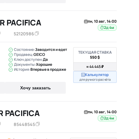
R PACIFICA
пн, 10 авг, 14:00
2д 4м
52120986
Состояние:
Заводится и едет
ТЕКУЩАЯ СТАВКА
Продавец:
GEICO
550 $
Ключ доступен:
Да
Документы:
Хорошие
≈ 44 445 ₽
История:
Впервые в продаже
Калькулятор
для ручного расчёта
Хочу заказать
R PACIFICA
пн, 10 авг, 14:00
2д 4м
85448545