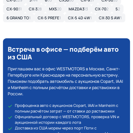
CX-5
229
3
144
6
65
CX30
60
CX-9
57
CX-50
35
CX-90
31
CX-3
28
MX5
20
MAZDA3
13
CX-70
2
5
2
6 GRAND TO
1
CX-5 PREFE
1
CX-5 4D 4W
1
CX-30 S AW
1
Встреча в офисе — подберём авто
из США
Приглашаем вас в офис WESTMOTORS в Москве, Санкт-
Петербурге или Краснодаре на персональную встречу.
Поможем подобрать автомобиль с аукционов Copart, IAAI
и Manheim с полным расчётом доставки и растаможки в
России.
Профоценка авто с аукционов Copart, IAAI и Manheim с
полным расчётом затрат — от ставки до растаможки
Официальный договор с WESTMOTORS, проверка VIN и
аукционной истории каждого лота
Доставка из США морем через порт Поти с