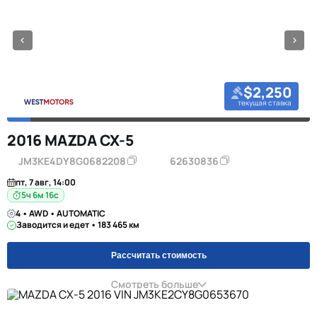
$2,250
текущая ставка
2016 MAZDA CX-5
JM3KE4DY8G0682208
62630836
пт, 7 авг, 14:00
5ч 6м 16с
4 • AWD • AUTOMATIC
Заводится и едет • 183 465 км
Рассчитать стоимость
Смотреть больше