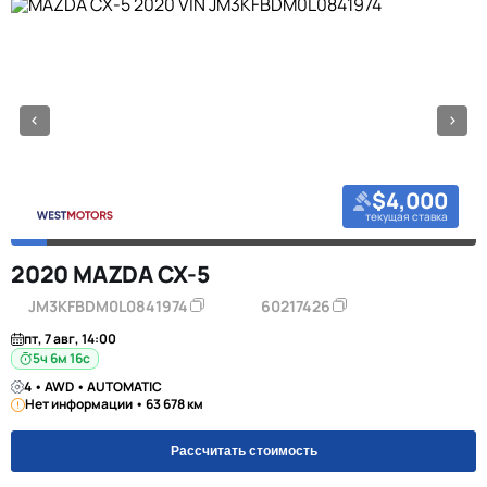
$4,000
текущая ставка
2020 MAZDA CX-5
JM3KFBDM0L0841974
60217426
пт, 7 авг, 14:00
5ч 6м 16с
4 • AWD • AUTOMATIC
Нет информации • 63 678 км
Рассчитать стоимость