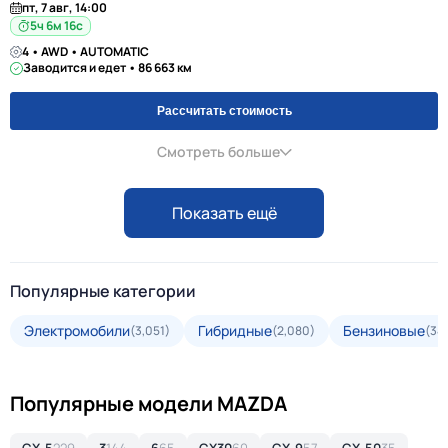
пт, 7 авг, 14:00
5ч 6м 16с
4 • AWD • AUTOMATIC
Заводится и едет • 86 663 км
Рассчитать стоимость
Смотреть больше
Показать ещё
Популярные категории
Электромобили
Гибридные
Бензиновые
(3,051)
(2,080)
(34
Популярные модели MAZDA