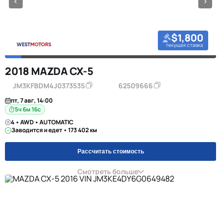
$1,800
текущая ставка
2018 MAZDA CX-5
JM3KFBDM4J0373535
62509666
пт, 7 авг, 14:00
5ч 6м 16с
4 • AWD • AUTOMATIC
Заводится и едет • 173 402 км
Рассчитать стоимость
Смотреть больше