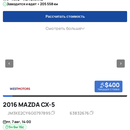
Заводится и едет • 205 558 км
Рассчитать стоимость
Смотреть больше
$400
текущая ставка
2016 MAZDA CX-5
JM3KE2CY6G0797895
63832676
пт, 7 авг, 14:00
5ч 6м 16с