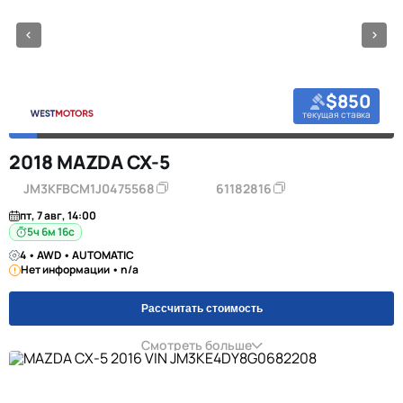
$850
текущая ставка
2018 MAZDA CX-5
JM3KFBCM1J0475568
61182816
пт, 7 авг, 14:00
5ч 6м 16с
4 • AWD • AUTOMATIC
Нет информации • n/a
Рассчитать стоимость
Смотреть больше