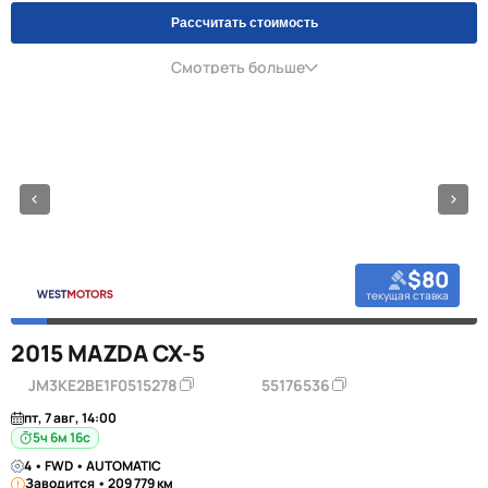
Рассчитать стоимость
Смотреть больше
$80
текущая ставка
2015 MAZDA CX-5
JM3KE2BE1F0515278
55176536
пт, 7 авг, 14:00
5ч 6м 16с
4 • FWD • AUTOMATIC
Заводится • 209 779 км