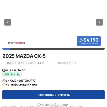
$4,150
текущая ставка
2025 MAZDA CX-5
JM3KFBXY1S0615164
74128435
пт, 7 авг, 14:00
5ч 6м 16с
4 • AWD • AUTOMATIC
Нет информации • n/a
Рассчитать стоимость
Смотреть больше