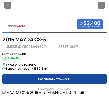
$2,400
текущая ставка
2016 MAZDA CX-5
JM3KE4DY6G0649482
63337106
пт, 7 авг, 14:00
5ч 6м 16с
4 • AWD • AUTOMATIC
Заводится и едет • 155 216 км
Рассчитать стоимость
Смотреть больше