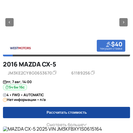
$40
текущая ставка
2016 MAZDA CX-5
JM3KE2CY8G0653670
61189256
пт, 7 авг, 14:00
5ч 6м 16с
4 • FWD • AUTOMATIC
Нет информации • n/a
Рассчитать стоимость
Смотреть больше