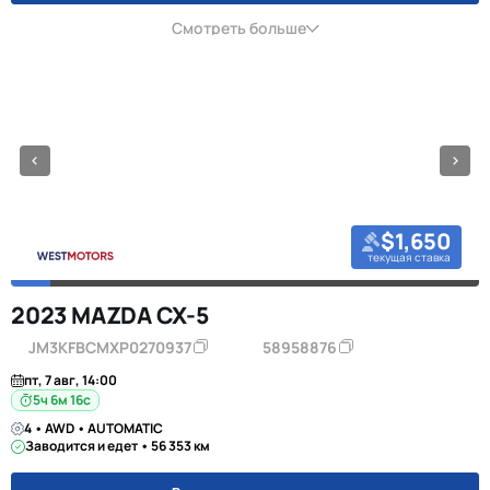
Смотреть больше
$1,650
текущая ставка
2023 MAZDA CX-5
JM3KFBCMXP0270937
58958876
пт, 7 авг, 14:00
5ч 6м 16с
4 • AWD • AUTOMATIC
Заводится и едет • 56 353 км