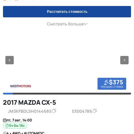
Рассчитать стоимость
Смотреть больше
$375
текущая ставка
2017 MAZDA CX-5
JM3KFBDL5H0144685
53004786
пт, 7 авг, 14:00
5ч 6м 16с
4 • AWD • AUTOMATIC