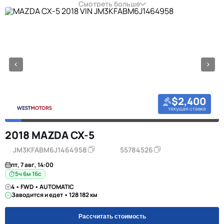
Смотреть больше
$2,400
текущая ставка
2018 MAZDA CX-5
JM3KFABM6J1464958
55784526
пт, 7 авг, 14:00
5ч 6м 16с
4 • FWD • AUTOMATIC
Заводится и едет • 128 182 км
Рассчитать стоимость