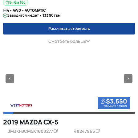
5ч 6м 16с
4 • AWD • AUTOMATIC
Заводится и едет • 133 907 км
Рассчитать стоимость
Смотреть больше
$3,550
текущая ставка
2019 MAZDA CX-5
JM3KFBCM5K1608277
48247966