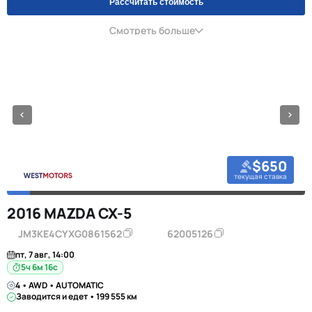
Рассчитать стоимость
Смотреть больше
$650
текущая ставка
2016 MAZDA CX-5
JM3KE4CYXG0861562
62005126
пт, 7 авг, 14:00
5ч 6м 16с
4 • AWD • AUTOMATIC
Заводится и едет • 199 555 км