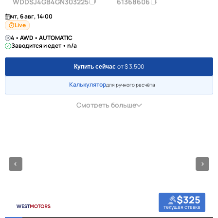
WDDSJ4GB4GN303225
61368606
чт, 6 авг, 14:00
Live
4 • AWD • AUTOMATIC
Заводится и едет • n/a
от $ 3,500
Купить сейчас
Калькулятор
для ручного расчёта
Смотреть больше
$325
текущая ставка