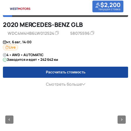
$2,200
текущая ставка
2020 MERCEDES-BENZ GLB
WDC4M4HB6LW012524
58075596
чт, 6 авг, 14:00
Live
4 • AWD • AUTOMATIC
Заводится и едет • 242 642 км
Рассчитать стоимость
Смотреть больше