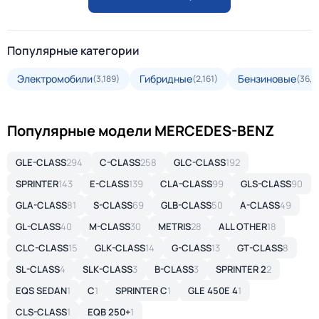
Популярные категории
Электромобили
Гибридные
Бензиновые
(3,189)
(2,161)
(36,9
Популярные модели MERCEDES-BENZ
GLE-CLASS
294
C-CLASS
258
GLC-CLASS
192
SPRINTER
143
E-CLASS
139
CLA-CLASS
99
GLS-CLASS
90
GLA-CLASS
81
S-CLASS
69
GLB-CLASS
50
A-CLASS
49
GL-CLASS
40
M-CLASS
30
METRIS
28
ALL OTHER
18
CLC-CLASS
15
GLK-CLASS
14
G-CLASS
13
GT-CLASS
8
SL-CLASS
4
SLK-CLASS
3
B-CLASS
3
SPRINTER 2
2
EQS SEDAN
1
C
1
SPRINTER C
1
GLE 450E 4
1
CLS-CLASS
1
EQB 250+
1