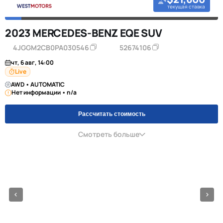
текущая ставка
2023 MERCEDES-BENZ EQE SUV
4JGGM2CB0PA030546
52674106
чт, 6 авг, 14:00
Live
AWD • AUTOMATIC
Нет информации • n/a
Рассчитать стоимость
Смотреть больше