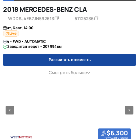
2018 MERCEDES-BENZ CLA
WDDSJ4EB7JN592613
61125236
чт, 6 авг, 14:00
Live
4 • FWD • AUTOMATIC
Заводится и едет • 207 994 км
Рассчитать стоимость
Смотреть больше
$6,300
текущая ставка