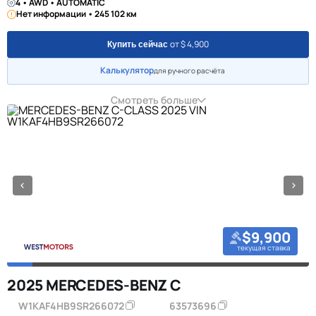
4 • AWD • AUTOMATIC
Нет информации • 245 102 км
от $ 4,900
Купить сейчас
Калькулятор
для ручного расчёта
Смотреть больше
$9,900
текущая ставка
2025 MERCEDES-BENZ C
W1KAF4HB9SR266072
63573696