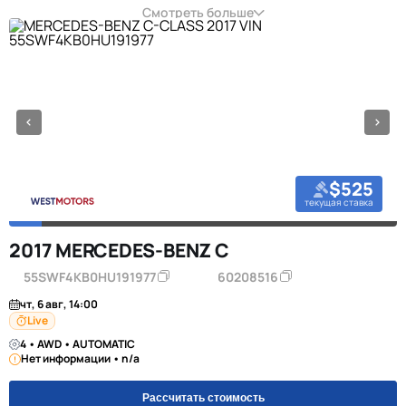
Смотреть больше
$525
текущая ставка
2017 MERCEDES-BENZ C
55SWF4KB0HU191977
60208516
чт, 6 авг, 14:00
Live
4 • AWD • AUTOMATIC
Нет информации • n/a
Рассчитать стоимость