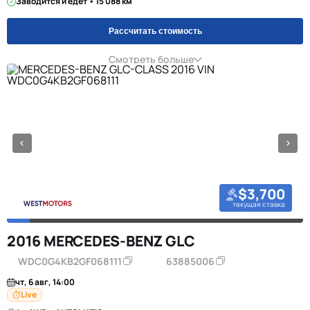
Заводится и едет • 15 088 км
Рассчитать стоимость
Смотреть больше
$3,700
текущая ставка
2016 MERCEDES-BENZ GLC
WDC0G4KB2GF068111
63885006
чт, 6 авг, 14:00
Live