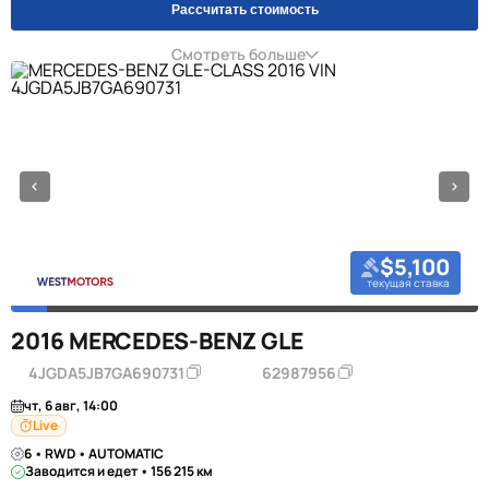
Рассчитать стоимость
Смотреть больше
$5,100
текущая ставка
2016 MERCEDES-BENZ GLE
4JGDA5JB7GA690731
62987956
чт, 6 авг, 14:00
Live
6 • RWD • AUTOMATIC
Заводится и едет • 156 215 км