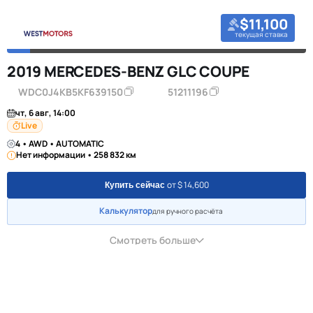
$11,100
текущая ставка
2019 MERCEDES-BENZ GLC COUPE
WDC0J4KB5KF639150
51211196
чт, 6 авг, 14:00
Live
4 • AWD • AUTOMATIC
Нет информации • 258 832 км
от $ 14,600
Купить сейчас
Калькулятор
для ручного расчёта
Смотреть больше