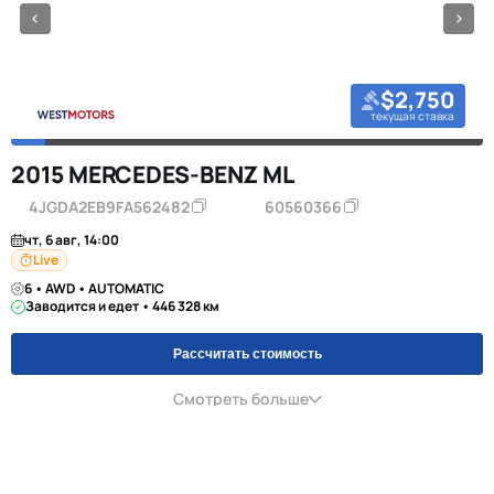
$2,750
текущая ставка
2015 MERCEDES-BENZ ML
4JGDA2EB9FA562482
60560366
чт, 6 авг, 14:00
Live
6 • AWD • AUTOMATIC
Заводится и едет • 446 328 км
Рассчитать стоимость
Смотреть больше