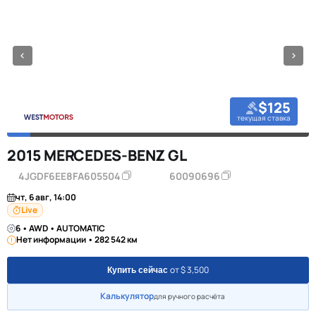
$125
текущая ставка
2015 MERCEDES-BENZ GL
4JGDF6EE8FA605504
60090696
чт, 6 авг, 14:00
Live
6 • AWD • AUTOMATIC
Нет информации • 282 542 км
от $ 3,500
Купить сейчас
Калькулятор
для ручного расчёта