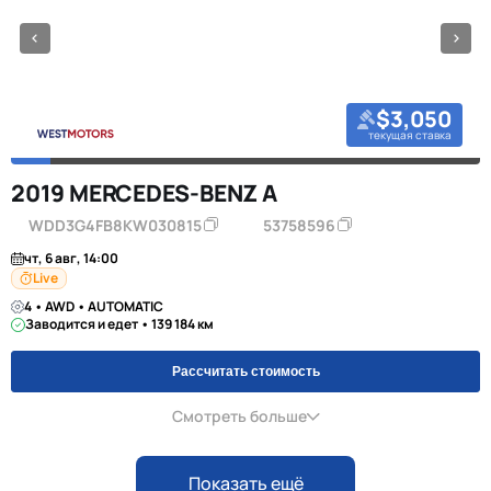
$3,050
текущая ставка
2019 MERCEDES-BENZ A
WDD3G4FB8KW030815
53758596
чт, 6 авг, 14:00
Live
4 • AWD • AUTOMATIC
Заводится и едет • 139 184 км
Рассчитать стоимость
Смотреть больше
Показать ещё