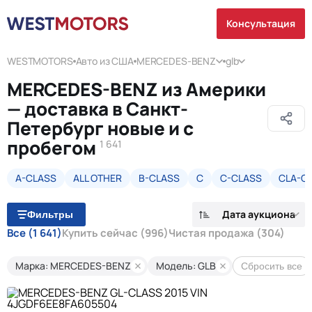
Консультация
WESTMOTORS
Авто из США
MERCEDES-BENZ
glb
MERCEDES-BENZ из Америки
— доставка в Санкт-
Петербург новые и с
пробегом
1 641
A-CLASS
ALL OTHER
B-CLASS
C
C-CLASS
CLA-C
Дата аукциона
Фильтры
Все
(1 641)
Купить сейчас
(996)
Чистая продажа
(304)
Марка: MERCEDES-BENZ
Модель: GLB
Сбросить все