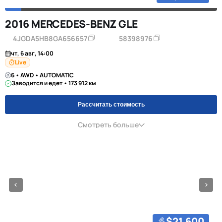
2016 MERCEDES-BENZ GLE
4JGDA5HB8GA656657
58398976
чт, 6 авг, 14:00
Live
6 • AWD • AUTOMATIC
Заводится и едет • 173 912 км
Рассчитать стоимость
Смотреть больше
$21,600