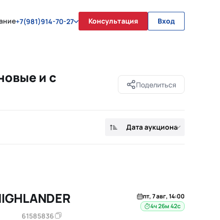
ание
Консультация
Вход
+7(981)914-70-27
новые и с
Поделиться
Дата аукциона
HIGHLANDER
пт, 7 авг, 14:00
4ч 26м 41с
61585836