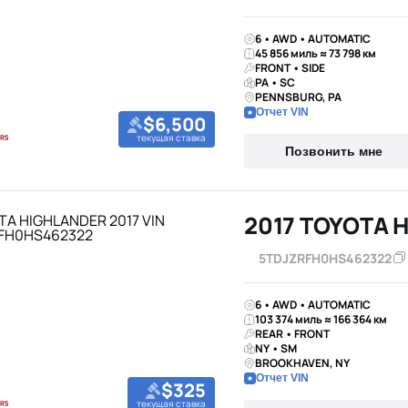
6 • AWD • AUTOMATIC
45 856 миль ≈ 73 798 км
FRONT • SIDE
PA • SC
PENNSBURG, PA
Отчет VIN
$6,500
текущая ставка
Позвонить мне
2017 TOYOTA 
5TDJZRFH0HS462322
6 • AWD • AUTOMATIC
103 374 миль ≈ 166 364 км
REAR • FRONT
NY • SM
BROOKHAVEN, NY
Отчет VIN
$325
текущая ставка