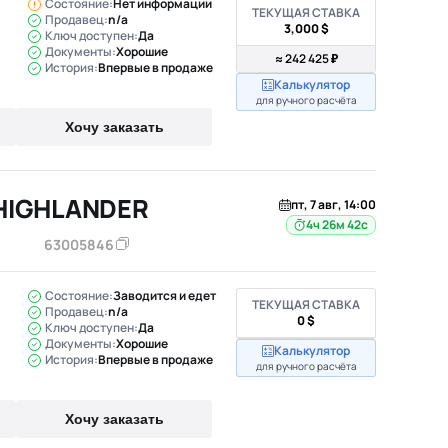
Состояние:
Нет информации
ТЕКУЩАЯ СТАВКА
Продавец:
n/a
3,000 $
Ключ доступен:
Да
Документы:
Хорошие
≈ 242 425 ₽
История:
Впервые в продаже
Калькулятор
для ручного расчёта
Хочу заказать
HIGHLANDER
пт, 7 авг, 14:00
4ч 26м 41с
63005846
Состояние:
Заводится и едет
ТЕКУЩАЯ СТАВКА
Продавец:
n/a
0 $
Ключ доступен:
Да
Документы:
Хорошие
Калькулятор
История:
Впервые в продаже
для ручного расчёта
Хочу заказать