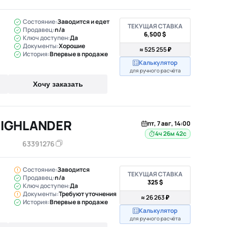
Состояние:
Заводится и едет
ТЕКУЩАЯ СТАВКА
Продавец:
n/a
6,500 $
Ключ доступен:
Да
Документы:
Хорошие
≈ 525 255 ₽
История:
Впервые в продаже
Калькулятор
для ручного расчёта
Хочу заказать
HIGHLANDER
пт, 7 авг, 14:00
4ч 26м 41с
63391276
Состояние:
Заводится
ТЕКУЩАЯ СТАВКА
Продавец:
n/a
325 $
Ключ доступен:
Да
Документы:
Требуют уточнения
≈ 26 263 ₽
История:
Впервые в продаже
Калькулятор
для ручного расчёта