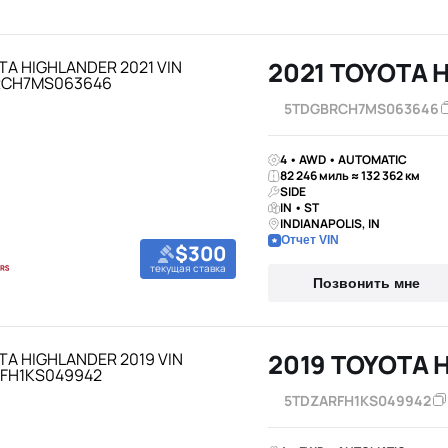
2021 TOYOTA 
5TDGBRCH7MS063646
4 • AWD • AUTOMATIC
82 246 миль ≈ 132 362 км
SIDE
IN • ST
INDIANAPOLIS, IN
Отчет VIN
$300
текущая ставка
Позвонить мне
2019 TOYOTA 
5TDZARFH1KS049942