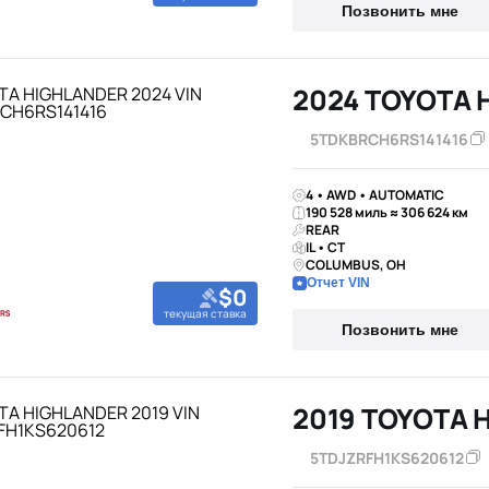
Позвонить мне
5TDKBRCH6RS141416
4 • AWD • AUTOMATIC
190 528 миль ≈ 306 624 км
REAR
IL • CT
COLUMBUS, OH
Отчет VIN
$0
текущая ставка
Позвонить мне
2019 TOYOTA 
5TDJZRFH1KS620612