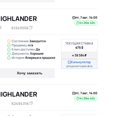
HIGHLANDER
пт, 7 авг, 14:00
4ч 26м 41с
61249556
Состояние:
Заводится
ТЕКУЩАЯ СТАВКА
Продавец:
n/a
475 $
Ключ доступен:
Да
Документы:
Хорошие
≈ 38 384 ₽
История:
Впервые в продаже
Калькулятор
для ручного расчёта
Хочу заказать
HIGHLANDER
пт, 7 авг, 14:00
4ч 26м 41с
62494316