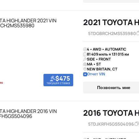
2021 TOYOTA 
5TDGBRCH2MS535980
4 • AWD • AUTOMATIC
81 409 миль ≈ 131 015 км
SIDE • FRONT
MA • ST
NEW BRITAIN, CT
Отчет VIN
$475
текущая ставка
Позвонить мне
2016 TOYOTA 
5TDJKRFH5GS504096