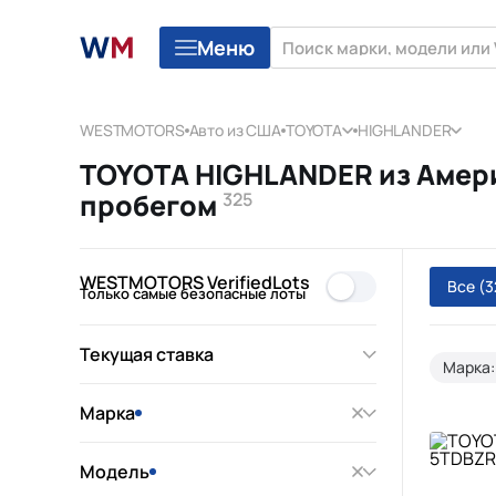
Меню
WESTMOTORS
Авто из США
TOYOTA
HIGHLANDER
TOYOTA HIGHLANDER из Амери
пробегом
325
WESTMOTORS VerifiedLots
Все
(3
Только самые безопасные лоты
Текущая ставка
Марка:
Марка
Модель