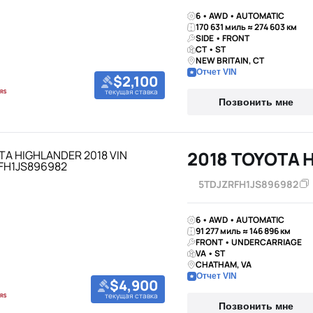
6 • AWD • AUTOMATIC
170 631 миль ≈ 274 603 км
SIDE • FRONT
CT • ST
NEW BRITAIN, CT
Отчет VIN
$2,100
текущая ставка
Позвонить мне
2018 TOYOTA 
5TDJZRFH1JS896982
6 • AWD • AUTOMATIC
91 277 миль ≈ 146 896 км
FRONT • UNDERCARRIAGE
VA • ST
CHATHAM, VA
Отчет VIN
$4,900
текущая ставка
Позвонить мне