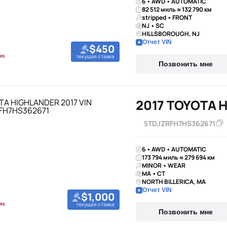
6 • AWD • AUTOMATIC
82 512 миль ≈ 132 790 км
stripped • FRONT
NJ • SC
HILLSBOROUGH, NJ
Отчет VIN
$450
текущая ставка
Позвонить мне
2017 TOYOTA 
5TDJZRFH7HS362671
6 • AWD • AUTOMATIC
173 794 миль ≈ 279 694 км
MINOR • WEAR
MA • CT
NORTH BILLERICA, MA
Отчет VIN
$1,000
текущая ставка
Позвонить мне