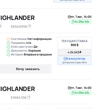
HIGHLANDER
пт, 7 авг, 14:00
4ч 26м 41с
56549556
Состояние:
Нет информации
ТЕКУЩАЯ СТАВКА
Продавец:
n/a
300 $
Ключ доступен:
Да
Документы:
Хорошие
≈ 24 243 ₽
История:
Впервые в продаже
Калькулятор
для ручного расчёта
Хочу заказать
HIGHLANDER
пт, 7 авг, 14:00
4ч 26м 41с
51684106