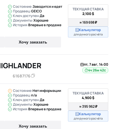
Состояние:
Заводится и едет
ТЕКУЩАЯ СТАВКА
Продавец:
GEICO
2,100 $
Ключ доступен:
Да
Документы:
Хорошие
≈ 169 698 ₽
История:
Впервые в продаже
Калькулятор
для ручного расчёта
Хочу заказать
HIGHLANDER
пт, 7 авг, 14:00
4ч 26м 41с
61687176
Состояние:
Нет информации
ТЕКУЩАЯ СТАВКА
Продавец:
n/a
4,900 $
Ключ доступен:
Да
Документы:
Хорошие
≈ 395 962 ₽
История:
Впервые в продаже
Калькулятор
для ручного расчёта
Хочу заказать