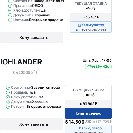
Состояние:
Заводится и едет
ТЕКУЩАЯ СТАВКА
Продавец:
GEICO
450 $
Ключ доступен:
Да
Документы:
Хорошие
≈ 36 364 ₽
История:
Впервые в продаже
Калькулятор
для ручного расчёта
Хочу заказать
HIGHLANDER
пт, 7 авг, 14:00
4ч 26м 41с
64225356
Состояние:
Заводится и едет
ТЕКУЩАЯ СТАВКА
Продавец:
n/a
1,000 $
Ключ доступен:
Да
Документы:
Хорошие
≈ 80 808 ₽
История:
Впервые в продаже
Купить сейчас
$ 14,500
USD
≈ 1 171 723 ₽
Хочу заказать
Калькулятор
для ручного расчёта