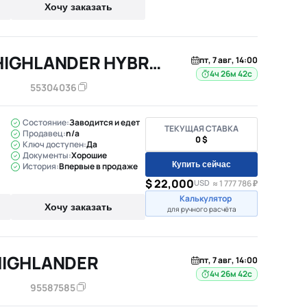
Хочу заказать
2024 TOYOTA HIGHLANDER HYBRID
пт, 7 авг, 14:00
4ч 26м 41с
55304036
Состояние:
Заводится и едет
ТЕКУЩАЯ СТАВКА
Продавец:
n/a
0 $
Ключ доступен:
Да
Документы:
Хорошие
Купить сейчас
История:
Впервые в продаже
$ 22,000
USD
≈ 1 777 786 ₽
Калькулятор
Хочу заказать
для ручного расчёта
HIGHLANDER
пт, 7 авг, 14:00
4ч 26м 41с
95587585